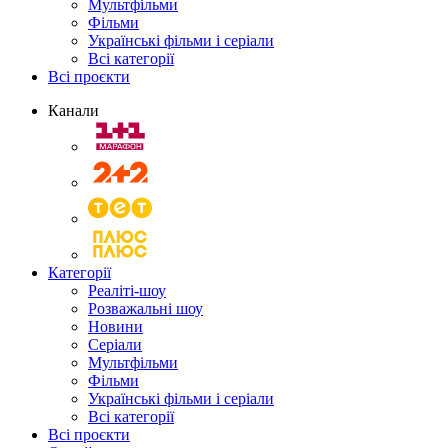
Мультфільми
Фільми
Українські фільми і серіали
Всі категорії
Всі проєкти
Канали
Категорії
Реаліті-шоу
Розважальні шоу
Новини
Серіали
Мультфільми
Фільми
Українські фільми і серіали
Всі категорії
Всі проєкти