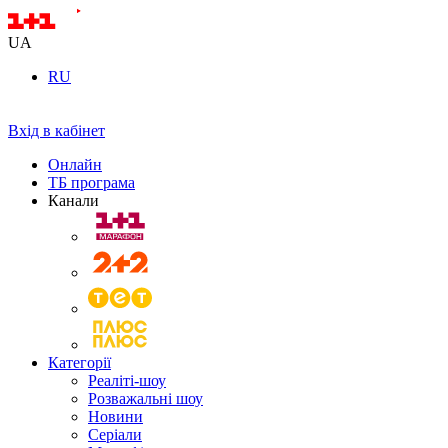
UA
RU
Вхід в кабінет
Онлайн
ТБ програма
Канали
Категорії
Реаліті-шоу
Розважальні шоу
Новини
Серіали