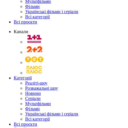
Мультфільми
Фільми
Українські фільми і серіали
Всі категорії
Всі проєкти
Канали
Категорії
Реаліті-шоу
Розважальні шоу
Новини
Серіали
Мультфільми
Фільми
Українські фільми і серіали
Всі категорії
Всі проєкти