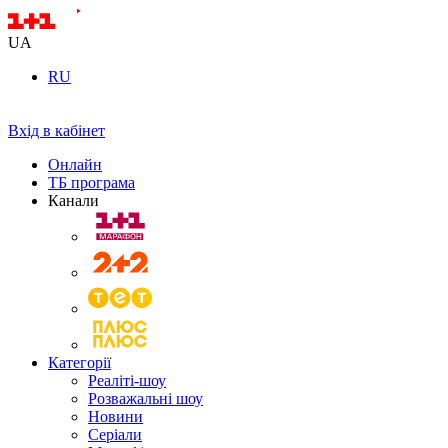
UA
RU
Вхід в кабінет
Онлайн
ТБ програма
Канали
Категорії
Реаліті-шоу
Розважальні шоу
Новини
Серіали