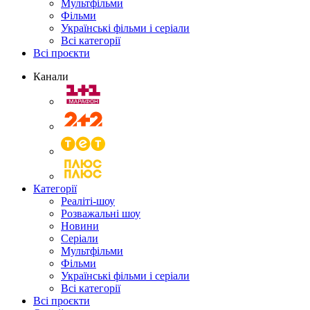
Мультфільми
Фільми
Українські фільми і серіали
Всі категорії
Всі проєкти
Канали
Категорії
Реаліті-шоу
Розважальні шоу
Новини
Серіали
Мультфільми
Фільми
Українські фільми і серіали
Всі категорії
Всі проєкти