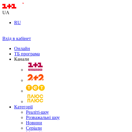
UA
RU
Вхід в кабінет
Онлайн
ТБ програма
Канали
Категорії
Реаліті-шоу
Розважальні шоу
Новини
Серіали