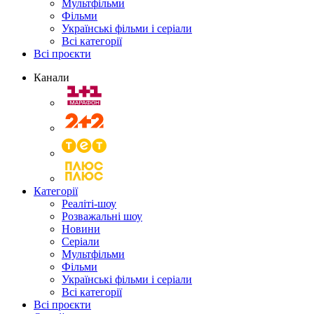
Мультфільми
Фільми
Українські фільми і серіали
Всі категорії
Всі проєкти
Канали
Категорії
Реаліті-шоу
Розважальні шоу
Новини
Серіали
Мультфільми
Фільми
Українські фільми і серіали
Всі категорії
Всі проєкти