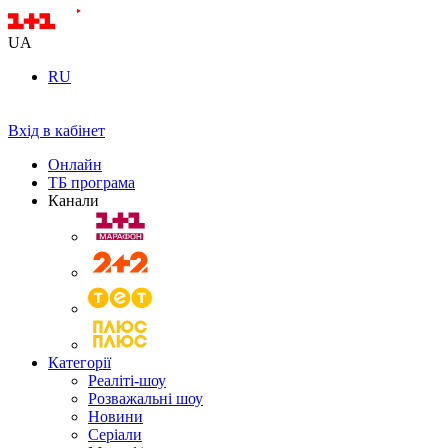
UA
RU
Вхід в кабінет
Онлайн
ТБ програма
Канали
Категорії
Реаліті-шоу
Розважальні шоу
Новини
Серіали