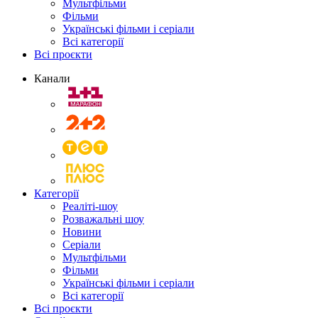
Мультфільми
Фільми
Українські фільми і серіали
Всі категорії
Всі проєкти
Канали
Категорії
Реаліті-шоу
Розважальні шоу
Новини
Серіали
Мультфільми
Фільми
Українські фільми і серіали
Всі категорії
Всі проєкти