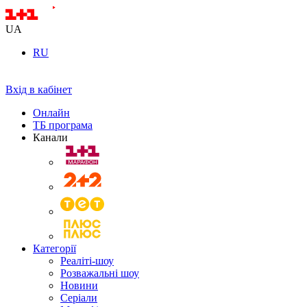
UA
RU
Вхід в кабінет
Онлайн
ТБ програма
Канали
Категорії
Реаліті-шоу
Розважальні шоу
Новини
Серіали