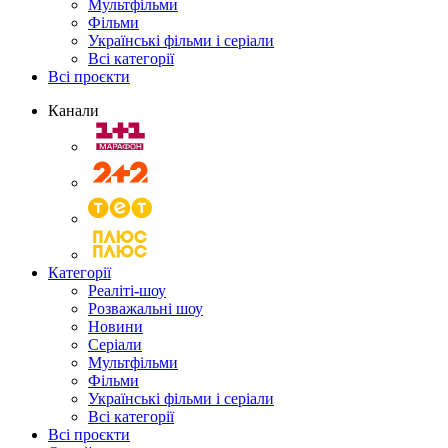
Мультфільми
Фільми
Українські фільми і серіали
Всі категорії
Всі проєкти
Канали
Категорії
Реаліті-шоу
Розважальні шоу
Новини
Серіали
Мультфільми
Фільми
Українські фільми і серіали
Всі категорії
Всі проєкти