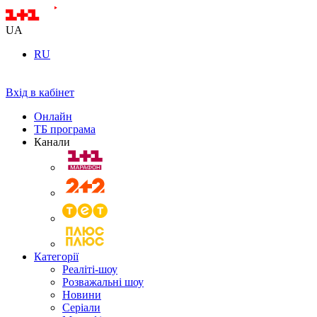
UA
RU
Вхід в кабінет
Онлайн
ТБ програма
Канали
Категорії
Реаліті-шоу
Розважальні шоу
Новини
Серіали