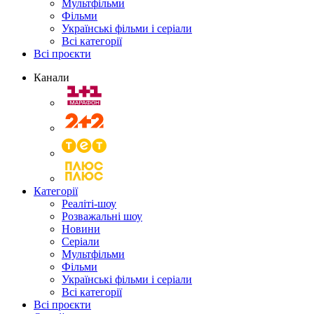
Мультфільми
Фільми
Українські фільми і серіали
Всі категорії
Всі проєкти
Канали
Категорії
Реаліті-шоу
Розважальні шоу
Новини
Серіали
Мультфільми
Фільми
Українські фільми і серіали
Всі категорії
Всі проєкти