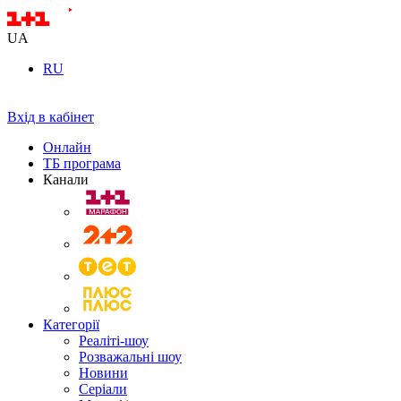
UA
RU
Вхід в кабінет
Онлайн
ТБ програма
Канали
Категорії
Реаліті-шоу
Розважальні шоу
Новини
Серіали