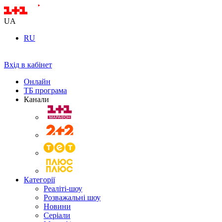
UA
RU
Вхід в кабінет
Онлайн
ТБ програма
Канали
Категорії
Реаліті-шоу
Розважальні шоу
Новини
Серіали