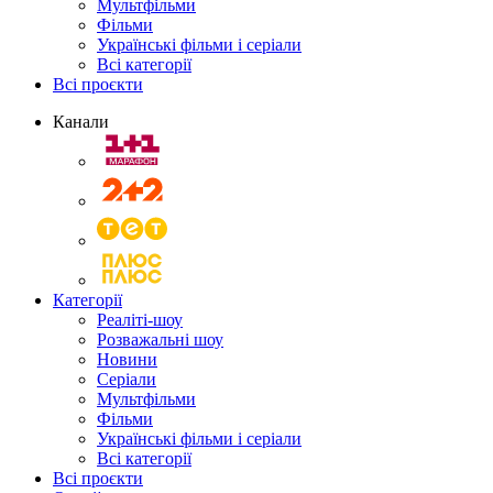
Мультфільми
Фільми
Українські фільми і серіали
Всі категорії
Всі проєкти
Канали
Категорії
Реаліті-шоу
Розважальні шоу
Новини
Серіали
Мультфільми
Фільми
Українські фільми і серіали
Всі категорії
Всі проєкти