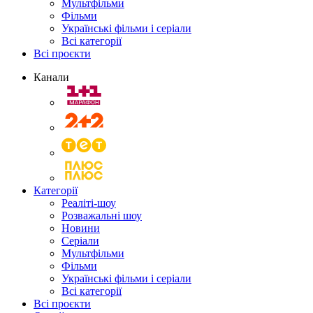
Мультфільми
Фільми
Українські фільми і серіали
Всі категорії
Всі проєкти
Канали
Категорії
Реаліті-шоу
Розважальні шоу
Новини
Серіали
Мультфільми
Фільми
Українські фільми і серіали
Всі категорії
Всі проєкти