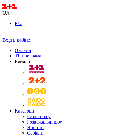
UA
RU
Вхід в кабінет
Онлайн
ТБ програма
Канали
Категорії
Реаліті-шоу
Розважальні шоу
Новини
Серіали