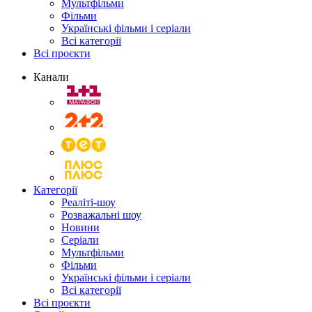
Мультфільми
Фільми
Українські фільми і серіали
Всі категорії
Всі проєкти
Канали
Категорії
Реаліті-шоу
Розважальні шоу
Новини
Серіали
Мультфільми
Фільми
Українські фільми і серіали
Всі категорії
Всі проєкти