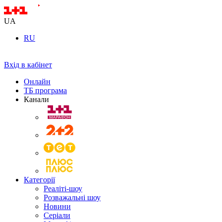
UA
RU
Вхід в кабінет
Онлайн
ТБ програма
Канали
Категорії
Реаліті-шоу
Розважальні шоу
Новини
Серіали