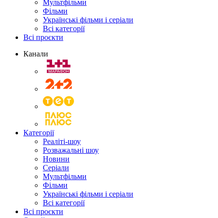
Мультфільми
Фільми
Українські фільми і серіали
Всі категорії
Всі проєкти
Канали
Категорії
Реаліті-шоу
Розважальні шоу
Новини
Серіали
Мультфільми
Фільми
Українські фільми і серіали
Всі категорії
Всі проєкти