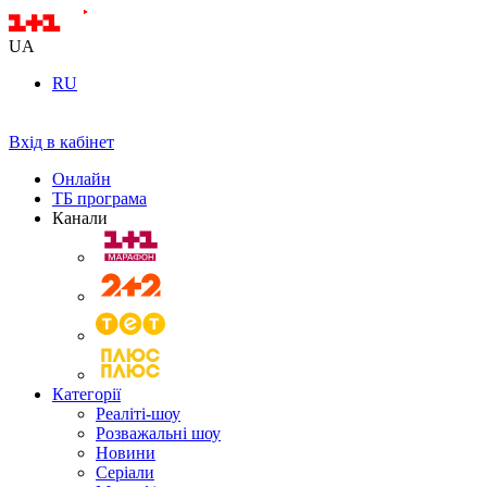
UA
RU
Вхід в кабінет
Онлайн
ТБ програма
Канали
Категорії
Реаліті-шоу
Розважальні шоу
Новини
Серіали