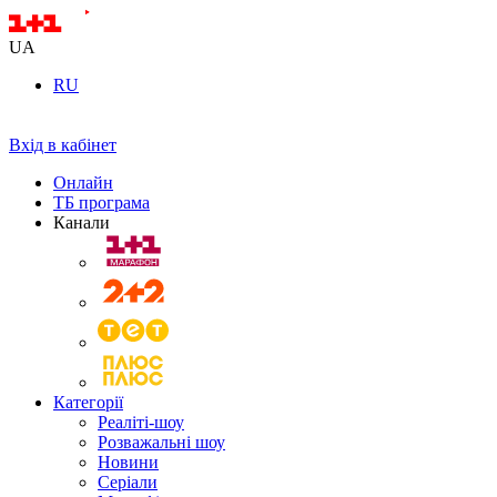
UA
RU
Вхід в кабінет
Онлайн
ТБ програма
Канали
Категорії
Реаліті-шоу
Розважальні шоу
Новини
Серіали