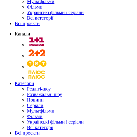
Мультфільми
Фільми
Українські фільми і серіали
Всі категорії
Всі проєкти
Канали
Категорії
Реаліті-шоу
Розважальні шоу
Новини
Серіали
Мультфільми
Фільми
Українські фільми і серіали
Всі категорії
Всі проєкти