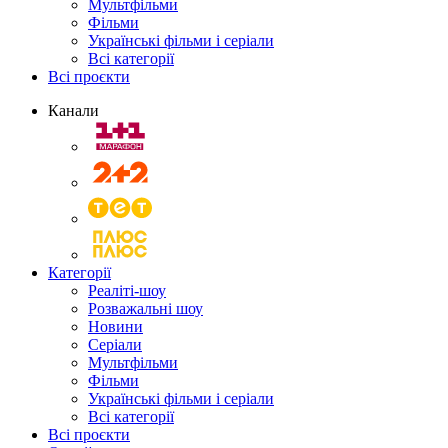
Мультфільми
Фільми
Українські фільми і серіали
Всі категорії
Всі проєкти
Канали
Категорії
Реаліті-шоу
Розважальні шоу
Новини
Серіали
Мультфільми
Фільми
Українські фільми і серіали
Всі категорії
Всі проєкти