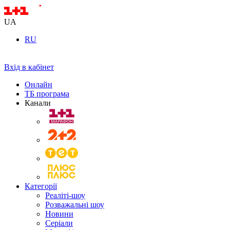
UA
RU
Вхід в кабінет
Онлайн
ТБ програма
Канали
Категорії
Реаліті-шоу
Розважальні шоу
Новини
Серіали