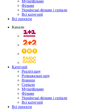
Мультфільми
Фільми
Українські фільми і серіали
Всі категорії
Всі проєкти
Канали
Категорії
Реаліті-шоу
Розважальні шоу
Новини
Серіали
Мультфільми
Фільми
Українські фільми і серіали
Всі категорії
Всі проєкти