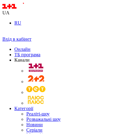
UA
RU
Вхід в кабінет
Онлайн
ТБ програма
Канали
Категорії
Реаліті-шоу
Розважальні шоу
Новини
Серіали