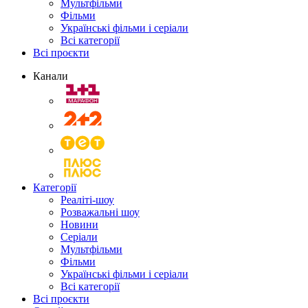
Мультфільми
Фільми
Українські фільми і серіали
Всі категорії
Всі проєкти
Канали
Категорії
Реаліті-шоу
Розважальні шоу
Новини
Серіали
Мультфільми
Фільми
Українські фільми і серіали
Всі категорії
Всі проєкти