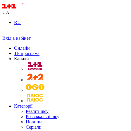
UA
RU
Вхід в кабінет
Онлайн
ТБ програма
Канали
Категорії
Реаліті-шоу
Розважальні шоу
Новини
Серіали