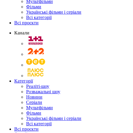
Мультфільми
Фільми
Українські фільми і серіали
Всі категорії
Всі проєкти
Канали
Категорії
Реаліті-шоу
Розважальні шоу
Новини
Серіали
Мультфільми
Фільми
Українські фільми і серіали
Всі категорії
Всі проєкти