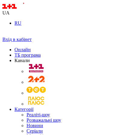
UA
RU
Вхід в кабінет
Онлайн
ТБ програма
Канали
Категорії
Реаліті-шоу
Розважальні шоу
Новини
Серіали