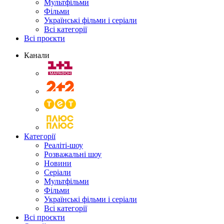
Мультфільми
Фільми
Українські фільми і серіали
Всі категорії
Всі проєкти
Канали
Категорії
Реаліті-шоу
Розважальні шоу
Новини
Серіали
Мультфільми
Фільми
Українські фільми і серіали
Всі категорії
Всі проєкти