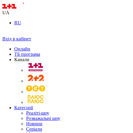
UA
RU
Вхід в кабінет
Онлайн
ТБ програма
Канали
Категорії
Реаліті-шоу
Розважальні шоу
Новини
Серіали