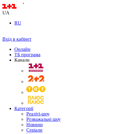
UA
RU
Вхід в кабінет
Онлайн
ТБ програма
Канали
Категорії
Реаліті-шоу
Розважальні шоу
Новини
Серіали