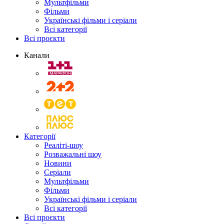
Мультфільми
Фільми
Українські фільми і серіали
Всі категорії
Всі проєкти
Канали
Категорії
Реаліті-шоу
Розважальні шоу
Новини
Серіали
Мультфільми
Фільми
Українські фільми і серіали
Всі категорії
Всі проєкти