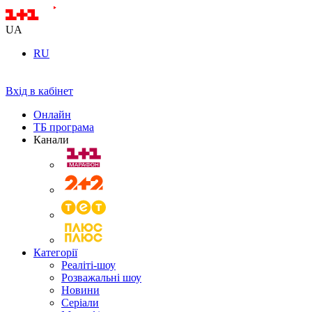
UA
RU
Вхід в кабінет
Онлайн
ТБ програма
Канали
Категорії
Реаліті-шоу
Розважальні шоу
Новини
Серіали