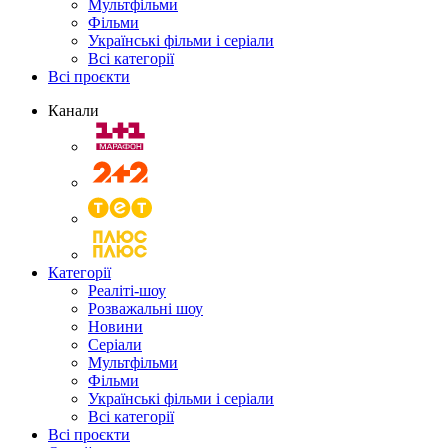
Мультфільми
Фільми
Українські фільми і серіали
Всі категорії
Всі проєкти
Канали
Категорії
Реаліті-шоу
Розважальні шоу
Новини
Серіали
Мультфільми
Фільми
Українські фільми і серіали
Всі категорії
Всі проєкти