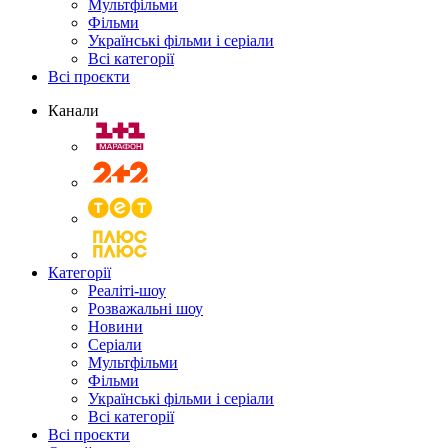
Мультфільми
Фільми
Українські фільми і серіали
Всі категорії
Всі проєкти
Канали
Категорії
Реаліті-шоу
Розважальні шоу
Новини
Серіали
Мультфільми
Фільми
Українські фільми і серіали
Всі категорії
Всі проєкти