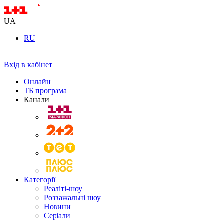
UA
RU
Вхід в кабінет
Онлайн
ТБ програма
Канали
Категорії
Реаліті-шоу
Розважальні шоу
Новини
Серіали