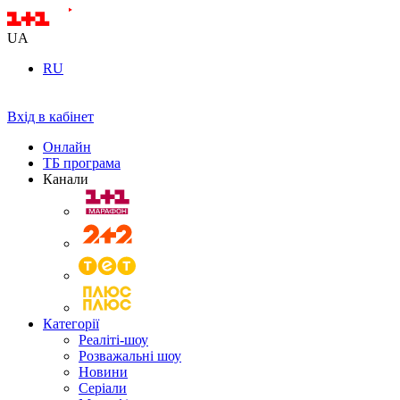
UA
RU
Вхід в кабінет
Онлайн
ТБ програма
Канали
Категорії
Реаліті-шоу
Розважальні шоу
Новини
Серіали