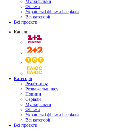
Мультфільми
Фільми
Українські фільми і серіали
Всі категорії
Всі проєкти
Канали
Категорії
Реаліті-шоу
Розважальні шоу
Новини
Серіали
Мультфільми
Фільми
Українські фільми і серіали
Всі категорії
Всі проєкти