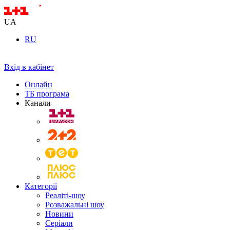
UA
RU
Вхід в кабінет
Онлайн
ТБ програма
Канали
Категорії
Реаліті-шоу
Розважальні шоу
Новини
Серіали