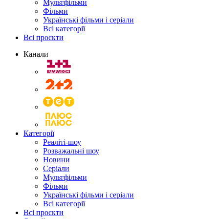
Мультфільми
Фільми
Українські фільми і серіали
Всі категорії
Всі проєкти
Канали
Категорії
Реаліті-шоу
Розважальні шоу
Новини
Серіали
Мультфільми
Фільми
Українські фільми і серіали
Всі категорії
Всі проєкти