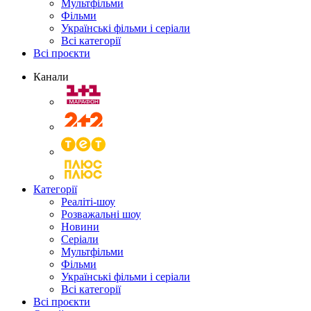
Мультфільми
Фільми
Українські фільми і серіали
Всі категорії
Всі проєкти
Канали
Категорії
Реаліті-шоу
Розважальні шоу
Новини
Серіали
Мультфільми
Фільми
Українські фільми і серіали
Всі категорії
Всі проєкти