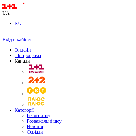
UA
RU
Вхід в кабінет
Онлайн
ТБ програма
Канали
Категорії
Реаліті-шоу
Розважальні шоу
Новини
Серіали