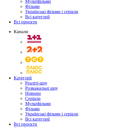
Мультфільми
Фільми
Українські фільми і серіали
Всі категорії
Всі проєкти
Канали
Категорії
Реаліті-шоу
Розважальні шоу
Новини
Серіали
Мультфільми
Фільми
Українські фільми і серіали
Всі категорії
Всі проєкти