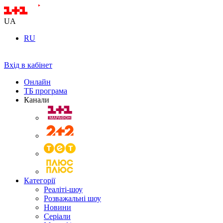
UA
RU
Вхід в кабінет
Онлайн
ТБ програма
Канали
Категорії
Реаліті-шоу
Розважальні шоу
Новини
Серіали