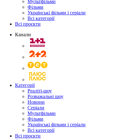
Мультфільми
Фільми
Українські фільми і серіали
Всі категорії
Всі проєкти
Канали
Категорії
Реаліті-шоу
Розважальні шоу
Новини
Серіали
Мультфільми
Фільми
Українські фільми і серіали
Всі категорії
Всі проєкти