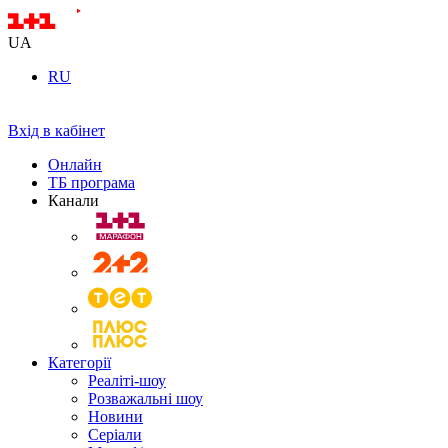
UA
RU
Вхід в кабінет
Онлайн
ТБ програма
Канали
Категорії
Реаліті-шоу
Розважальні шоу
Новини
Серіали