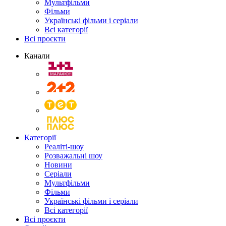
Мультфільми
Фільми
Українські фільми і серіали
Всі категорії
Всі проєкти
Канали
Категорії
Реаліті-шоу
Розважальні шоу
Новини
Серіали
Мультфільми
Фільми
Українські фільми і серіали
Всі категорії
Всі проєкти