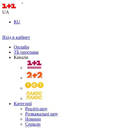
UA
RU
Вхід в кабінет
Онлайн
ТБ програма
Канали
Категорії
Реаліті-шоу
Розважальні шоу
Новини
Серіали