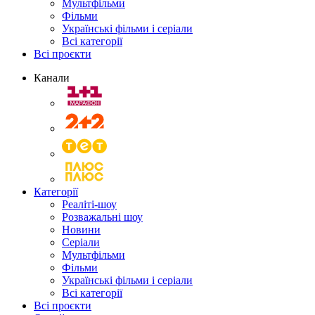
Мультфільми
Фільми
Українські фільми і серіали
Всі категорії
Всі проєкти
Канали
Категорії
Реаліті-шоу
Розважальні шоу
Новини
Серіали
Мультфільми
Фільми
Українські фільми і серіали
Всі категорії
Всі проєкти