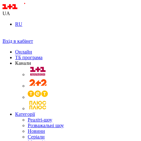
UA
RU
Вхід в кабінет
Онлайн
ТБ програма
Канали
Категорії
Реаліті-шоу
Розважальні шоу
Новини
Серіали