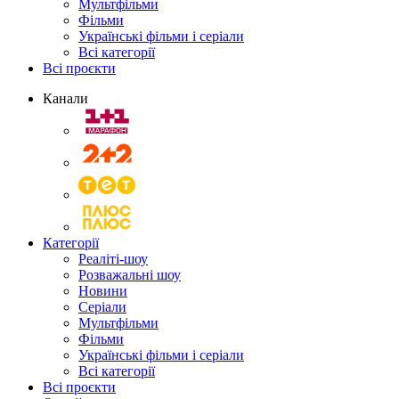
Мультфільми
Фільми
Українські фільми і серіали
Всі категорії
Всі проєкти
Канали
Категорії
Реаліті-шоу
Розважальні шоу
Новини
Серіали
Мультфільми
Фільми
Українські фільми і серіали
Всі категорії
Всі проєкти