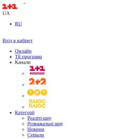
UA
RU
Вхід в кабінет
Онлайн
ТБ програма
Канали
Категорії
Реаліті-шоу
Розважальні шоу
Новини
Серіали