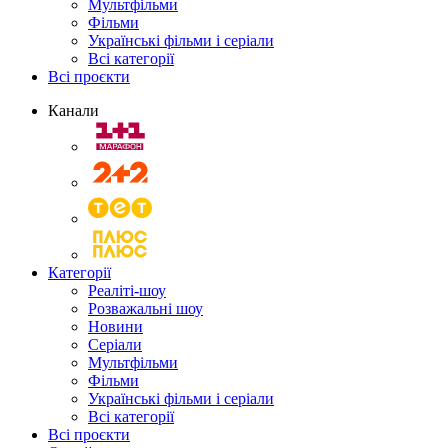
Мультфільми
Фільми
Українські фільми і серіали
Всі категорії
Всі проєкти
Канали
Категорії
Реаліті-шоу
Розважальні шоу
Новини
Серіали
Мультфільми
Фільми
Українські фільми і серіали
Всі категорії
Всі проєкти