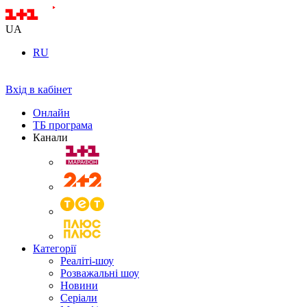
UA
RU
Вхід в кабінет
Онлайн
ТБ програма
Канали
Категорії
Реаліті-шоу
Розважальні шоу
Новини
Серіали