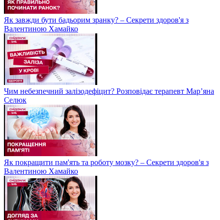
Як завжди бути бадьорим зранку? – Секрети здоров'я з
Валентиною Хамайко
Чим небезпечний залізодефіцит? Розповідає терапевт Мар’яна
Селюк
Як покращити пам'ять та роботу мозку? – Секрети здоров'я з
Валентиною Хамайко