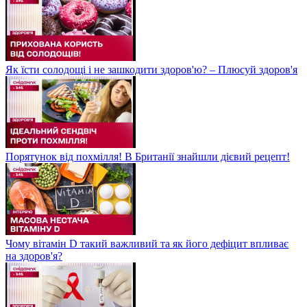
Як їсти солодощі і не зашкодити здоров'ю? – Плюсуй здоров'я
Порятунок від похмілля! В Британії знайшли дієвий рецепт!
Чому вітамін D такий важливий та як його дефіцит впливає
на здоров'я?