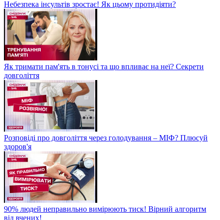
Небезпека інсультів зростає! Як цьому протидіяти?
Як тримати пам'ять в тонусі та що впливає на неї? Секрети
довголіття
Розповіді про довголіття через голодування – МІФ? Плюсуй
здоров'я
90% людей неправильно вимірюють тиск! Вірний алгоритм
від вчених!