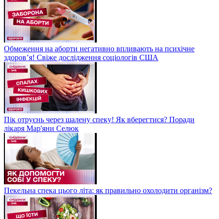
Обмеження на аборти негативно впливають на психічне
здоров’я! Свіже дослідження соціологів США
Пік отруєнь через шалену спеку! Як вберегтися? Поради
лікаря Мар'яни Селюк
Пекельна спека цього літа: як правильно охолодити організм?