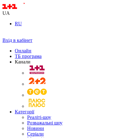
UA
RU
Вхід в кабінет
Онлайн
ТБ програма
Канали
Категорії
Реаліті-шоу
Розважальні шоу
Новини
Серіали