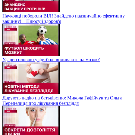
Науковці побороли ВІЛ! Знайдено надзвичайно ефективну
вакцину! – Плюсуй здоров'я
Удари головою у футболі впливають на мозок?
Дарують надію на батьківство: Микола Гафійчук та Ольга
Перепелиця про лікування безпліддя