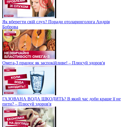
Як вберегти свій слух? Поради отоларинголога Андрія
Боброва
Омега-3 працює як заспокійливе! – Плюсуй здоров'я
ГАЗОВАНА ВОДА ШКОДИТЬ? В який час доби краще її не
пити? – Плюсуй здоров'я