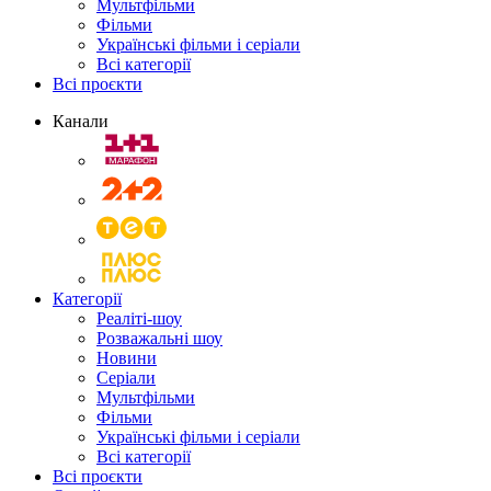
Мультфільми
Фільми
Українські фільми і серіали
Всі категорії
Всі проєкти
Канали
Категорії
Реаліті-шоу
Розважальні шоу
Новини
Серіали
Мультфільми
Фільми
Українські фільми і серіали
Всі категорії
Всі проєкти