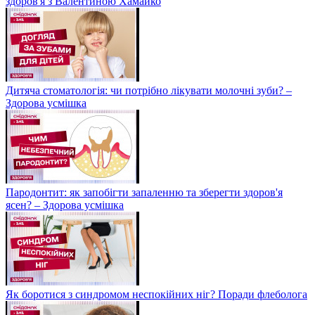
здоров'я з Валентиною Хамайко
Дитяча стоматологія: чи потрібно лікувати молочні зуби? –
Здорова усмішка
Пародонтит: як запобігти запаленню та зберегти здоров'я
ясен? – Здорова усмішка
Як боротися з синдромом неспокійних ніг? Поради флеболога