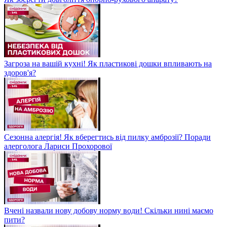
Загроза на вашій кухні! Як пластикові дошки впливають на
здоров'я?
Сезонна алергія! Як вберегтись від пилку амброзії? Поради
алерголога Лариси Прохорової
Вчені назвали нову добову норму води! Скільки нині маємо
пити?