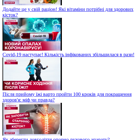
Додайте це у свій раціон! Які вітаміни потрібні для здорових
кісток?
Covid-19 наступає! Кількість інфікованих збільшилася в рази!
Після прийому їжі варто пройти 100 кроків для покращення
здоров'я: міф чи правда?
Як зберегти довголіття опорно-рухового апарату?