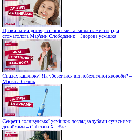
Правильний догляд за вінірами та імплантами: поради
стоматолога Мар'яни Слободяник – Здорова усмішка
Спалах кашлюку! Як уберегтися від небезпечної хвороби? –
Мар'яна Селюк
Секрети голлівудської усмішки: догляд за зубами сучасними
девайсами – Світлана Хлєбас