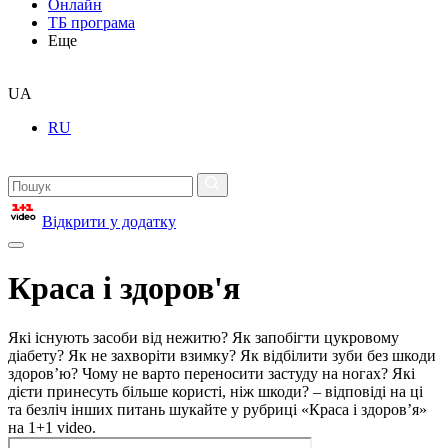
Онлайн
ТБ програма
Еще
UA
RU
Відкрити у додатку
Краса і здоров'я
Які існують засоби від нежитю? Як запобігти цукровому
діабету? Як не захворіти взимку? Як відбілити зуби без шкоди
здоров’ю? Чому не варто переносити застуду на ногах? Які
дієти принесуть більше користі, ніж шкоди? – відповіді на ці
та безліч інших питань шукайте у рубриці «Краса і здоров’я»
на 1+1 video.