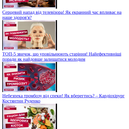
Серцевий напад від телевізора! Як екранний час впливає на
наше здоров'я?
ТОП-5 звичок, що уповільнюють старіння! Найефективніші
поради як найдовше залишатися молодим
Небезпека тромбозу від спеки! Як вберегтись? – Кардіохірург
Костянтин Руденко