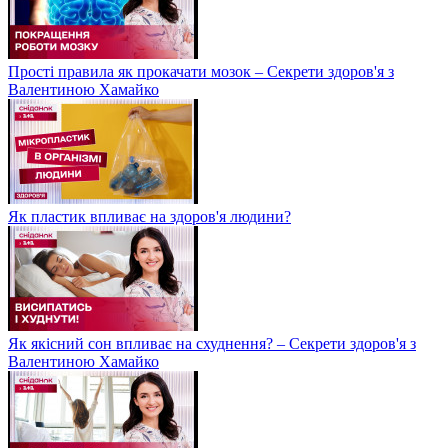
Прості правила як прокачати мозок – Секрети здоров'я з
Валентиною Хамайко
Як пластик впливає на здоров'я людини?
Як якісний сон впливає на схуднення? – Секрети здоров'я з
Валентиною Хамайко