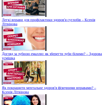
Легкі вправи для профілактики здоров'я суглобів – Ксенія
Літвінова
Догляд за зубною емаллю: як зберегти зуби білими? – Здорова
усмішка
Як покращити ментальне здоров'я фізичними вправами? –
Ксенія Літвінова