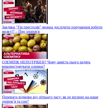
Завдяки "Грі престолів" можна дослідити порушення роботи
мозку!? – Про здоров'я
ОЗЕМПІК НЕПОТРІБЕН? Чому замість нього радять
використовувати оливки?
Переваги відмови від літнього часу: як це вплине на наше
здоров’я та сон?