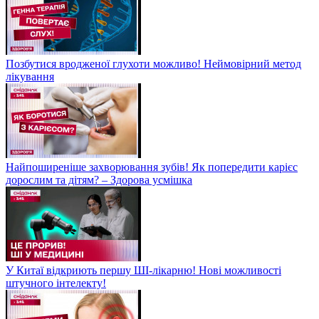
Позбутися вродженої глухоти можливо! Неймовірний метод
лікування
Найпоширеніше захворювання зубів! Як попередити карієс
дорослим та дітям? – Здорова усмішка
У Китаї відкриють першу ШІ-лікарню! Нові можливості
штучного інтелекту!