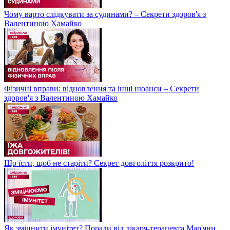
Чому варто слідкувати за судинами? – Секрети здоров'я з
Валентиною Хамайко
Фізичні вправи: відновлення та інші нюанси – Секрети
здоров'я з Валентиною Хамайко
Що їсти, щоб не старіти? Секрет довголіття розкрито!
Як зміцнити імунітет? Поради від лікаря-терапевта Мар'яни