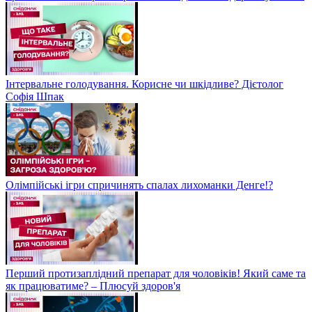
Інтервальне голодування. Корисне чи шкідливе? Дієтолог
Софія Шпак
Олімпійські ігри спричинять спалах лихоманки Денге!?
Перший протизаплідний препарат для чоловіків! Який саме та
як працюватиме? – Плюсуй здоров'я