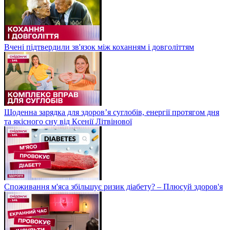
Вчені підтвердили зв'язок між коханням і довголіттям
Щоденна зарядка для здоров’я суглобів, енергії протягом дня
та якісного сну від Ксенії Літвінової
Споживання м'яса збільшує ризик діабету? – Плюсуй здоров'я