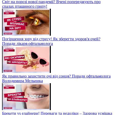
Світ на порозі нової пандемії? Вчені попереджують про
спалах пташиного грипу!
Погіршення зору від стресу! Як зберегти здоров'я очей?
Поради лікаря-офтальмолога
Як правильно захистити очі від сонця? Поради офтальмолога
Володимира Мельника
Брекети vs елайнери! Переваги та недоліки – Здорова усмішка