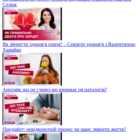
Селюк
Як зберегти здоров'я серця? – Секрети здоров'я з Валентиною
Хамайко
Аносмія: що це і через що виникає ця патологія?
Предіабет: невідворотній процес чи шанс змінити життя?