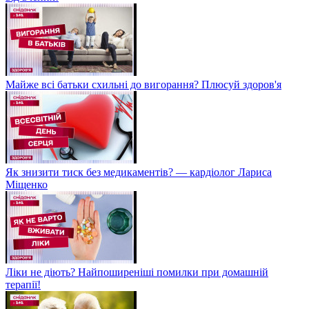
Майже всі батьки схильні до вигорання? Плюсуй здоров'я
Як знизити тиск без медикаментів? — кардіолог Лариса
Міщенко
Ліки не діють? Найпоширеніші помилки при домашній
терапії!