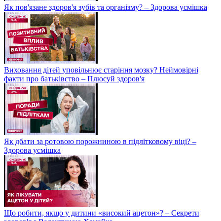
Як пов'язане здоров'я зубів та організму? – Здорова усмішка
Виховання дітей уповільнює старіння мозку? Неймовірні
факти про батьківство – Плюсуй здоров'я
Як дбати за ротовою порожниною в підлітковому віці? –
Здорова усмішка
Що робити, якщо у дитини «високий ацетон»? – Секрети