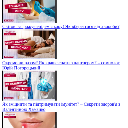
Світові загрожує епідемія кору! Як вберегтися від хвороби?
Окремо чи разом? Як краще спати з партнером? – сомнолог
Юрій Погорецький
Як зміцнити та підтримувати імунітет? – Секрети здоров'я з
Валентиною Хамайко