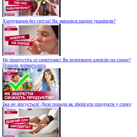
Харчування без світла! Як змінився раціон українців?
Не пропустіть ці симптоми! Як розпізнати алергію на сонце?
Поради дерматолога
Їжа не зіпсується! Дієві поради як зберігати продукти у спеку