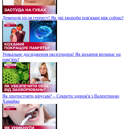
Деменція після герпесу! Як дві хвороби пов'язані між собою?
Унікальне дослідження окситоцина! Як кохання впливає на
пам’ять?
Як протистояти вірусам? – Секрети здоров'я з Валентиною
Хамайко