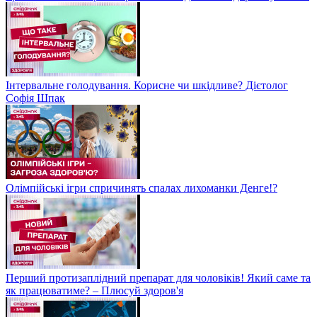
Інтервальне голодування. Корисне чи шкідливе? Дієтолог
Софія Шпак
Олімпійські ігри спричинять спалах лихоманки Денге!?
Перший протизаплідний препарат для чоловіків! Який саме та
як працюватиме? – Плюсуй здоров'я