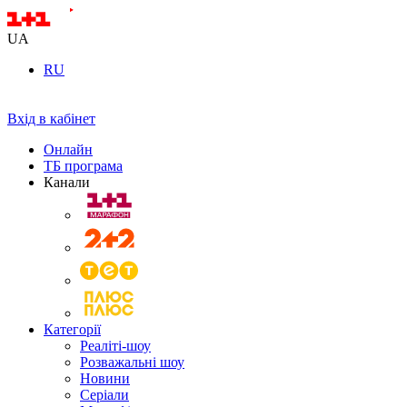
UA
RU
Вхід в кабінет
Онлайн
ТБ програма
Канали
Категорії
Реаліті-шоу
Розважальні шоу
Новини
Серіали