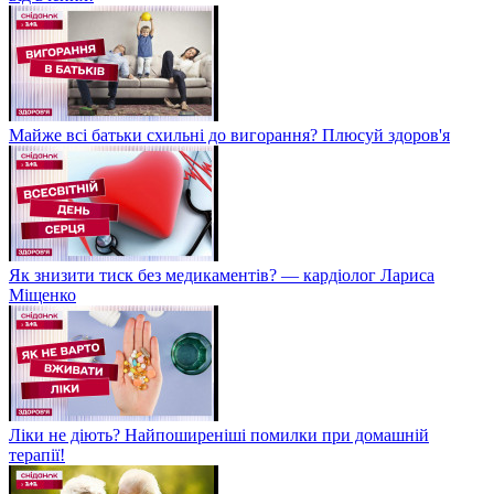
Майже всі батьки схильні до вигорання? Плюсуй здоров'я
Як знизити тиск без медикаментів? — кардіолог Лариса
Міщенко
Ліки не діють? Найпоширеніші помилки при домашній
терапії!