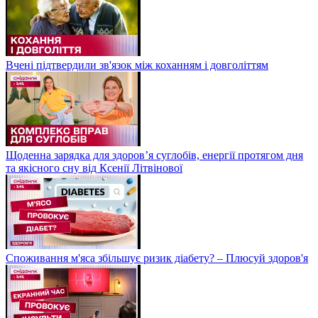
Вчені підтвердили зв'язок між коханням і довголіттям
Щоденна зарядка для здоров’я суглобів, енергії протягом дня
та якісного сну від Ксенії Літвінової
Споживання м'яса збільшує ризик діабету? – Плюсуй здоров'я