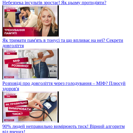
Небезпека інсультів зростає! Як цьому протидіяти?
Як тримати пам'ять в тонусі та що впливає на неї? Секрети
довголіття
Розповіді про довголіття через голодування – МІФ? Плюсуй
здоров'я
90% людей неправильно вимірюють тиск! Вірний алгоритм
від вчених!