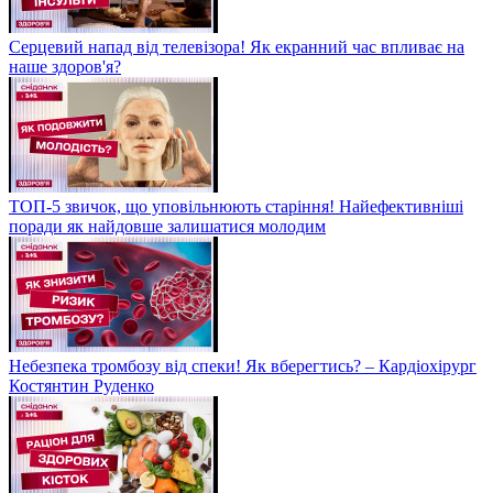
Серцевий напад від телевізора! Як екранний час впливає на
наше здоров'я?
ТОП-5 звичок, що уповільнюють старіння! Найефективніші
поради як найдовше залишатися молодим
Небезпека тромбозу від спеки! Як вберегтись? – Кардіохірург
Костянтин Руденко