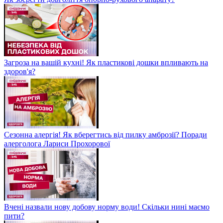
Загроза на вашій кухні! Як пластикові дошки впливають на
здоров'я?
Сезонна алергія! Як вберегтись від пилку амброзії? Поради
алерголога Лариси Прохорової
Вчені назвали нову добову норму води! Скільки нині маємо
пити?