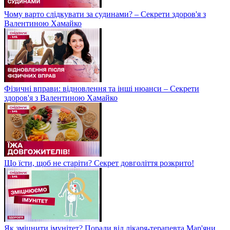
Чому варто слідкувати за судинами? – Секрети здоров'я з
Валентиною Хамайко
Фізичні вправи: відновлення та інші нюанси – Секрети
здоров'я з Валентиною Хамайко
Що їсти, щоб не старіти? Секрет довголіття розкрито!
Як зміцнити імунітет? Поради від лікаря-терапевта Мар'яни