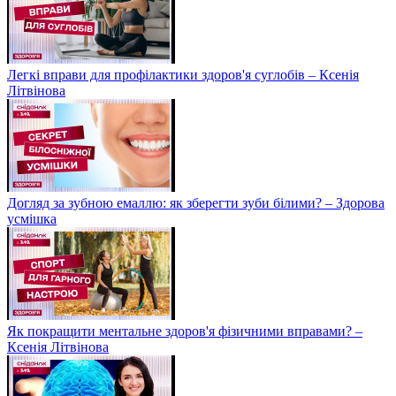
Легкі вправи для профілактики здоров'я суглобів – Ксенія
Літвінова
Догляд за зубною емаллю: як зберегти зуби білими? – Здорова
усмішка
Як покращити ментальне здоров'я фізичними вправами? –
Ксенія Літвінова