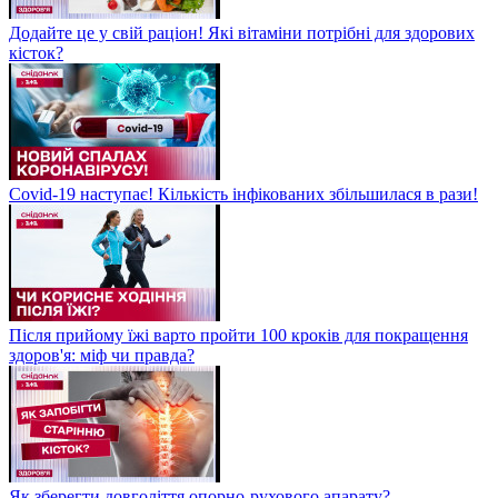
Додайте це у свій раціон! Які вітаміни потрібні для здорових
кісток?
Covid-19 наступає! Кількість інфікованих збільшилася в рази!
Після прийому їжі варто пройти 100 кроків для покращення
здоров'я: міф чи правда?
Як зберегти довголіття опорно-рухового апарату?