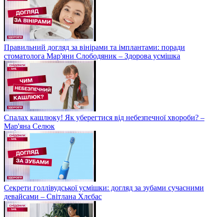
Правильний догляд за вінірами та імплантами: поради
стоматолога Мар'яни Слободяник – Здорова усмішка
Спалах кашлюку! Як уберегтися від небезпечної хвороби? –
Мар'яна Селюк
Секрети голлівудської усмішки: догляд за зубами сучасними
девайсами – Світлана Хлєбас