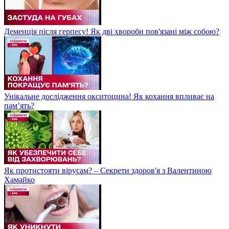
Деменція після герпесу! Як дві хвороби пов'язані між собою?
Унікальне дослідження окситоцина! Як кохання впливає на
пам’ять?
Як протистояти вірусам? – Секрети здоров'я з Валентиною
Хамайко