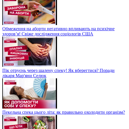
Обмеження на аборти негативно впливають на психічне
здоров’я! Свіже дослідження соціологів США
Пік отруєнь через шалену спеку! Як вберегтися? Поради
лікаря Мар'яни Селюк
Пекельна спека цього літа: як правильно охолодити організм?