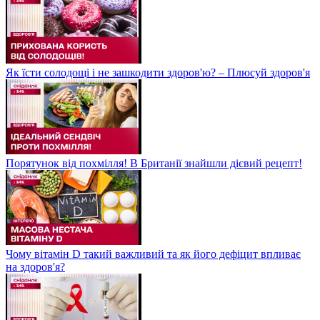
Як їсти солодощі і не зашкодити здоров'ю? – Плюсуй здоров'я
Порятунок від похмілля! В Британії знайшли дієвий рецепт!
Чому вітамін D такий важливий та як його дефіцит впливає
на здоров'я?