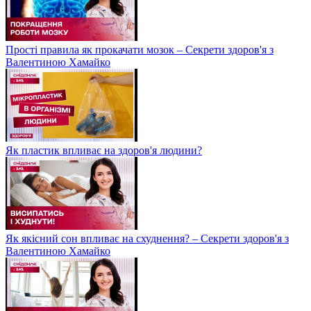
Прості правила як прокачати мозок – Секрети здоров'я з
Валентиною Хамайко
Як пластик впливає на здоров'я людини?
Як якісний сон впливає на схуднення? – Секрети здоров'я з
Валентиною Хамайко