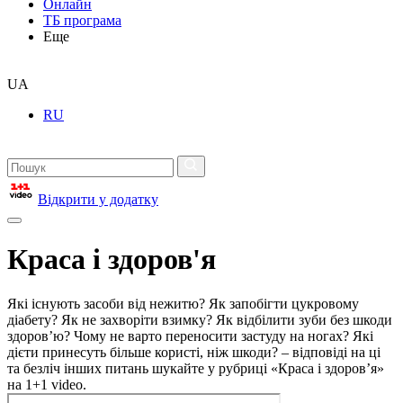
Онлайн
ТБ програма
Еще
UA
RU
Відкрити у додатку
Краса і здоров'я
Які існують засоби від нежитю? Як запобігти цукровому
діабету? Як не захворіти взимку? Як відбілити зуби без шкоди
здоров’ю? Чому не варто переносити застуду на ногах? Які
дієти принесуть більше користі, ніж шкоди? – відповіді на ці
та безліч інших питань шукайте у рубриці «Краса і здоров’я»
на 1+1 video.