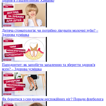
здоров'я з Валентиною Хамайко
Дитяча стоматологія: чи потрібно лікувати молочні зуби? –
Здорова усмішка
Пародонтит: як запобігти запаленню та зберегти здоров'я
ясен? – Здорова усмішка
Як боротися з синдромом неспокійних ніг? Поради флеболога