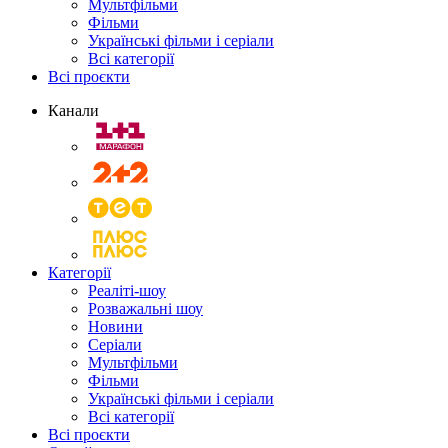
Мультфільми
Фільми
Українські фільми і серіали
Всі категорії
Всі проєкти
Канали
Категорії
Реаліті-шоу
Розважальні шоу
Новини
Серіали
Мультфільми
Фільми
Українські фільми і серіали
Всі категорії
Всі проєкти