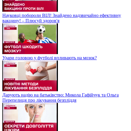
Науковці побороли ВІЛ! Знайдено надзвичайно ефективну
вакцину! – Плюсуй здоров'я
Удари головою у футболі впливають на мозок?
Дарують надію на батьківство: Микола Гафійчук та Ольга
Перепелиця про лікування безпліддя