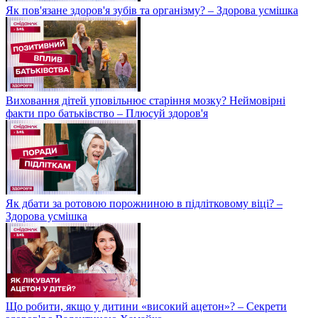
Як пов'язане здоров'я зубів та організму? – Здорова усмішка
Виховання дітей уповільнює старіння мозку? Неймовірні
факти про батьківство – Плюсуй здоров'я
Як дбати за ротовою порожниною в підлітковому віці? –
Здорова усмішка
Що робити, якщо у дитини «високий ацетон»? – Секрети