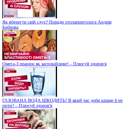
Як вберегти свій слух? Поради отоларинголога Андрія
Боброва
Омега-3 працює як заспокійливе! – Плюсуй здоров'я
ГАЗОВАНА ВОДА ШКОДИТЬ? В який час доби краще її не
пити? – Плюсуй здоров'я