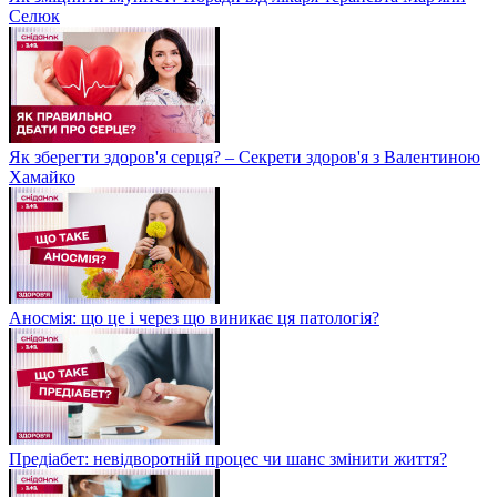
Селюк
Як зберегти здоров'я серця? – Секрети здоров'я з Валентиною
Хамайко
Аносмія: що це і через що виникає ця патологія?
Предіабет: невідворотній процес чи шанс змінити життя?