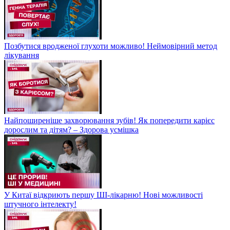
Позбутися вродженої глухоти можливо! Неймовірний метод
лікування
Найпоширеніше захворювання зубів! Як попередити карієс
дорослим та дітям? – Здорова усмішка
У Китаї відкриють першу ШІ-лікарню! Нові можливості
штучного інтелекту!