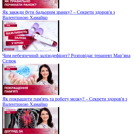
Як завжди бути бадьорим зранку? – Секрети здоров'я з
Валентиною Хамайко
Чим небезпечний залізодефіцит? Розповідає терапевт Мар’яна
Селюк
Як покращити пам'ять та роботу мозку? – Секрети здоров'я з
Валентиною Хамайко