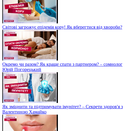
Світові загрожує епідемія кору! Як вберегтися від хвороби?
Окремо чи разом? Як краще спати з партнером? – сомнолог
Юрій Погорецький
Як зміцнити та підтримувати імунітет? – Секрети здоров'я з
Валентиною Хамайко