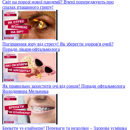
Світ на порозі нової пандемії? Вчені попереджують про
спалах пташиного грипу!
Погіршення зору від стресу! Як зберегти здоров'я очей?
Поради лікаря-офтальмолога
Як правильно захистити очі від сонця? Поради офтальмолога
Володимира Мельника
Брекети vs елайнери! Переваги та недоліки – Здорова усмішка