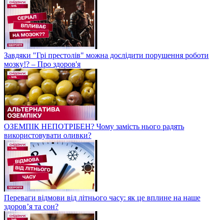
Завдяки "Грі престолів" можна дослідити порушення роботи
мозку!? – Про здоров'я
ОЗЕМПІК НЕПОТРІБЕН? Чому замість нього радять
використовувати оливки?
Переваги відмови від літнього часу: як це вплине на наше
здоров’я та сон?