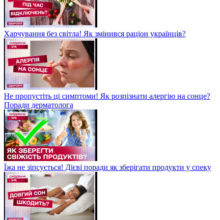
Харчування без світла! Як змінився раціон українців?
Не пропустіть ці симптоми! Як розпізнати алергію на сонце?
Поради дерматолога
Їжа не зіпсується! Дієві поради як зберігати продукти у спеку