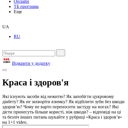
Онлайн
ТБ програма
Еще
UA
RU
Відкрити у додатку
Краса і здоров'я
Які існують засоби від нежитю? Як запобігти цукровому
діабету? Як не захворіти взимку? Як відбілити зуби без шкоди
здоров’ю? Чому не варто переносити застуду на ногах? Які
дієти принесуть більше користі, ніж шкоди? – відповіді на ці
та безліч інших питань шукайте у рубриці «Краса і здоров’я»
на 1+1 video.