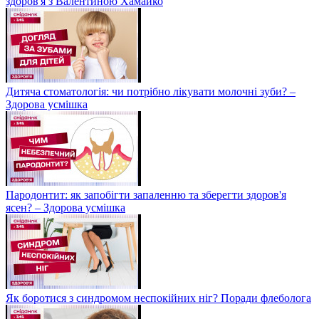
здоров'я з Валентиною Хамайко
Дитяча стоматологія: чи потрібно лікувати молочні зуби? –
Здорова усмішка
Пародонтит: як запобігти запаленню та зберегти здоров'я
ясен? – Здорова усмішка
Як боротися з синдромом неспокійних ніг? Поради флеболога