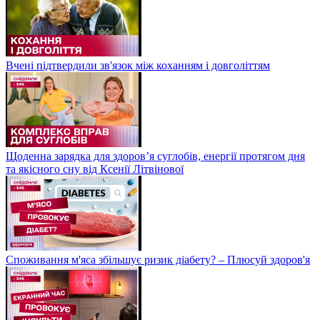
Вчені підтвердили зв'язок між коханням і довголіттям
Щоденна зарядка для здоров’я суглобів, енергії протягом дня
та якісного сну від Ксенії Літвінової
Споживання м'яса збільшує ризик діабету? – Плюсуй здоров'я