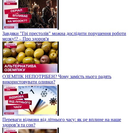
Завдяки "Грі престолів" можна дослідити порушення роботи
мозку!? – Про здоров'я
ОЗЕМПІК НЕПОТРІБЕН? Чому замість нього радять
використовувати оливки?
Переваги відмови від літнього часу: як це вплине на наше
здоров’я та сон?