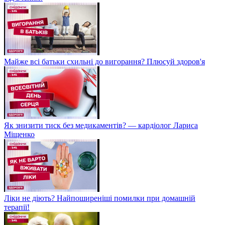
Майже всі батьки схильні до вигорання? Плюсуй здоров'я
Як знизити тиск без медикаментів? — кардіолог Лариса
Міщенко
Ліки не діють? Найпоширеніші помилки при домашній
терапії!