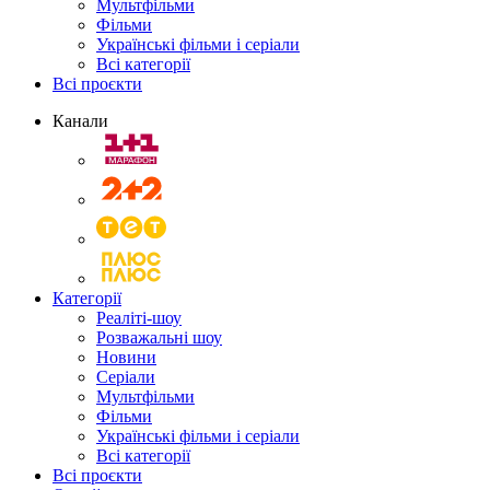
Мультфільми
Фільми
Українські фільми і серіали
Всі категорії
Всі проєкти
Канали
Категорії
Реаліті-шоу
Розважальні шоу
Новини
Серіали
Мультфільми
Фільми
Українські фільми і серіали
Всі категорії
Всі проєкти