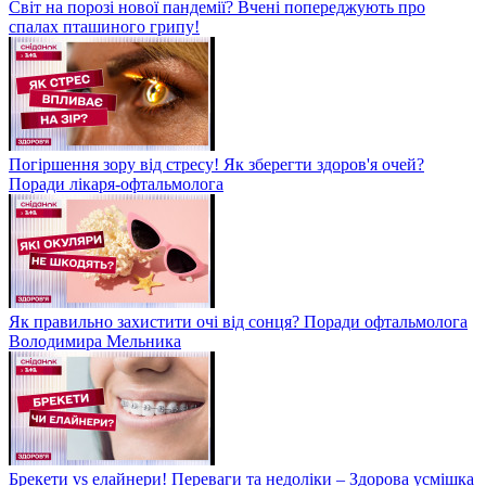
Світ на порозі нової пандемії? Вчені попереджують про
спалах пташиного грипу!
Погіршення зору від стресу! Як зберегти здоров'я очей?
Поради лікаря-офтальмолога
Як правильно захистити очі від сонця? Поради офтальмолога
Володимира Мельника
Брекети vs елайнери! Переваги та недоліки – Здорова усмішка