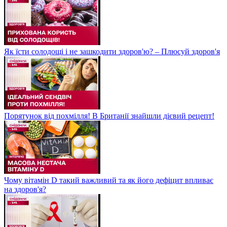
Як їсти солодощі і не зашкодити здоров'ю? – Плюсуй здоров'я
Порятунок від похмілля! В Британії знайшли дієвий рецепт!
Чому вітамін D такий важливий та як його дефіцит впливає
на здоров'я?