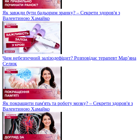
Як завжди бути бадьорим зранку? – Секрети здоров'я з
Валентиною Хамайко
Чим небезпечний залізодефіцит? Розповідає терапевт Мар’яна
Селюк
Як покращити пам'ять та роботу мозку? – Секрети здоров'я з
Валентиною Хамайко