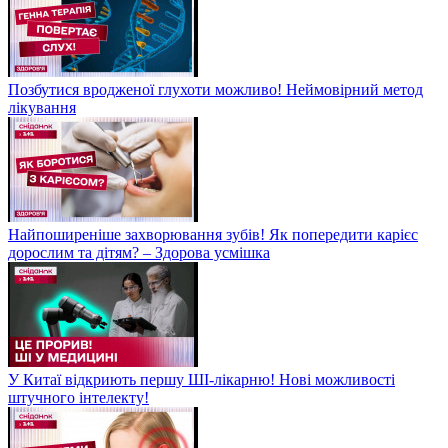
Позбутися вродженої глухоти можливо! Неймовірний метод
лікування
Найпоширеніше захворювання зубів! Як попередити карієс
дорослим та дітям? – Здорова усмішка
У Китаї відкриють першу ШІ-лікарню! Нові можливості
штучного інтелекту!