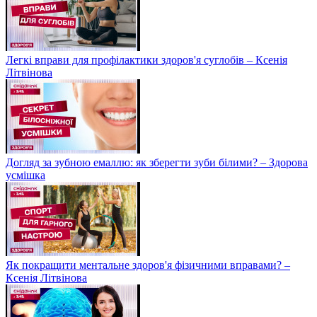
Легкі вправи для профілактики здоров'я суглобів – Ксенія
Літвінова
Догляд за зубною емаллю: як зберегти зуби білими? – Здорова
усмішка
Як покращити ментальне здоров'я фізичними вправами? –
Ксенія Літвінова