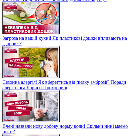
Загроза на вашій кухні! Як пластикові дошки впливають на
здоров'я?
Сезонна алергія! Як вберегтись від пилку амброзії? Поради
алерголога Лариси Прохорової
Вчені назвали нову добову норму води! Скільки нині маємо
пити?