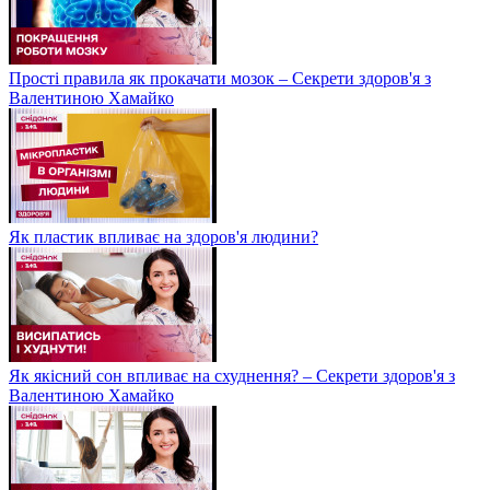
Прості правила як прокачати мозок – Секрети здоров'я з
Валентиною Хамайко
Як пластик впливає на здоров'я людини?
Як якісний сон впливає на схуднення? – Секрети здоров'я з
Валентиною Хамайко