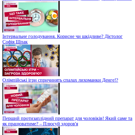
Інтервальне голодування. Корисне чи шкідливе? Дієтолог
Софія Шпак
Олімпійські ігри спричинять спалах лихоманки Денге!?
Перший протизаплідний препарат для чоловіків! Який саме та
як працюватиме? – Плюсуй здоров'я