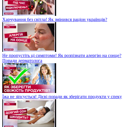
Харчування без світла! Як змінився раціон українців?
Не пропустіть ці симптоми! Як розпізнати алергію на сонце?
Поради дерматолога
Їжа не зіпсується! Дієві поради як зберігати продукти у спеку