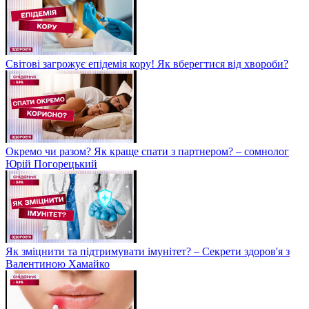
Світові загрожує епідемія кору! Як вберегтися від хвороби?
Окремо чи разом? Як краще спати з партнером? – сомнолог
Юрій Погорецький
Як зміцнити та підтримувати імунітет? – Секрети здоров'я з
Валентиною Хамайко