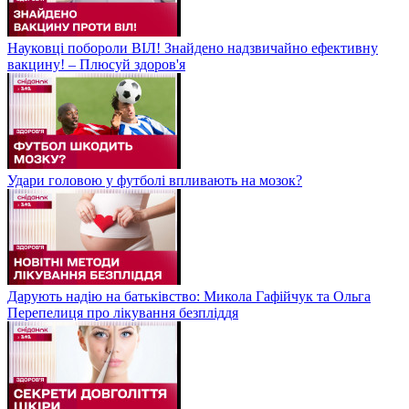
Науковці побороли ВІЛ! Знайдено надзвичайно ефективну
вакцину! – Плюсуй здоров'я
Удари головою у футболі впливають на мозок?
Дарують надію на батьківство: Микола Гафійчук та Ольга
Перепелиця про лікування безпліддя