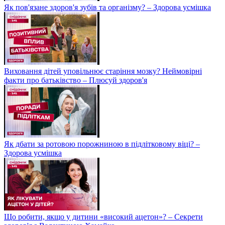
Як пов'язане здоров'я зубів та організму? – Здорова усмішка
Виховання дітей уповільнює старіння мозку? Неймовірні
факти про батьківство – Плюсуй здоров'я
Як дбати за ротовою порожниною в підлітковому віці? –
Здорова усмішка
Що робити, якщо у дитини «високий ацетон»? – Секрети