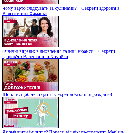
Чому варто слідкувати за судинами? – Секрети здоров'я з
Валентиною Хамайко
Фізичні вправи: відновлення та інші нюанси – Секрети
здоров'я з Валентиною Хамайко
Що їсти, щоб не старіти? Секрет довголіття розкрито!
Як зміцнити імунітет? Поради від лікаря-терапевта Мар'яни