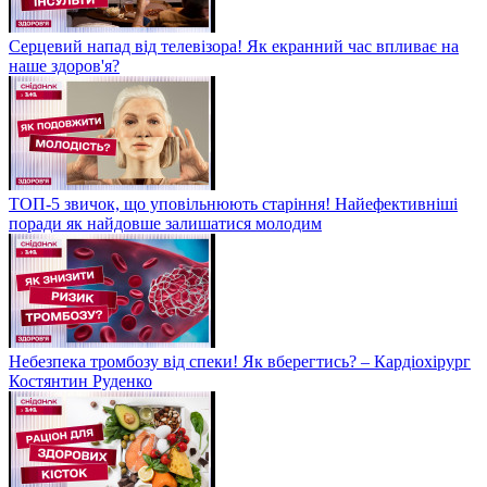
Серцевий напад від телевізора! Як екранний час впливає на
наше здоров'я?
ТОП-5 звичок, що уповільнюють старіння! Найефективніші
поради як найдовше залишатися молодим
Небезпека тромбозу від спеки! Як вберегтись? – Кардіохірург
Костянтин Руденко