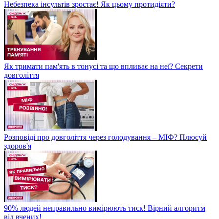
Небезпека інсультів зростає! Як цьому протидіяти?
Як тримати пам'ять в тонусі та що впливає на неї? Секрети
довголіття
Розповіді про довголіття через голодування – МІФ? Плюсуй
здоров'я
90% людей неправильно вимірюють тиск! Вірний алгоритм
від вчених!