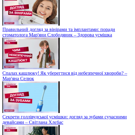
Правильний догляд за вінірами та імплантами: поради
стоматолога Мар'яни Слободяник – Здорова усмішка
Спалах кашлюку! Як уберегтися від небезпечної хвороби? –
Мар'яна Селюк
Секрети голлівудської усмішки: догляд за зубами сучасними
девайсами – Світлана Хлєбас