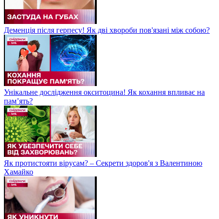
Деменція після герпесу! Як дві хвороби пов'язані між собою?
Унікальне дослідження окситоцина! Як кохання впливає на
пам’ять?
Як протистояти вірусам? – Секрети здоров'я з Валентиною
Хамайко