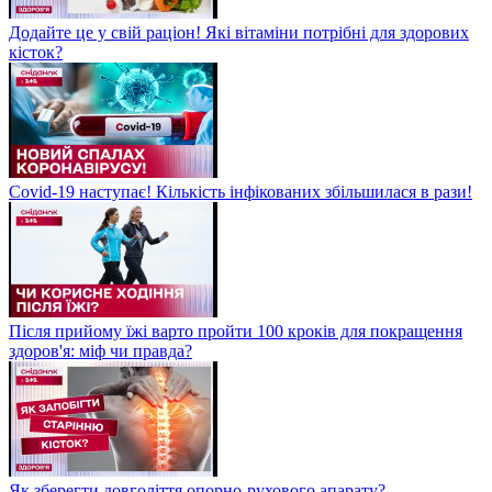
Додайте це у свій раціон! Які вітаміни потрібні для здорових
кісток?
Covid-19 наступає! Кількість інфікованих збільшилася в рази!
Після прийому їжі варто пройти 100 кроків для покращення
здоров'я: міф чи правда?
Як зберегти довголіття опорно-рухового апарату?