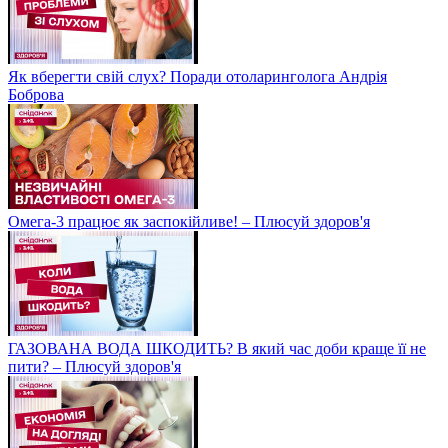
Як вберегти свій слух? Поради отоларинголога Андрія
Боброва
Омега-3 працює як заспокійливе! – Плюсуй здоров'я
ГАЗОВАНА ВОДА ШКОДИТЬ? В який час доби краще її не
пити? – Плюсуй здоров'я