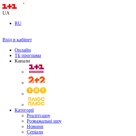
UA
RU
Вхід в кабінет
Онлайн
ТБ програма
Канали
Категорії
Реаліті-шоу
Розважальні шоу
Новини
Серіали