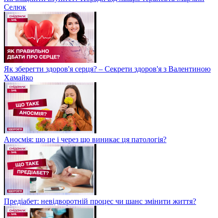
Селюк
Як зберегти здоров'я серця? – Секрети здоров'я з Валентиною
Хамайко
Аносмія: що це і через що виникає ця патологія?
Предіабет: невідворотній процес чи шанс змінити життя?