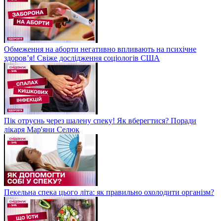
Обмеження на аборти негативно впливають на психічне
здоров’я! Свіже дослідження соціологів США
Пік отруєнь через шалену спеку! Як вберегтися? Поради
лікаря Мар'яни Селюк
Пекельна спека цього літа: як правильно охолодити організм?