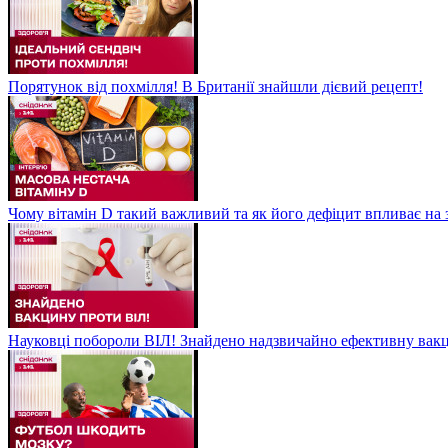
Порятунок від похмілля! В Британії знайшли дієвий рецепт!
Чому вітамін D такий важливий та як його дефіцит впливає на 
Науковці побороли ВІЛ! Знайдено надзвичайно ефективну вакц