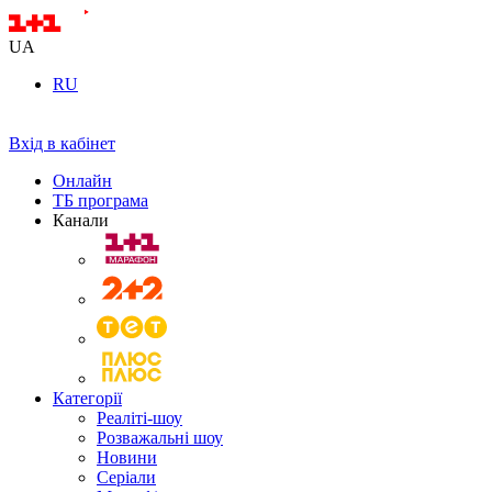
UA
RU
Вхід в кабінет
Онлайн
ТБ програма
Канали
Категорії
Реаліті-шоу
Розважальні шоу
Новини
Серіали