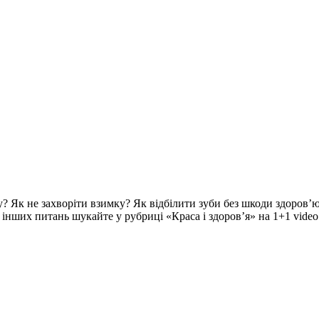
? Як не захворіти взимку? Як відбілити зуби без шкоди здоров’ю
ч інших питань шукайте у рубриці «Краса і здоров’я» на 1+1 video