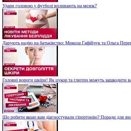
Удари головою у футболі впливають на мозок?
Дарують надію на батьківство: Микола Гафійчук та Ольга Пере
Головні вороги шкіри! Як цукор та глютен можуть зашкодити 
Що робити якщо вам діагностували гіпертонію? Поради для зн