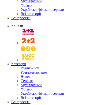
Мультфільми
Фільми
Українські фільми і серіали
Всі категорії
Всі проєкти
Канали
Категорії
Реаліті-шоу
Розважальні шоу
Новини
Серіали
Мультфільми
Фільми
Українські фільми і серіали
Всі категорії
Всі проєкти