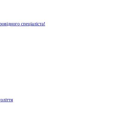
овідного спеціаліста!
голіття