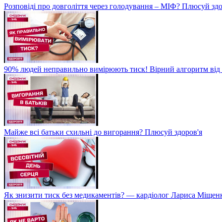
Розповіді про довголіття через голодування – МІФ? Плюсуй здо
90% людей неправильно вимірюють тиск! Вірний алгоритм від 
Майже всі батьки схильні до вигорання? Плюсуй здоров'я
Як знизити тиск без медикаментів? — кардіолог Лариса Міщен