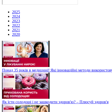
2025
2024
2023
2022
2021
2020
Понад 35 років в медицині! Які інноваційні методи використов
Як їсти солодощі і не зашкодити здоров'ю? – Плюсуй здоров'я