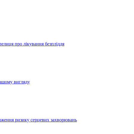
пелиця про лікування безпліддя
вашому вигляду
иження ризику серцевих захворювань