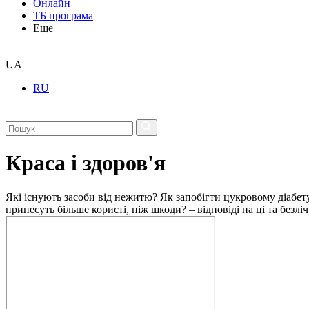
Онлайн
ТБ програма
Еще
UA
RU
Краса і здоров'я
Які існують засоби від нежитю? Як запобігти цукровому діабету
принесуть більше користі, ніж шкоди? – відповіді на ці та безлі