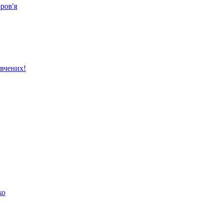
ров'я
вчених!
ко