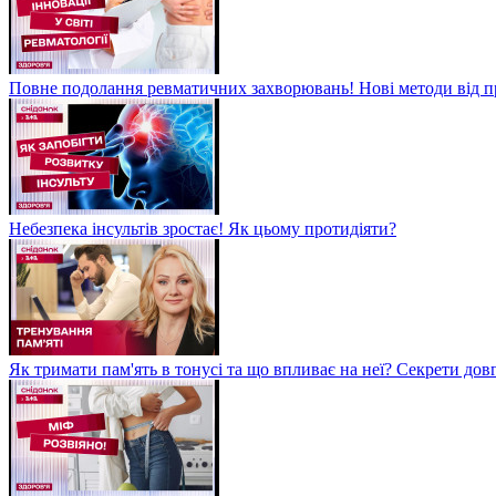
Повне подолання ревматичних захворювань! Нові методи від пр
Небезпека інсультів зростає! Як цьому протидіяти?
Як тримати пам'ять в тонусі та що впливає на неї? Секрети дов