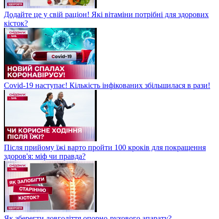
Додайте це у свій раціон! Які вітаміни потрібні для здорових
кісток?
Covid-19 наступає! Кількість інфікованих збільшилася в рази!
Після прийому їжі варто пройти 100 кроків для покращення
здоров'я: міф чи правда?
Як зберегти довголіття опорно-рухового апарату?