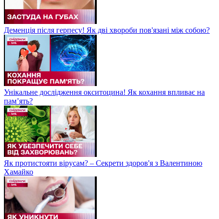
Деменція після герпесу! Як дві хвороби пов'язані між собою?
Унікальне дослідження окситоцина! Як кохання впливає на
пам’ять?
Як протистояти вірусам? – Секрети здоров'я з Валентиною
Хамайко