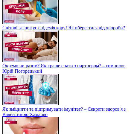
Світові загрожує епідемія кору! Як вберегтися від хвороби?
Окремо чи разом? Як краще спати з партнером? – сомнолог
Юрій Погорецький
Як зміцнити та підтримувати імунітет? – Секрети здоров'я з
Валентиною Хамайко