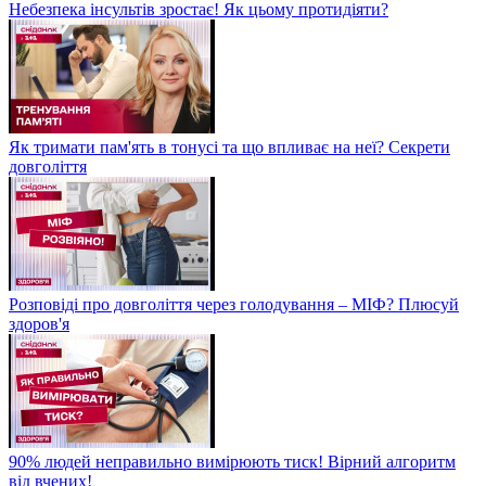
Небезпека інсультів зростає! Як цьому протидіяти?
Як тримати пам'ять в тонусі та що впливає на неї? Секрети
довголіття
Розповіді про довголіття через голодування – МІФ? Плюсуй
здоров'я
90% людей неправильно вимірюють тиск! Вірний алгоритм
від вчених!