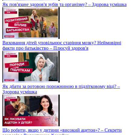
Як пов'язане здоров'я зубів та організму? – Здорова усмішка
Виховання дітей уповільнює старіння мозку? Неймовірні
факти про батьківство – Плюсуй здоров'я
Як дбати за ротовою порожниною в підлітковому віці? –
Здорова усмішка
Що робити, якщо у дитини «високий ацетон»? – Секрети