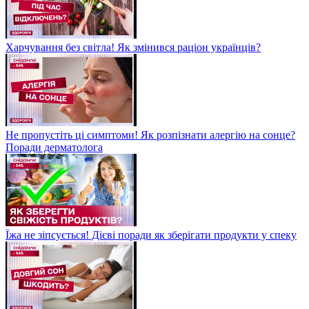
Харчування без світла! Як змінився раціон українців?
Не пропустіть ці симптоми! Як розпізнати алергію на сонце?
Поради дерматолога
Їжа не зіпсується! Дієві поради як зберігати продукти у спеку