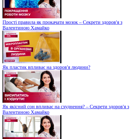
Прості правила як прокачати мозок – Секрети здоров'я з
Валентиною Хамайко
Як пластик впливає на здоров'я людини?
Як якісний сон впливає на схуднення? – Секрети здоров'я з
Валентиною Хамайко