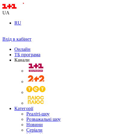
UA
RU
Вхід в кабінет
Онлайн
ТБ програма
Канали
Категорії
Реаліті-шоу
Розважальні шоу
Новини
Серіали