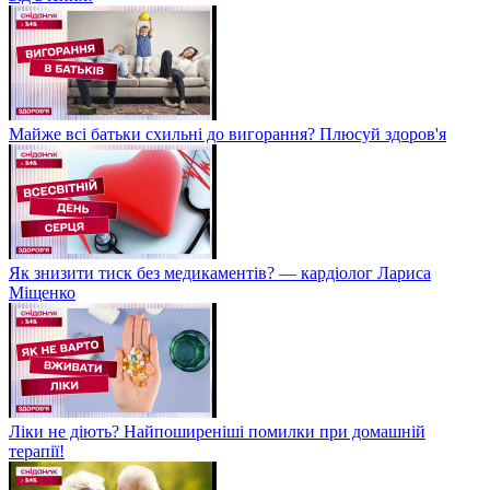
Майже всі батьки схильні до вигорання? Плюсуй здоров'я
Як знизити тиск без медикаментів? — кардіолог Лариса
Міщенко
Ліки не діють? Найпоширеніші помилки при домашній
терапії!