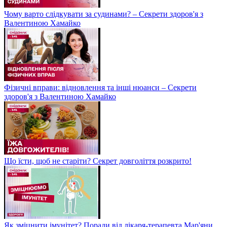
Чому варто слідкувати за судинами? – Секрети здоров'я з
Валентиною Хамайко
Фізичні вправи: відновлення та інші нюанси – Секрети
здоров'я з Валентиною Хамайко
Що їсти, щоб не старіти? Секрет довголіття розкрито!
Як зміцнити імунітет? Поради від лікаря-терапевта Мар'яни