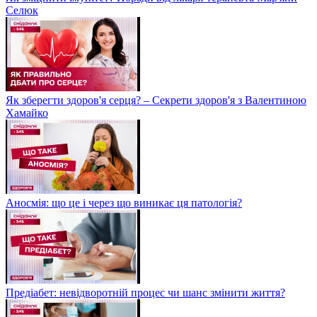
Селюк
Як зберегти здоров'я серця? – Секрети здоров'я з Валентиною
Хамайко
Аносмія: що це і через що виникає ця патологія?
Предіабет: невідворотній процес чи шанс змінити життя?