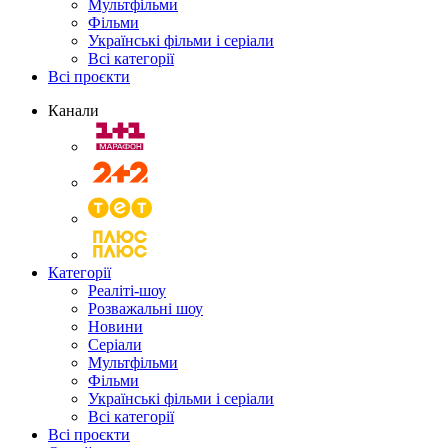
Мультфільми
Фільми
Українські фільми і серіали
Всі категорії
Всі проєкти
Канали
Категорії
Реаліті-шоу
Розважальні шоу
Новини
Серіали
Мультфільми
Фільми
Українські фільми і серіали
Всі категорії
Всі проєкти