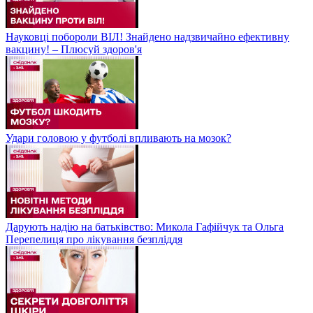
Науковці побороли ВІЛ! Знайдено надзвичайно ефективну
вакцину! – Плюсуй здоров'я
Удари головою у футболі впливають на мозок?
Дарують надію на батьківство: Микола Гафійчук та Ольга
Перепелиця про лікування безпліддя