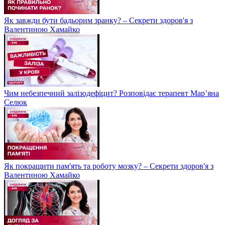
Як завжди бути бадьорим зранку? – Секрети здоров'я з
Валентиною Хамайко
Чим небезпечний залізодефіцит? Розповідає терапевт Мар’яна
Селюк
Як покращити пам'ять та роботу мозку? – Секрети здоров'я з
Валентиною Хамайко