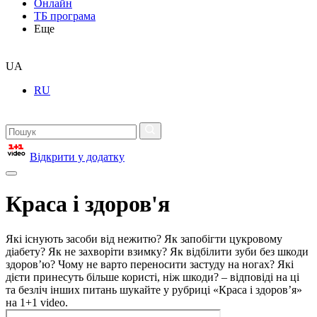
Онлайн
ТБ програма
Еще
UA
RU
Відкрити у додатку
Краса і здоров'я
Які існують засоби від нежитю? Як запобігти цукровому
діабету? Як не захворіти взимку? Як відбілити зуби без шкоди
здоров’ю? Чому не варто переносити застуду на ногах? Які
дієти принесуть більше користі, ніж шкоди? – відповіді на ці
та безліч інших питань шукайте у рубриці «Краса і здоров’я»
на 1+1 video.