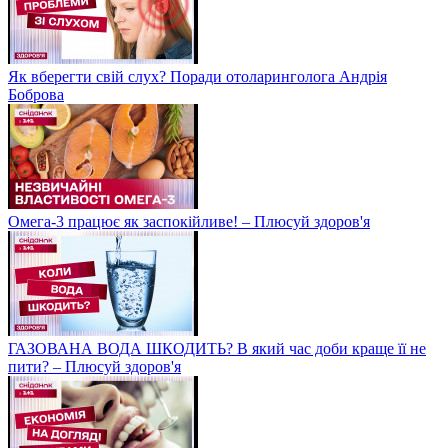
Як вберегти свій слух? Поради отоларинголога Андрія
Боброва
Омега-3 працює як заспокійливе! – Плюсуй здоров'я
ГАЗОВАНА ВОДА ШКОДИТЬ? В який час доби краще її не
пити? – Плюсуй здоров'я