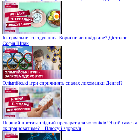
Інтервальне голодування. Корисне чи шкідливе? Дієтолог
Софія Шпак
Олімпійські ігри спричинять спалах лихоманки Денге!?
Перший протизаплідний препарат для чоловіків! Який саме та
як працюватиме? – Плюсуй здоров'я