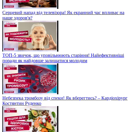
Серцевий напад від телевізора! Як екранний час впливає на
наше здоров'я?
ТОП-5 звичок, що уповільнюють старіння! Найефективніші
поради як найдовше залишатися молодим
Небезпека тромбозу від спеки! Як вберегтись? – Кардіохірург
Костянтин Руденко