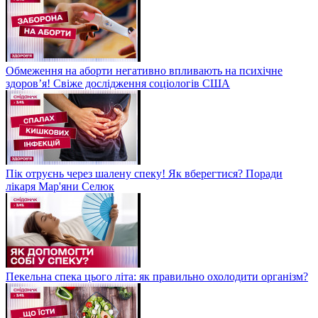
Обмеження на аборти негативно впливають на психічне
здоров’я! Свіже дослідження соціологів США
Пік отруєнь через шалену спеку! Як вберегтися? Поради
лікаря Мар'яни Селюк
Пекельна спека цього літа: як правильно охолодити організм?