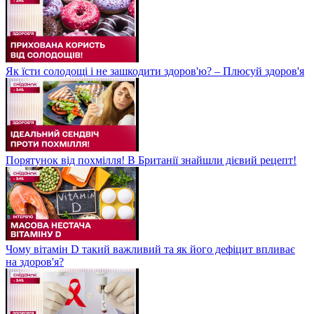
Як їсти солодощі і не зашкодити здоров'ю? – Плюсуй здоров'я
Порятунок від похмілля! В Британії знайшли дієвий рецепт!
Чому вітамін D такий важливий та як його дефіцит впливає
на здоров'я?