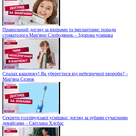
Правильний догляд за вінірами та імплантами: поради
стоматолога Мар'яни Слободяник – Здорова усмішка
Спалах кашлюку! Як уберегтися від небезпечної хвороби? –
Мар'яна Селюк
Секрети голлівудської усмішки: догляд за зубами сучасними
девайсами – Світлана Хлєбас