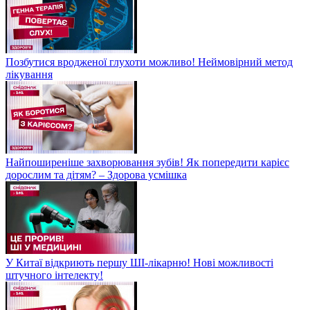
Позбутися вродженої глухоти можливо! Неймовірний метод
лікування
Найпоширеніше захворювання зубів! Як попередити карієс
дорослим та дітям? – Здорова усмішка
У Китаї відкриють першу ШІ-лікарню! Нові можливості
штучного інтелекту!