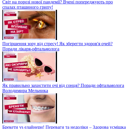
Світ на порозі нової пандемії? Вчені попереджують про
спалах пташиного грипу!
Погіршення зору від стресу! Як зберегти здоров'я очей?
Поради лікаря-офтальмолога
Як правильно захистити очі від сонця? Поради офтальмолога
Володимира Мельника
Брекети vs елайнери! Переваги та недоліки – Здорова усмішка