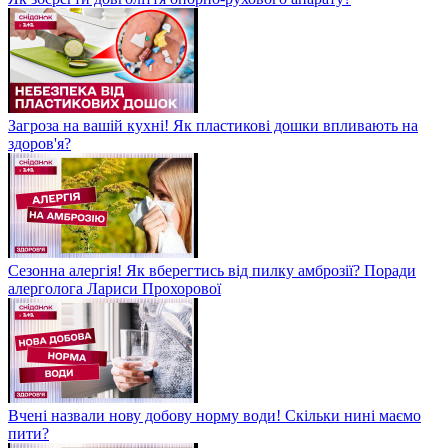
Загроза на вашій кухні! Як пластикові дошки впливають на
здоров'я?
Сезонна алергія! Як вберегтись від пилку амброзії? Поради
алерголога Лариси Прохорової
Вчені назвали нову добову норму води! Скільки нині маємо
пити?