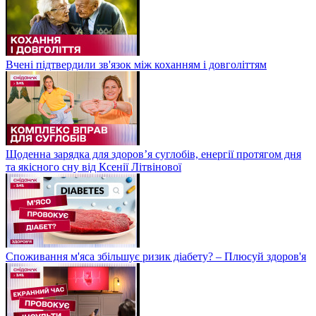
Вчені підтвердили зв'язок між коханням і довголіттям
Щоденна зарядка для здоров’я суглобів, енергії протягом дня
та якісного сну від Ксенії Літвінової
Споживання м'яса збільшує ризик діабету? – Плюсуй здоров'я