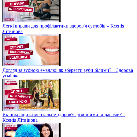
Легкі вправи для профілактики здоров'я суглобів – Ксенія
Літвінова
Догляд за зубною емаллю: як зберегти зуби білими? – Здорова
усмішка
Як покращити ментальне здоров'я фізичними вправами? –
Ксенія Літвінова