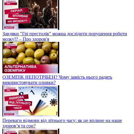
Завдяки "Грі престолів" можна дослідити порушення роботи
мозку!? – Про здоров'я
ОЗЕМПІК НЕПОТРІБЕН? Чому замість нього радять
використовувати оливки?
Переваги відмови від літнього часу: як це вплине на наше
здоров’я та сон?