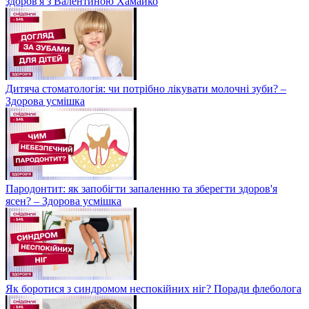
здоров'я з Валентиною Хамайко
Дитяча стоматологія: чи потрібно лікувати молочні зуби? –
Здорова усмішка
Пародонтит: як запобігти запаленню та зберегти здоров'я
ясен? – Здорова усмішка
Як боротися з синдромом неспокійних ніг? Поради флеболога