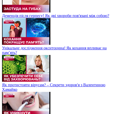
Деменція після герпесу! Як дві хвороби пов'язані між собою?
Унікальне дослідження окситоцина! Як кохання впливає на
пам’ять?
Як протистояти вірусам? – Секрети здоров'я з Валентиною
Хамайко