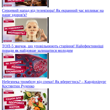
Серцевий напад від телевізора! Як екранний час впливає на
наше здоров'я?
ТОП-5 звичок, що уповільнюють старіння! Найефективніші
поради як найдовше залишатися молодим
Небезпека тромбозу від спеки! Як вберегтись? – Кардіохірург
Костянтин Руденко