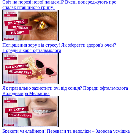
Світ на порозі нової пандемії? Вчені попереджують про
спалах пташиного грипу!
Погіршення зору від стресу! Як зберегти здоров'я очей?
Поради лікаря-офтальмолога
Як правильно захистити очі від сонця? Поради офтальмолога
Володимира Мельника
Брекети vs елайнери! Переваги та недоліки – Здорова усмішка