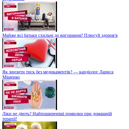
Майже всі батьки схильні до вигорання? Плюсуй здоров'я
Як знизити тиск без медикаментів? — кардіолог Лариса
Міщенко
Ліки не діють? Найпоширеніші помилки при домашній
терапії!