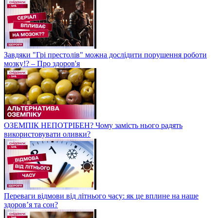
Завдяки "Грі престолів" можна дослідити порушення роботи
мозку!? – Про здоров'я
ОЗЕМПІК НЕПОТРІБЕН? Чому замість нього радять
використовувати оливки?
Переваги відмови від літнього часу: як це вплине на наше
здоров’я та сон?