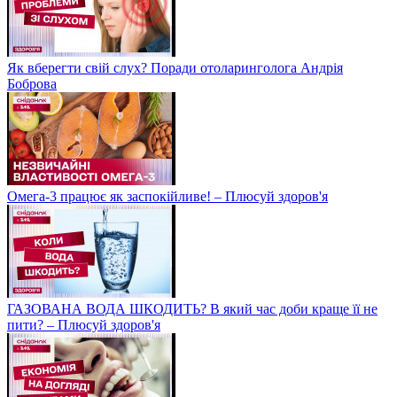
Як вберегти свій слух? Поради отоларинголога Андрія
Боброва
Омега-3 працює як заспокійливе! – Плюсуй здоров'я
ГАЗОВАНА ВОДА ШКОДИТЬ? В який час доби краще її не
пити? – Плюсуй здоров'я