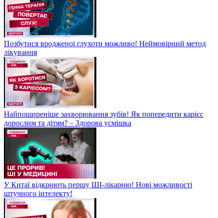
Позбутися вродженої глухоти можливо! Неймовірний метод
лікування
Найпоширеніше захворювання зубів! Як попередити карієс
дорослим та дітям? – Здорова усмішка
У Китаї відкриють першу ШІ-лікарню! Нові можливості
штучного інтелекту!