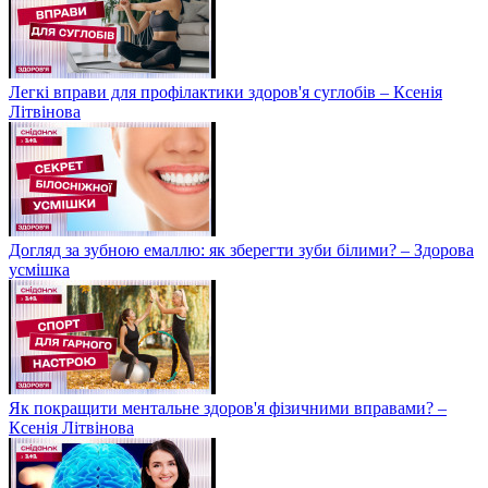
Легкі вправи для профілактики здоров'я суглобів – Ксенія
Літвінова
Догляд за зубною емаллю: як зберегти зуби білими? – Здорова
усмішка
Як покращити ментальне здоров'я фізичними вправами? –
Ксенія Літвінова