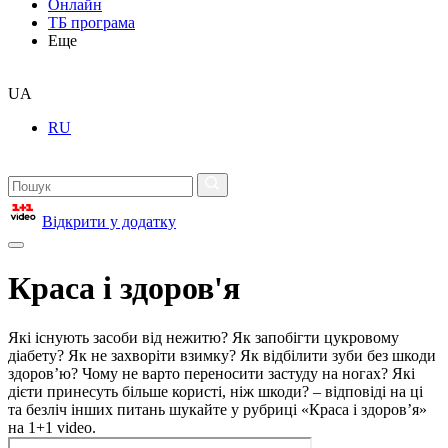
Онлайн
ТБ програма
Еще
UA
RU
Відкрити у додатку
Краса і здоров'я
Які існують засоби від нежитю? Як запобігти цукровому
діабету? Як не захворіти взимку? Як відбілити зуби без шкоди
здоров’ю? Чому не варто переносити застуду на ногах? Які
дієти принесуть більше користі, ніж шкоди? – відповіді на ці
та безліч інших питань шукайте у рубриці «Краса і здоров’я»
на 1+1 video.