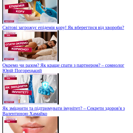
Світові загрожує епідемія кору! Як вберегтися від хвороби?
Окремо чи разом? Як краще спати з партнером? – сомнолог
Юрій Погорецький
Як зміцнити та підтримувати імунітет? – Секрети здоров'я з
Валентиною Хамайко