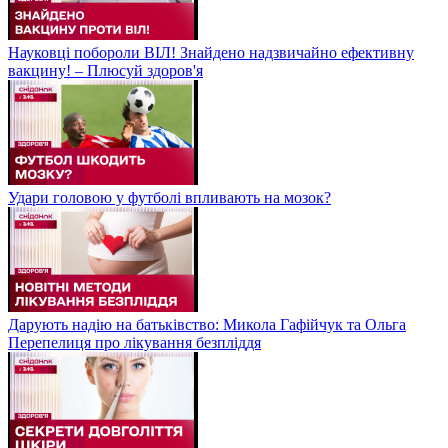
Науковці побороли ВІЛ! Знайдено надзвичайно ефективну
вакцину! – Плюсуй здоров'я
Удари головою у футболі впливають на мозок?
Дарують надію на батьківство: Микола Гафійчук та Ольга
Перепелиця про лікування безпліддя