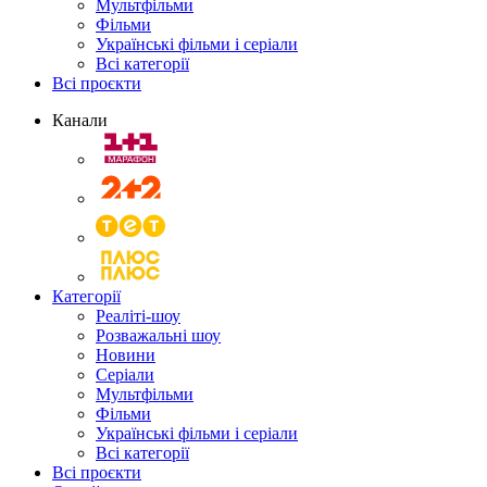
Мультфільми
Фільми
Українські фільми і серіали
Всі категорії
Всі проєкти
Канали
Категорії
Реаліті-шоу
Розважальні шоу
Новини
Серіали
Мультфільми
Фільми
Українські фільми і серіали
Всі категорії
Всі проєкти