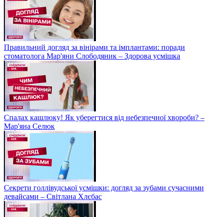
Правильний догляд за вінірами та імплантами: поради
стоматолога Мар'яни Слободяник – Здорова усмішка
Спалах кашлюку! Як уберегтися від небезпечної хвороби? –
Мар'яна Селюк
Секрети голлівудської усмішки: догляд за зубами сучасними
девайсами – Світлана Хлєбас