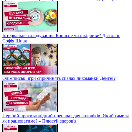
Інтервальне голодування. Корисне чи шкідливе? Дієтолог
Софія Шпак
Олімпійські ігри спричинять спалах лихоманки Денге!?
Перший протизаплідний препарат для чоловіків! Який саме та
як працюватиме? – Плюсуй здоров'я