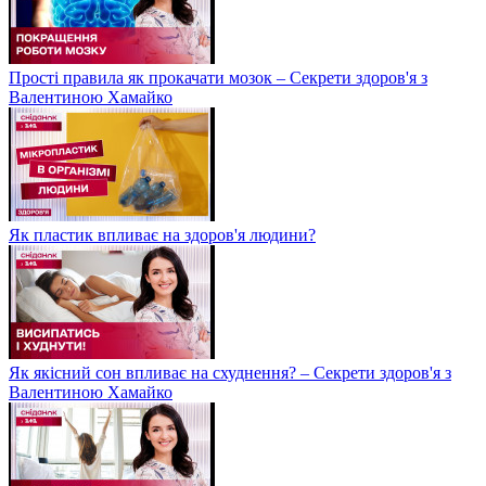
Прості правила як прокачати мозок – Секрети здоров'я з
Валентиною Хамайко
Як пластик впливає на здоров'я людини?
Як якісний сон впливає на схуднення? – Секрети здоров'я з
Валентиною Хамайко