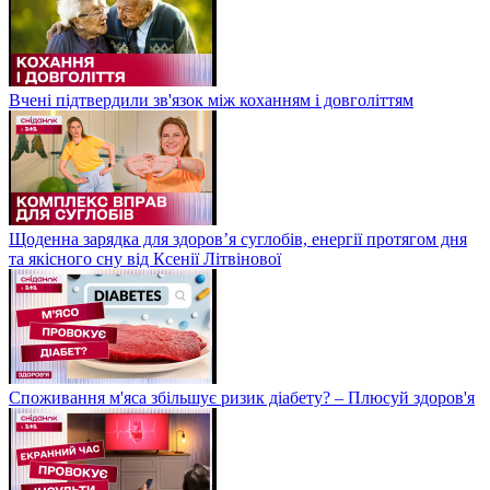
Вчені підтвердили зв'язок між коханням і довголіттям
Щоденна зарядка для здоров’я суглобів, енергії протягом дня
та якісного сну від Ксенії Літвінової
Споживання м'яса збільшує ризик діабету? – Плюсуй здоров'я