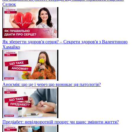
Селюк
Як зберегти здоров'я серця? – Секрети здоров'я з Валентиною
Хамайко
Аносмія: що це і через що виникає ця патологія?
Предіабет: невідворотній процес чи шанс змінити життя?