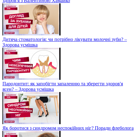
здоров'я з Валентиною Хамайко
Дитяча стоматологія: чи потрібно лікувати молочні зуби? –
Здорова усмішка
Пародонтит: як запобігти запаленню та зберегти здоров'я
ясен? – Здорова усмішка
Як боротися з синдромом неспокійних ніг? Поради флеболога