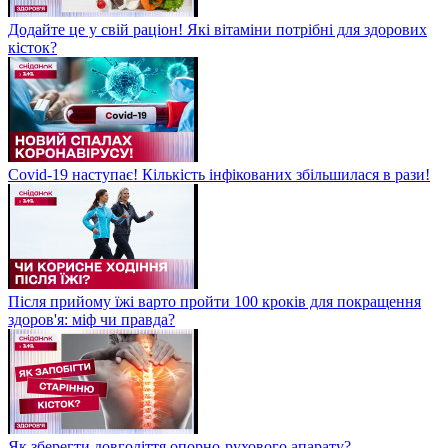
Додайте це у свій раціон! Які вітаміни потрібні для здорових
кісток?
Covid-19 наступає! Кількість інфікованих збільшилася в рази!
Після прийому їжі варто пройти 100 кроків для покращення
здоров'я: міф чи правда?
Як зберегти довголіття опорно-рухового апарату?