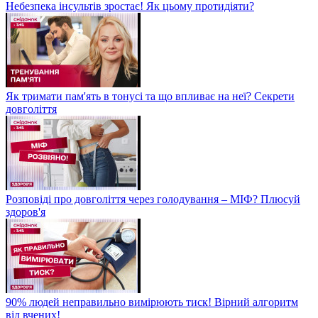
Небезпека інсультів зростає! Як цьому протидіяти?
Як тримати пам'ять в тонусі та що впливає на неї? Секрети
довголіття
Розповіді про довголіття через голодування – МІФ? Плюсуй
здоров'я
90% людей неправильно вимірюють тиск! Вірний алгоритм
від вчених!