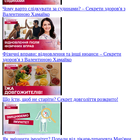
Чому варто слідкувати за судинами? – Секрети здоров'я з
Валентиною Хамайко
Фізичні вправи: відновлення та інші нюанси – Секрети
здоров'я з Валентиною Хамайко
Що їсти, щоб не старіти? Секрет довголіття розкрито!
Як зміцнити імунітет? Поради від лікаря-терапевта Мар'яни