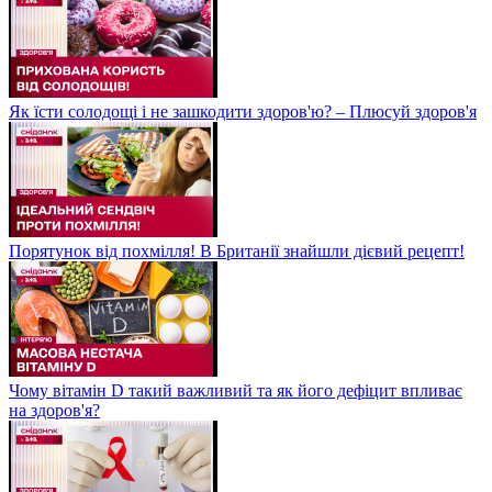
Як їсти солодощі і не зашкодити здоров'ю? – Плюсуй здоров'я
Порятунок від похмілля! В Британії знайшли дієвий рецепт!
Чому вітамін D такий важливий та як його дефіцит впливає
на здоров'я?