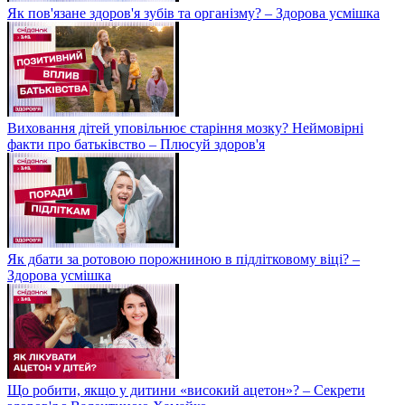
Як пов'язане здоров'я зубів та організму? – Здорова усмішка
Виховання дітей уповільнює старіння мозку? Неймовірні
факти про батьківство – Плюсуй здоров'я
Як дбати за ротовою порожниною в підлітковому віці? –
Здорова усмішка
Що робити, якщо у дитини «високий ацетон»? – Секрети