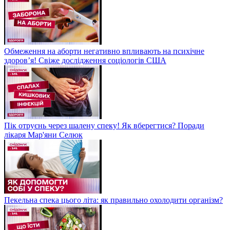
Обмеження на аборти негативно впливають на психічне
здоров’я! Свіже дослідження соціологів США
Пік отруєнь через шалену спеку! Як вберегтися? Поради
лікаря Мар'яни Селюк
Пекельна спека цього літа: як правильно охолодити організм?