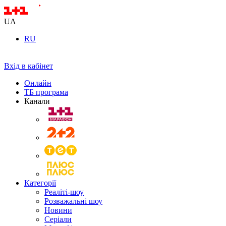
UA
RU
Вхід в кабінет
Онлайн
ТБ програма
Канали
Категорії
Реаліті-шоу
Розважальні шоу
Новини
Серіали