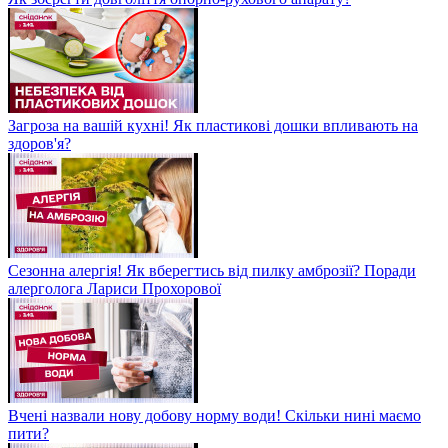
Загроза на вашій кухні! Як пластикові дошки впливають на
здоров'я?
Сезонна алергія! Як вберегтись від пилку амброзії? Поради
алерголога Лариси Прохорової
Вчені назвали нову добову норму води! Скільки нині маємо
пити?