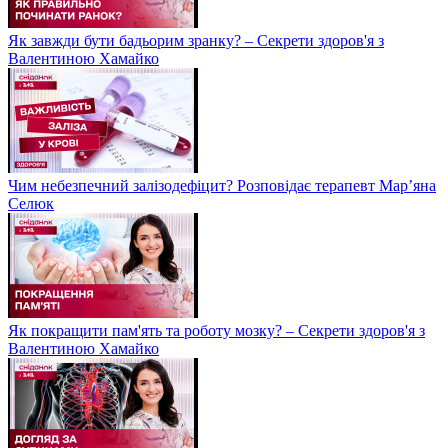
Як завжди бути бадьорим зранку? – Секрети здоров'я з
Валентиною Хамайко
Чим небезпечний залізодефіцит? Розповідає терапевт Мар’яна
Селюк
Як покращити пам'ять та роботу мозку? – Секрети здоров'я з
Валентиною Хамайко