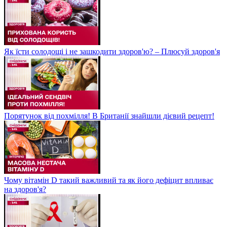
Як їсти солодощі і не зашкодити здоров'ю? – Плюсуй здоров'я
Порятунок від похмілля! В Британії знайшли дієвий рецепт!
Чому вітамін D такий важливий та як його дефіцит впливає
на здоров'я?