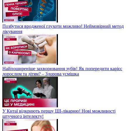
Позбутися вродженої глухоти можливо! Неймовірний метод
лікування
Найпоширеніше захворювання зубів! Як попередити карієс
дорослим та дітям? – Здорова усмішка
У Китаї відкриють першу ШІ-лікарню! Нові можливості
штучного інтелекту!