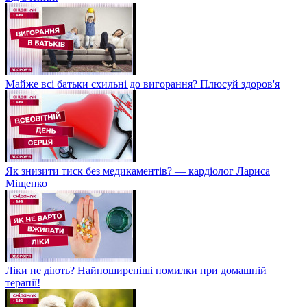
Майже всі батьки схильні до вигорання? Плюсуй здоров'я
Як знизити тиск без медикаментів? — кардіолог Лариса
Міщенко
Ліки не діють? Найпоширеніші помилки при домашній
терапії!