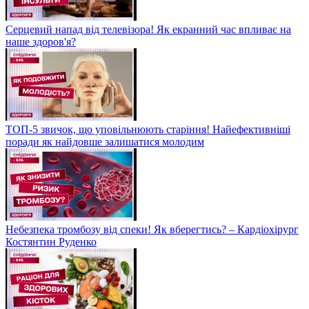
Серцевий напад від телевізора! Як екранний час впливає на
наше здоров'я?
ТОП-5 звичок, що уповільнюють старіння! Найефективніші
поради як найдовше залишатися молодим
Небезпека тромбозу від спеки! Як вберегтись? – Кардіохірург
Костянтин Руденко