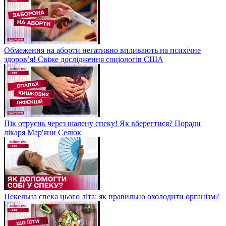
Обмеження на аборти негативно впливають на психічне
здоров’я! Свіже дослідження соціологів США
Пік отруєнь через шалену спеку! Як вберегтися? Поради
лікаря Мар'яни Селюк
Пекельна спека цього літа: як правильно охолодити організм?