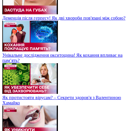
Деменція після герпесу! Як дві хвороби пов'язані між собою?
Унікальне дослідження окситоцина! Як кохання впливає на
пам’ять?
Як протистояти вірусам? – Секрети здоров'я з Валентиною
Хамайко