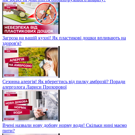
Загроза на вашій кухні! Як пластикові дошки впливають на
здоров'я?
Сезонна алергія! Як вберегтись від пилку амброзії? Поради
алерголога Лариси Прохорової
Вчені назвали нову добову норму води! Скільки нині маємо
пити?