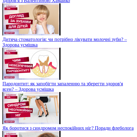
здоров'я з Валентиною Хамайко
Дитяча стоматологія: чи потрібно лікувати молочні зуби? –
Здорова усмішка
Пародонтит: як запобігти запаленню та зберегти здоров'я
ясен? – Здорова усмішка
Як боротися з синдромом неспокійних ніг? Поради флеболога