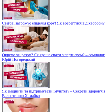
Світові загрожує епідемія кору! Як вберегтися від хвороби?
Окремо чи разом? Як краще спати з партнером? – сомнолог
Юрій Погорецький
Як зміцнити та підтримувати імунітет? – Секрети здоров'я з
Валентиною Хамайко