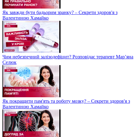
Як завжди бути бадьорим зранку? – Секрети здоров'я з
Валентиною Хамайко
Чим небезпечний залізодефіцит? Розповідає терапевт Мар’яна
Селюк
Як покращити пам'ять та роботу мозку? – Секрети здоров'я з
Валентиною Хамайко