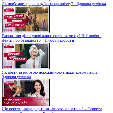
Як пов'язане здоров'я зубів та організму? – Здорова усмішка
Виховання дітей уповільнює старіння мозку? Неймовірні
факти про батьківство – Плюсуй здоров'я
Як дбати за ротовою порожниною в підлітковому віці? –
Здорова усмішка
Що робити, якщо у дитини «високий ацетон»? – Секрети