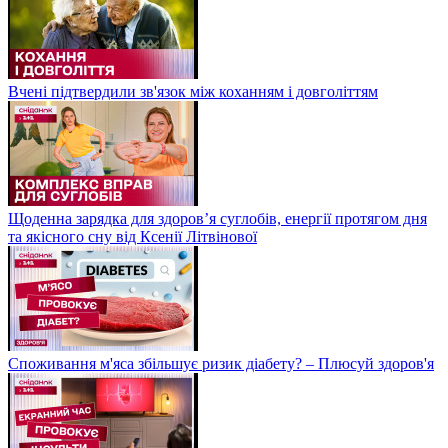
Вчені підтвердили зв'язок між коханням і довголіттям
Щоденна зарядка для здоров’я суглобів, енергії протягом дня
та якісного сну від Ксенії Літвінової
Споживання м'яса збільшує ризик діабету? – Плюсуй здоров'я