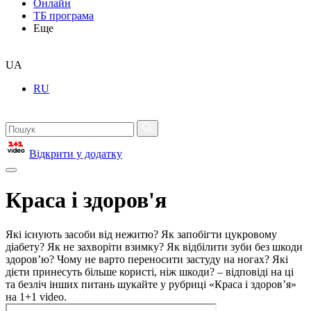
Онлайн
ТБ програма
Еще
UA
RU
Відкрити у додатку
Краса і здоров'я
Які існують засоби від нежитю? Як запобігти цукровому
діабету? Як не захворіти взимку? Як відбілити зуби без шкоди
здоров’ю? Чому не варто переносити застуду на ногах? Які
дієти принесуть більше користі, ніж шкоди? – відповіді на ці
та безліч інших питань шукайте у рубриці «Краса і здоров’я»
на 1+1 video.