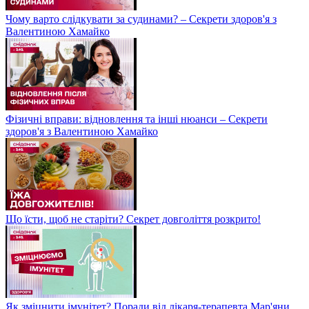
Чому варто слідкувати за судинами? – Секрети здоров'я з
Валентиною Хамайко
Фізичні вправи: відновлення та інші нюанси – Секрети
здоров'я з Валентиною Хамайко
Що їсти, щоб не старіти? Секрет довголіття розкрито!
Як зміцнити імунітет? Поради від лікаря-терапевта Мар'яни