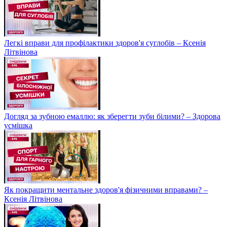
Легкі вправи для профілактики здоров'я суглобів – Ксенія
Літвінова
Догляд за зубною емаллю: як зберегти зуби білими? – Здорова
усмішка
Як покращити ментальне здоров'я фізичними вправами? –
Ксенія Літвінова