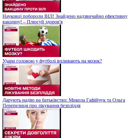
Науковці побороли ВІЛ! Знайдено надзвичайно ефективну
вакцину! – Плюсуй здоров'я
Удари головою у футболі впливають на мозок?
Дарують надію на батьківство: Микола Гафійчук та Ольга
Перепелиця про лікування безпліддя