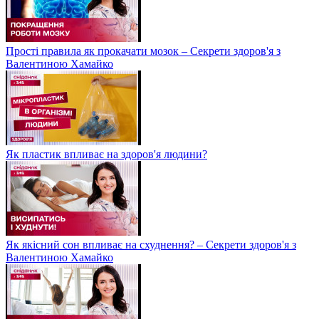
Прості правила як прокачати мозок – Секрети здоров'я з
Валентиною Хамайко
Як пластик впливає на здоров'я людини?
Як якісний сон впливає на схуднення? – Секрети здоров'я з
Валентиною Хамайко