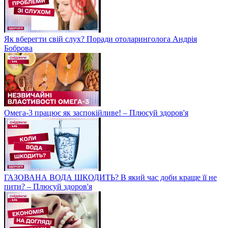
Як вберегти свій слух? Поради отоларинголога Андрія
Боброва
Омега-3 працює як заспокійливе! – Плюсуй здоров'я
ГАЗОВАНА ВОДА ШКОДИТЬ? В який час доби краще її не
пити? – Плюсуй здоров'я