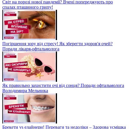
Світ на порозі нової пандемії? Вчені попереджують про
спалах пташиного грипу!
Погіршення зору від стресу! Як зберегти здоров'я очей?
Поради лікаря-офтальмолога
Як правильно захистити очі від сонця? Поради офтальмолога
Володимира Мельника
Брекети vs елайнери! Переваги та недоліки – Здорова усмішка