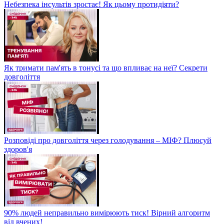
Небезпека інсультів зростає! Як цьому протидіяти?
Як тримати пам'ять в тонусі та що впливає на неї? Секрети
довголіття
Розповіді про довголіття через голодування – МІФ? Плюсуй
здоров'я
90% людей неправильно вимірюють тиск! Вірний алгоритм
від вчених!