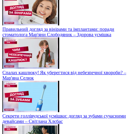
Правильний догляд за вінірами та імплантами: поради
стоматолога Мар'яни Слободяник – Здорова усмішка
Спалах кашлюку! Як уберегтися від небезпечної хвороби? –
Мар'яна Селюк
Секрети голлівудської усмішки: догляд за зубами сучасними
девайсами – Світлана Хлєбас