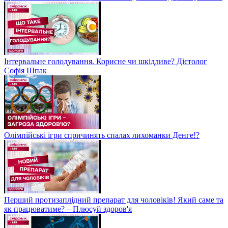
Інтервальне голодування. Корисне чи шкідливе? Дієтолог
Софія Шпак
Олімпійські ігри спричинять спалах лихоманки Денге!?
Перший протизаплідний препарат для чоловіків! Який саме та
як працюватиме? – Плюсуй здоров'я