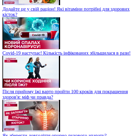
Додайте це у свій раціон! Які вітаміни потрібні для здорових
кісток?
Covid-19 наступає! Кількість інфікованих збільшилася в рази!
Після прийому їжі варто пройти 100 кроків для покращення
здоров'я: міф чи правда?
Як зберегти довголіття опорно-рухового апарату?