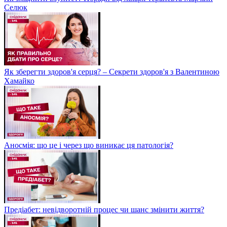
Селюк
Як зберегти здоров'я серця? – Секрети здоров'я з Валентиною
Хамайко
Аносмія: що це і через що виникає ця патологія?
Предіабет: невідворотній процес чи шанс змінити життя?