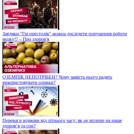
Завдяки "Грі престолів" можна дослідити порушення роботи
мозку!? – Про здоров'я
ОЗЕМПІК НЕПОТРІБЕН? Чому замість нього радять
використовувати оливки?
Переваги відмови від літнього часу: як це вплине на наше
здоров’я та сон?