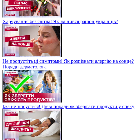
Харчування без світла! Як змінився раціон українців?
Не пропустіть ці симптоми! Як розпізнати алергію на сонце?
Поради дерматолога
Їжа не зіпсується! Дієві поради як зберігати продукти у спеку