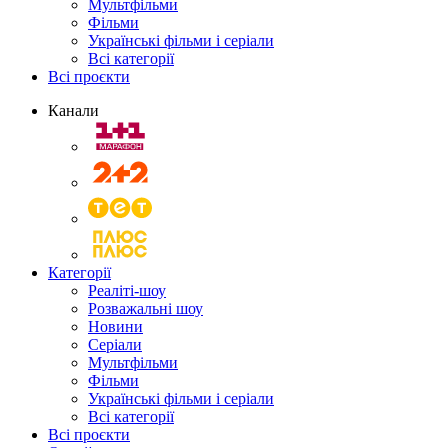
Мультфільми
Фільми
Українські фільми і серіали
Всі категорії
Всі проєкти
Канали
Категорії
Реаліті-шоу
Розважальні шоу
Новини
Серіали
Мультфільми
Фільми
Українські фільми і серіали
Всі категорії
Всі проєкти