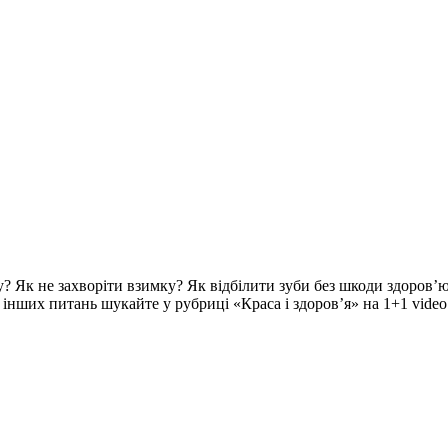
? Як не захворіти взимку? Як відбілити зуби без шкоди здоров’ю
ч інших питань шукайте у рубриці «Краса і здоров’я» на 1+1 video