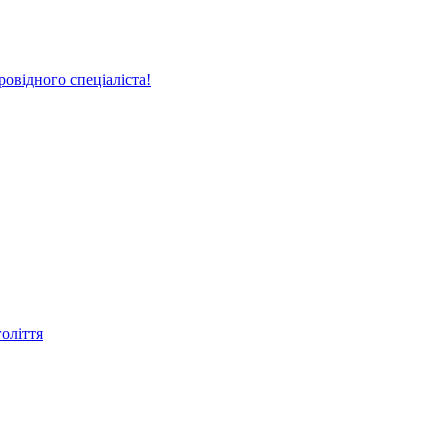
овідного спеціаліста!
голіття