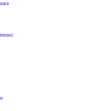
ров'я
вчених!
ко