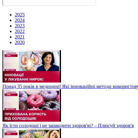
2025
2024
2023
2022
2021
2020
Понад 35 років в медицині! Які інноваційні методи використов
Як їсти солодощі і не зашкодити здоров'ю? – Плюсуй здоров'я