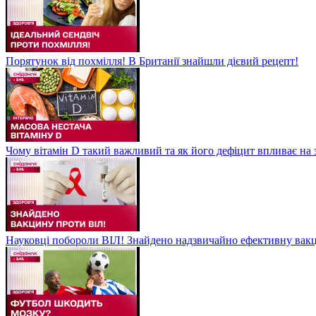
Порятунок від похмілля! В Британії знайшли дієвий рецепт!
Чому вітамін D такий важливий та як його дефіцит впливає на 
Науковці побороли ВІЛ! Знайдено надзвичайно ефективну вакц