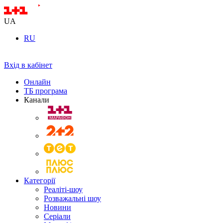
UA
RU
Вхід в кабінет
Онлайн
ТБ програма
Канали
Категорії
Реаліті-шоу
Розважальні шоу
Новини
Серіали