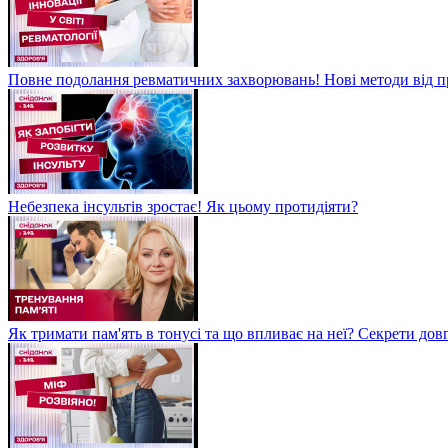
Повне подолання ревматичних захворювань! Нові методи від пр
Небезпека інсультів зростає! Як цьому протидіяти?
Як тримати пам'ять в тонусі та що впливає на неї? Секрети дов