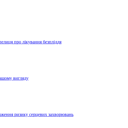
пелиця про лікування безпліддя
вашому вигляду
иження ризику серцевих захворювань