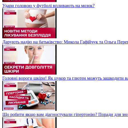
Удари головою у футболі впливають на мозок?
Дарують надію на батьківство: Микола Гафійчук та Ольга Пере
Головні вороги шкіри! Як цукор та глютен можуть зашкодити 
Що робити якщо вам діагностували гіпертонію? Поради для зн