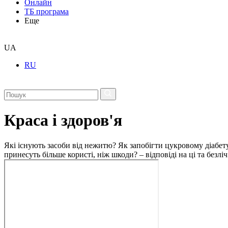
Онлайн
ТБ програма
Еще
UA
RU
Краса і здоров'я
Які існують засоби від нежитю? Як запобігти цукровому діабету
принесуть більше користі, ніж шкоди? – відповіді на ці та безлі