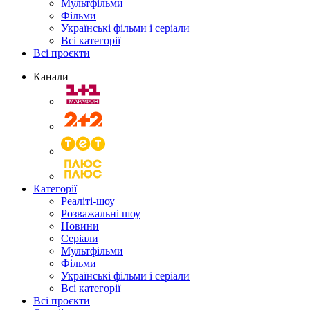
Мультфільми
Фільми
Українські фільми і серіали
Всі категорії
Всі проєкти
Канали
Категорії
Реаліті-шоу
Розважальні шоу
Новини
Серіали
Мультфільми
Фільми
Українські фільми і серіали
Всі категорії
Всі проєкти