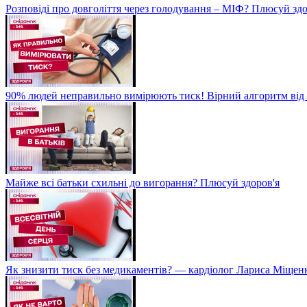
Розповіді про довголіття через голодування – МІФ? Плюсуй здо
90% людей неправильно вимірюють тиск! Вірний алгоритм від 
Майже всі батьки схильні до вигорання? Плюсуй здоров'я
Як знизити тиск без медикаментів? — кардіолог Лариса Міщен