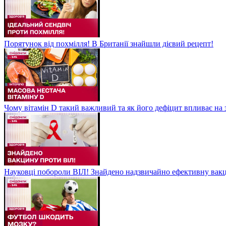
Порятунок від похмілля! В Британії знайшли дієвий рецепт!
Чому вітамін D такий важливий та як його дефіцит впливає на 
Науковці побороли ВІЛ! Знайдено надзвичайно ефективну вакц