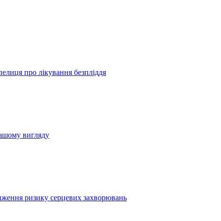
пелиця про лікування безпліддя
вашому вигляду
иження ризику серцевих захворювань