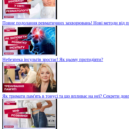
Повне подолання ревматичних захворювань! Нові методи від пр
Небезпека інсультів зростає! Як цьому протидіяти?
Як тримати пам'ять в тонусі та що впливає на неї? Секрети дов