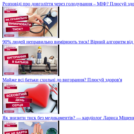
Розповіді про довголіття через голодування – МІФ? Плюсуй здо
90% людей неправильно вимірюють тиск! Вірний алгоритм від 
Майже всі батьки схильні до вигорання? Плюсуй здоров'я
Як знизити тиск без медикаментів? — кардіолог Лариса Міщен