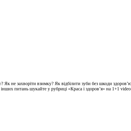
? Як не захворіти взимку? Як відбілити зуби без шкоди здоров’ю
ч інших питань шукайте у рубриці «Краса і здоров’я» на 1+1 video