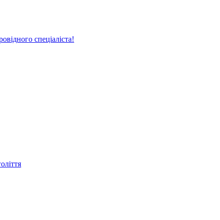
овідного спеціаліста!
голіття