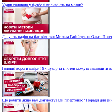
Удари головою у футболі впливають на мозок?
Дарують надію на батьківство: Микола Гафійчук та Ольга Пере
Головні вороги шкіри! Як цукор та глютен можуть зашкодити 
Що робити якщо вам діагностували гіпертонію? Поради для зн