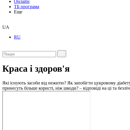
Онлайн
ТБ програма
Еще
UA
RU
Краса і здоров'я
Які існують засоби від нежитю? Як запобігти цукровому діабету
принесуть більше користі, ніж шкоди? – відповіді на ці та безлі