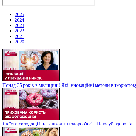
2025
2024
2023
2022
2021
2020
Понад 35 років в медицині! Які інноваційні методи використов
Як їсти солодощі і не зашкодити здоров'ю? – Плюсуй здоров'я