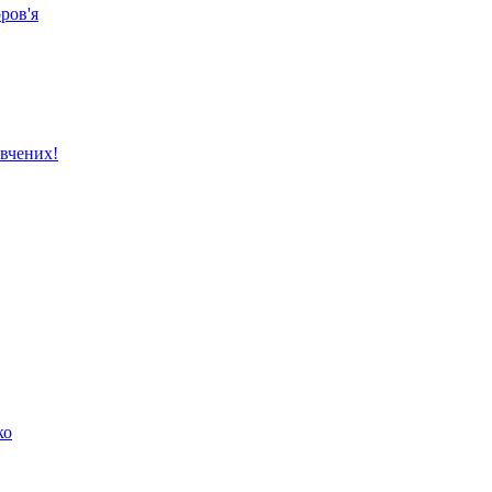
ров'я
вчених!
ко