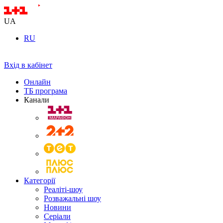
UA
RU
Вхід в кабінет
Онлайн
ТБ програма
Канали
Категорії
Реаліті-шоу
Розважальні шоу
Новини
Серіали