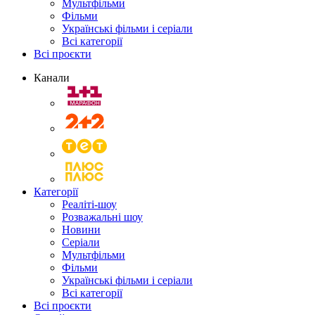
Мультфільми
Фільми
Українські фільми і серіали
Всі категорії
Всі проєкти
Канали
Категорії
Реаліті-шоу
Розважальні шоу
Новини
Серіали
Мультфільми
Фільми
Українські фільми і серіали
Всі категорії
Всі проєкти