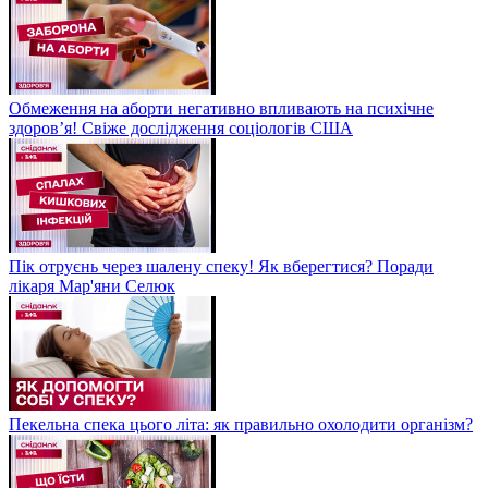
Обмеження на аборти негативно впливають на психічне
здоров’я! Свіже дослідження соціологів США
Пік отруєнь через шалену спеку! Як вберегтися? Поради
лікаря Мар'яни Селюк
Пекельна спека цього літа: як правильно охолодити організм?