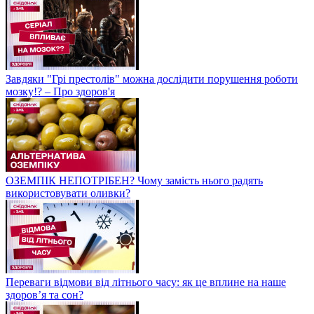
Завдяки "Грі престолів" можна дослідити порушення роботи
мозку!? – Про здоров'я
ОЗЕМПІК НЕПОТРІБЕН? Чому замість нього радять
використовувати оливки?
Переваги відмови від літнього часу: як це вплине на наше
здоров’я та сон?