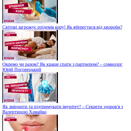
Світові загрожує епідемія кору! Як вберегтися від хвороби?
Окремо чи разом? Як краще спати з партнером? – сомнолог
Юрій Погорецький
Як зміцнити та підтримувати імунітет? – Секрети здоров'я з
Валентиною Хамайко