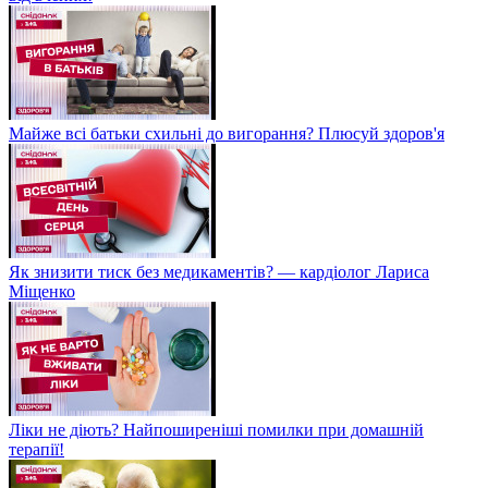
Майже всі батьки схильні до вигорання? Плюсуй здоров'я
Як знизити тиск без медикаментів? — кардіолог Лариса
Міщенко
Ліки не діють? Найпоширеніші помилки при домашній
терапії!