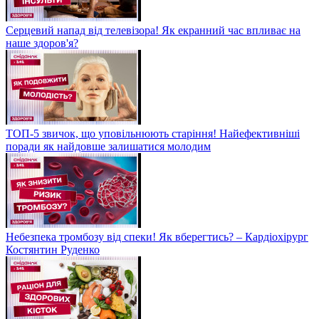
Серцевий напад від телевізора! Як екранний час впливає на
наше здоров'я?
ТОП-5 звичок, що уповільнюють старіння! Найефективніші
поради як найдовше залишатися молодим
Небезпека тромбозу від спеки! Як вберегтись? – Кардіохірург
Костянтин Руденко