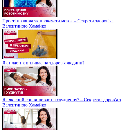
Прості правила як прокачати мозок – Секрети здоров'я з
Валентиною Хамайко
Як пластик впливає на здоров'я людини?
Як якісний сон впливає на схуднення? – Секрети здоров'я з
Валентиною Хамайко