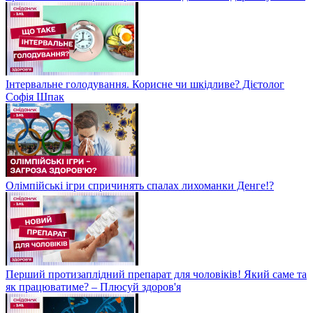
Інтервальне голодування. Корисне чи шкідливе? Дієтолог
Софія Шпак
Олімпійські ігри спричинять спалах лихоманки Денге!?
Перший протизаплідний препарат для чоловіків! Який саме та
як працюватиме? – Плюсуй здоров'я