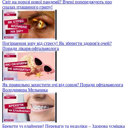
Світ на порозі нової пандемії? Вчені попереджують про
спалах пташиного грипу!
Погіршення зору від стресу! Як зберегти здоров'я очей?
Поради лікаря-офтальмолога
Як правильно захистити очі від сонця? Поради офтальмолога
Володимира Мельника
Брекети vs елайнери! Переваги та недоліки – Здорова усмішка