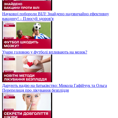
Науковці побороли ВІЛ! Знайдено надзвичайно ефективну
вакцину! – Плюсуй здоров'я
Удари головою у футболі впливають на мозок?
Дарують надію на батьківство: Микола Гафійчук та Ольга
Перепелиця про лікування безпліддя