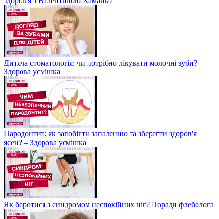
здоров'я з Валентиною Хамайко
Дитяча стоматологія: чи потрібно лікувати молочні зуби? –
Здорова усмішка
Пародонтит: як запобігти запаленню та зберегти здоров'я
ясен? – Здорова усмішка
Як боротися з синдромом неспокійних ніг? Поради флеболога