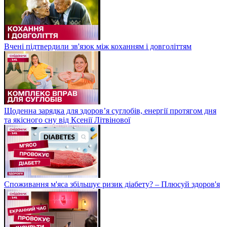
Вчені підтвердили зв'язок між коханням і довголіттям
Щоденна зарядка для здоров’я суглобів, енергії протягом дня
та якісного сну від Ксенії Літвінової
Споживання м'яса збільшує ризик діабету? – Плюсуй здоров'я