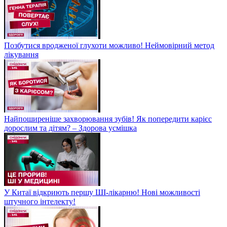
Позбутися вродженої глухоти можливо! Неймовірний метод
лікування
Найпоширеніше захворювання зубів! Як попередити карієс
дорослим та дітям? – Здорова усмішка
У Китаї відкриють першу ШІ-лікарню! Нові можливості
штучного інтелекту!