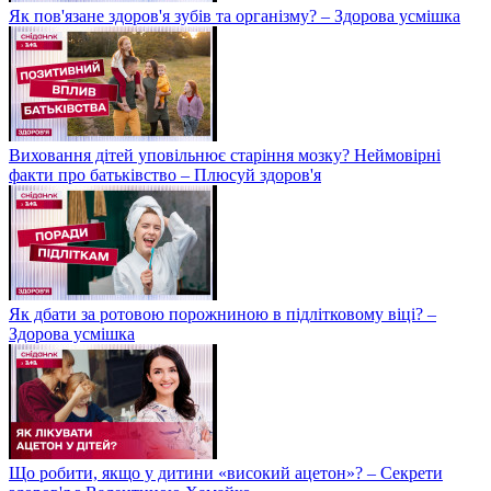
Як пов'язане здоров'я зубів та організму? – Здорова усмішка
Виховання дітей уповільнює старіння мозку? Неймовірні
факти про батьківство – Плюсуй здоров'я
Як дбати за ротовою порожниною в підлітковому віці? –
Здорова усмішка
Що робити, якщо у дитини «високий ацетон»? – Секрети