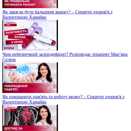
Як завжди бути бадьорим зранку? – Секрети здоров'я з
Валентиною Хамайко
Чим небезпечний залізодефіцит? Розповідає терапевт Мар’яна
Селюк
Як покращити пам'ять та роботу мозку? – Секрети здоров'я з
Валентиною Хамайко