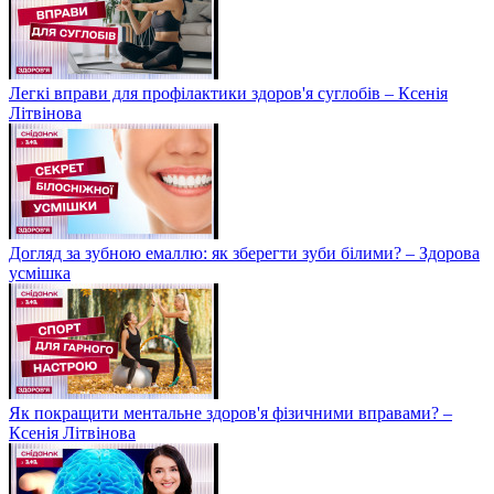
Легкі вправи для профілактики здоров'я суглобів – Ксенія
Літвінова
Догляд за зубною емаллю: як зберегти зуби білими? – Здорова
усмішка
Як покращити ментальне здоров'я фізичними вправами? –
Ксенія Літвінова