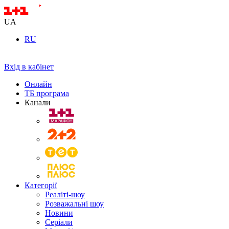
UA
RU
Вхід в кабінет
Онлайн
ТБ програма
Канали
Категорії
Реаліті-шоу
Розважальні шоу
Новини
Серіали