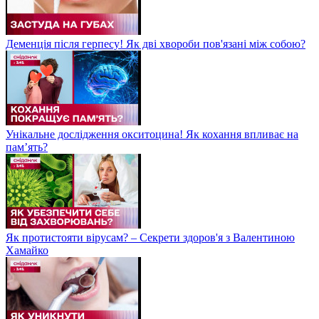
Деменція після герпесу! Як дві хвороби пов'язані між собою?
Унікальне дослідження окситоцина! Як кохання впливає на
пам’ять?
Як протистояти вірусам? – Секрети здоров'я з Валентиною
Хамайко