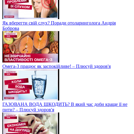
Як вберегти свій слух? Поради отоларинголога Андрія
Боброва
Омега-3 працює як заспокійливе! – Плюсуй здоров'я
ГАЗОВАНА ВОДА ШКОДИТЬ? В який час доби краще її не
пити? – Плюсуй здоров'я