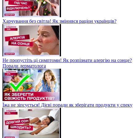
Харчування без світла! Як змінився раціон українців?
Не пропустіть ці симптоми! Як розпізнати алергію на сонце?
Поради дерматолога
Їжа не зіпсується! Дієві поради як зберігати продукти у спеку