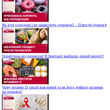
Як їсти солодощі і не зашкодити здоров'ю? – Плюсуй здоров'я
Порятунок від похмілля! В Британії знайшли дієвий рецепт!
Чому вітамін D такий важливий та як його дефіцит впливає
на здоров'я?