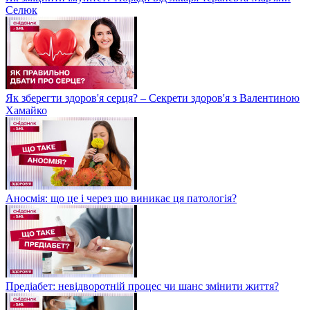
Селюк
Як зберегти здоров'я серця? – Секрети здоров'я з Валентиною
Хамайко
Аносмія: що це і через що виникає ця патологія?
Предіабет: невідворотній процес чи шанс змінити життя?