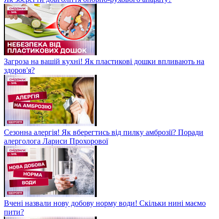
Загроза на вашій кухні! Як пластикові дошки впливають на
здоров'я?
Сезонна алергія! Як вберегтись від пилку амброзії? Поради
алерголога Лариси Прохорової
Вчені назвали нову добову норму води! Скільки нині маємо
пити?