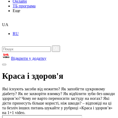
Онлайн
ТБ програма
Еще
UA
RU
Відкрити у додатку
Краса і здоров'я
Які існують засоби від нежитю? Як запобігти цукровому
діабету? Як не захворіти взимку? Як відбілити зуби без шкоди
здоров’ю? Чому не варто переносити застуду на ногах? Які
дієти принесуть більше користі, ніж шкоди? – відповіді на ці
та безліч інших питань шукайте у рубриці «Краса і здоров’я»
на 1+1 video.