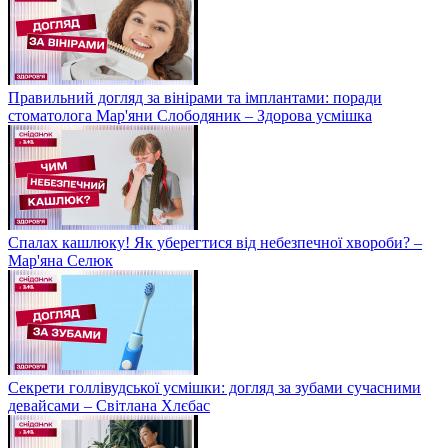
Правильний догляд за вінірами та імплантами: поради
стоматолога Мар'яни Слободяник – Здорова усмішка
Спалах кашлюку! Як уберегтися від небезпечної хвороби? –
Мар'яна Селюк
Секрети голлівудської усмішки: догляд за зубами сучасними
девайсами – Світлана Хлєбас