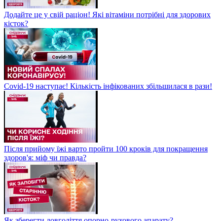
Додайте це у свій раціон! Які вітаміни потрібні для здорових
кісток?
Covid-19 наступає! Кількість інфікованих збільшилася в рази!
Після прийому їжі варто пройти 100 кроків для покращення
здоров'я: міф чи правда?
Як зберегти довголіття опорно-рухового апарату?