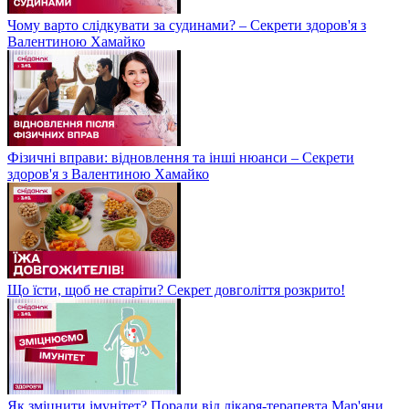
Чому варто слідкувати за судинами? – Секрети здоров'я з
Валентиною Хамайко
Фізичні вправи: відновлення та інші нюанси – Секрети
здоров'я з Валентиною Хамайко
Що їсти, щоб не старіти? Секрет довголіття розкрито!
Як зміцнити імунітет? Поради від лікаря-терапевта Мар'яни