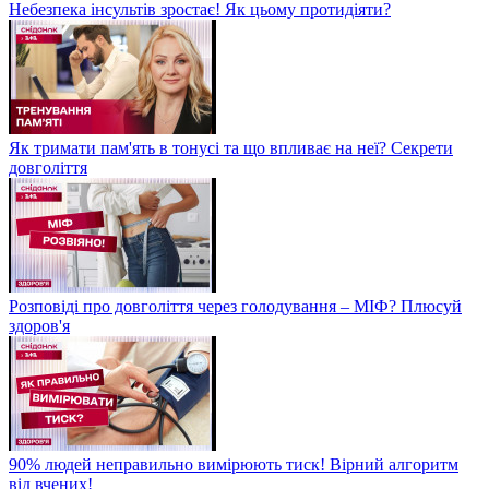
Небезпека інсультів зростає! Як цьому протидіяти?
Як тримати пам'ять в тонусі та що впливає на неї? Секрети
довголіття
Розповіді про довголіття через голодування – МІФ? Плюсуй
здоров'я
90% людей неправильно вимірюють тиск! Вірний алгоритм
від вчених!