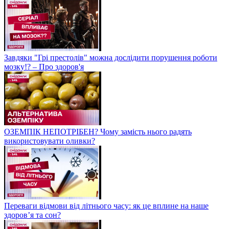
Завдяки "Грі престолів" можна дослідити порушення роботи
мозку!? – Про здоров'я
ОЗЕМПІК НЕПОТРІБЕН? Чому замість нього радять
використовувати оливки?
Переваги відмови від літнього часу: як це вплине на наше
здоров’я та сон?