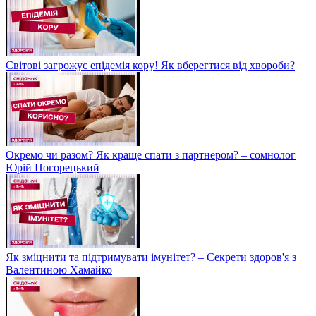
Світові загрожує епідемія кору! Як вберегтися від хвороби?
Окремо чи разом? Як краще спати з партнером? – сомнолог
Юрій Погорецький
Як зміцнити та підтримувати імунітет? – Секрети здоров'я з
Валентиною Хамайко