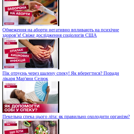
Обмеження на аборти негативно впливають на психічне
здоров’я! Свіже дослідження соціологів США
Пік отруєнь через шалену спеку! Як вберегтися? Поради
лікаря Мар'яни Селюк
Пекельна спека цього літа: як правильно охолодити організм?