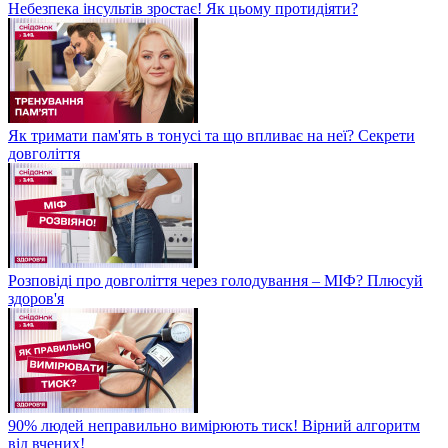
Небезпека інсультів зростає! Як цьому протидіяти?
Як тримати пам'ять в тонусі та що впливає на неї? Секрети
довголіття
Розповіді про довголіття через голодування – МІФ? Плюсуй
здоров'я
90% людей неправильно вимірюють тиск! Вірний алгоритм
від вчених!