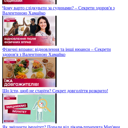
Чому варто слідкувати за судинами? – Секрети здоров'я з
Валентиною Хамайко
Фізичні вправи: відновлення та інші нюанси – Секрети
здоров'я з Валентиною Хамайко
Що їсти, щоб не старіти? Секрет довголіття розкрито!
Як зміцнити імунітет? Поради від лікаря-терапевта Мар'яни