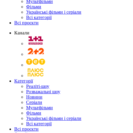
Мультфільми
Фільми
Українські фільми і серіали
Всі категорії
Всі проєкти
Канали
Категорії
Реаліті-шоу
Розважальні шоу
Новини
Серіали
Мультфільми
Фільми
Українські фільми і серіали
Всі категорії
Всі проєкти