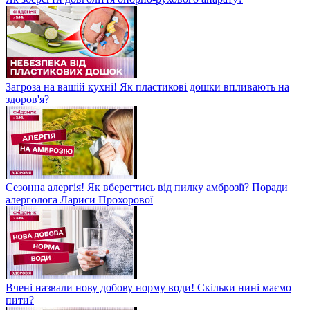
Загроза на вашій кухні! Як пластикові дошки впливають на
здоров'я?
Сезонна алергія! Як вберегтись від пилку амброзії? Поради
алерголога Лариси Прохорової
Вчені назвали нову добову норму води! Скільки нині маємо
пити?