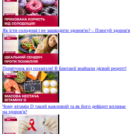
Як їсти солодощі і не зашкодити здоров'ю? – Плюсуй здоров'я
Порятунок від похмілля! В Британії знайшли дієвий рецепт!
Чому вітамін D такий важливий та як його дефіцит впливає
на здоров'я?