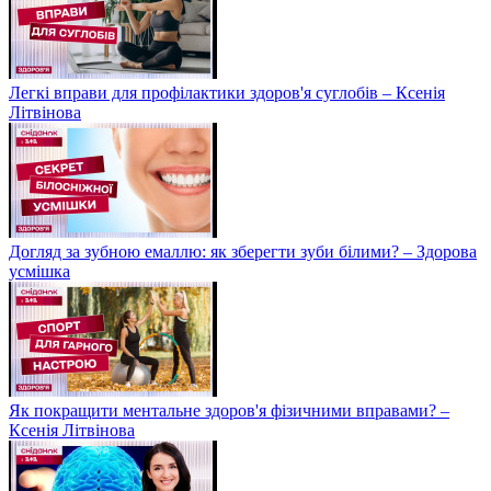
Легкі вправи для профілактики здоров'я суглобів – Ксенія
Літвінова
Догляд за зубною емаллю: як зберегти зуби білими? – Здорова
усмішка
Як покращити ментальне здоров'я фізичними вправами? –
Ксенія Літвінова