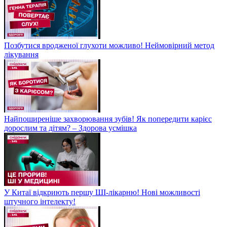
Позбутися вродженої глухоти можливо! Неймовірний метод
лікування
Найпоширеніше захворювання зубів! Як попередити карієс
дорослим та дітям? – Здорова усмішка
У Китаї відкриють першу ШІ-лікарню! Нові можливості
штучного інтелекту!