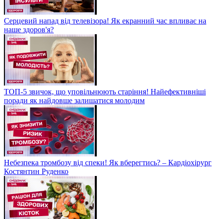
Серцевий напад від телевізора! Як екранний час впливає на
наше здоров'я?
ТОП-5 звичок, що уповільнюють старіння! Найефективніші
поради як найдовше залишатися молодим
Небезпека тромбозу від спеки! Як вберегтись? – Кардіохірург
Костянтин Руденко