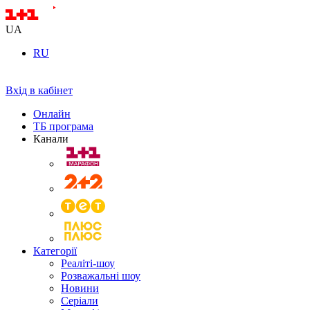
UA
RU
Вхід в кабінет
Онлайн
ТБ програма
Канали
Категорії
Реаліті-шоу
Розважальні шоу
Новини
Серіали