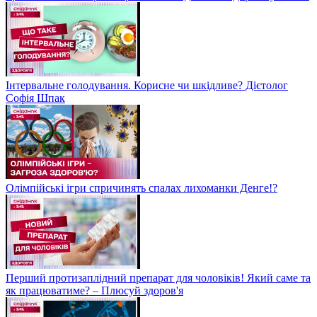
Інтервальне голодування. Корисне чи шкідливе? Дієтолог
Софія Шпак
Олімпійські ігри спричинять спалах лихоманки Денге!?
Перший протизаплідний препарат для чоловіків! Який саме та
як працюватиме? – Плюсуй здоров'я