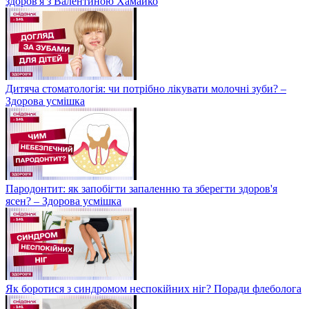
здоров'я з Валентиною Хамайко
Дитяча стоматологія: чи потрібно лікувати молочні зуби? –
Здорова усмішка
Пародонтит: як запобігти запаленню та зберегти здоров'я
ясен? – Здорова усмішка
Як боротися з синдромом неспокійних ніг? Поради флеболога