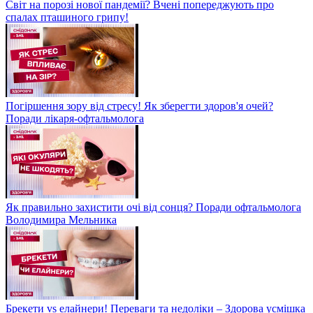
Світ на порозі нової пандемії? Вчені попереджують про
спалах пташиного грипу!
Погіршення зору від стресу! Як зберегти здоров'я очей?
Поради лікаря-офтальмолога
Як правильно захистити очі від сонця? Поради офтальмолога
Володимира Мельника
Брекети vs елайнери! Переваги та недоліки – Здорова усмішка