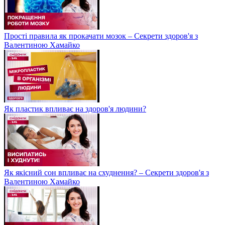
Прості правила як прокачати мозок – Секрети здоров'я з
Валентиною Хамайко
Як пластик впливає на здоров'я людини?
Як якісний сон впливає на схуднення? – Секрети здоров'я з
Валентиною Хамайко