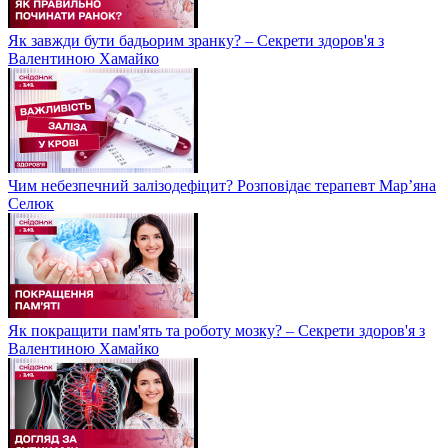
Як завжди бути бадьорим зранку? – Секрети здоров'я з
Валентиною Хамайко
Чим небезпечний залізодефіцит? Розповідає терапевт Мар’яна
Селюк
Як покращити пам'ять та роботу мозку? – Секрети здоров'я з
Валентиною Хамайко