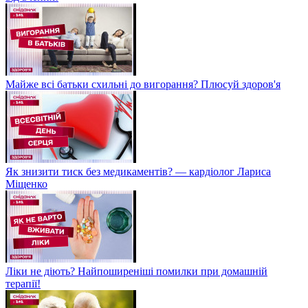
Майже всі батьки схильні до вигорання? Плюсуй здоров'я
Як знизити тиск без медикаментів? — кардіолог Лариса
Міщенко
Ліки не діють? Найпоширеніші помилки при домашній
терапії!