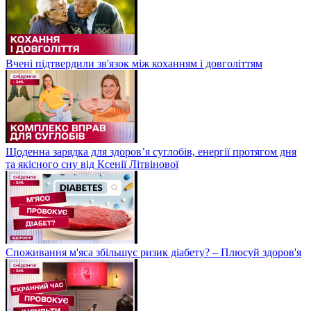
Вчені підтвердили зв'язок між коханням і довголіттям
Щоденна зарядка для здоров’я суглобів, енергії протягом дня
та якісного сну від Ксенії Літвінової
Споживання м'яса збільшує ризик діабету? – Плюсуй здоров'я