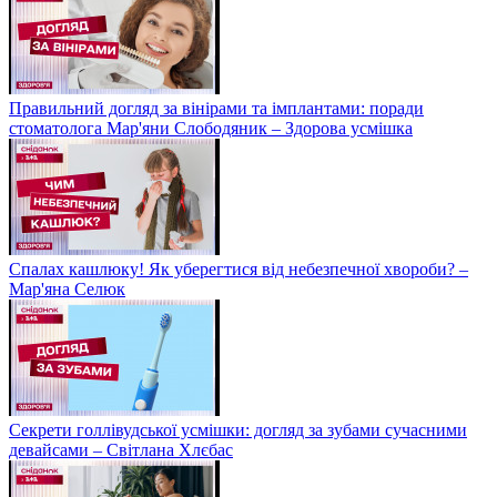
Правильний догляд за вінірами та імплантами: поради
стоматолога Мар'яни Слободяник – Здорова усмішка
Спалах кашлюку! Як уберегтися від небезпечної хвороби? –
Мар'яна Селюк
Секрети голлівудської усмішки: догляд за зубами сучасними
девайсами – Світлана Хлєбас