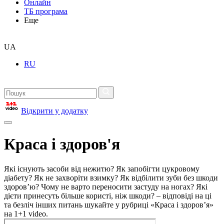
Онлайн
ТБ програма
Еще
UA
RU
Відкрити у додатку
Краса і здоров'я
Які існують засоби від нежитю? Як запобігти цукровому
діабету? Як не захворіти взимку? Як відбілити зуби без шкоди
здоров’ю? Чому не варто переносити застуду на ногах? Які
дієти принесуть більше користі, ніж шкоди? – відповіді на ці
та безліч інших питань шукайте у рубриці «Краса і здоров’я»
на 1+1 video.