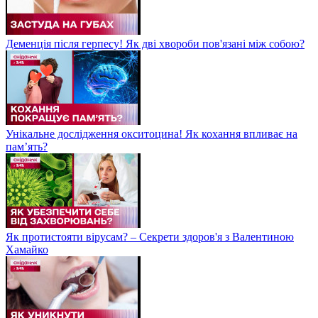
Деменція після герпесу! Як дві хвороби пов'язані між собою?
Унікальне дослідження окситоцина! Як кохання впливає на
пам’ять?
Як протистояти вірусам? – Секрети здоров'я з Валентиною
Хамайко