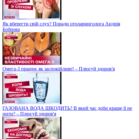
Як вберегти свій слух? Поради отоларинголога Андрія
Боброва
Омега-3 працює як заспокійливе! – Плюсуй здоров'я
ГАЗОВАНА ВОДА ШКОДИТЬ? В який час доби краще її не
пити? – Плюсуй здоров'я