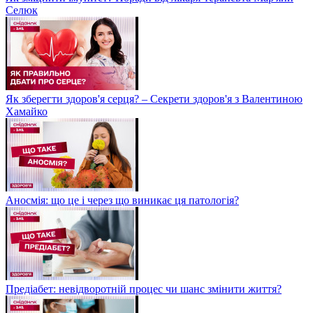
Селюк
Як зберегти здоров'я серця? – Секрети здоров'я з Валентиною
Хамайко
Аносмія: що це і через що виникає ця патологія?
Предіабет: невідворотній процес чи шанс змінити життя?