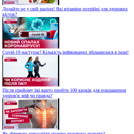
Додайте це у свій раціон! Які вітаміни потрібні для здорових
кісток?
Covid-19 наступає! Кількість інфікованих збільшилася в рази!
Після прийому їжі варто пройти 100 кроків для покращення
здоров'я: міф чи правда?
Як зберегти довголіття опорно-рухового апарату?