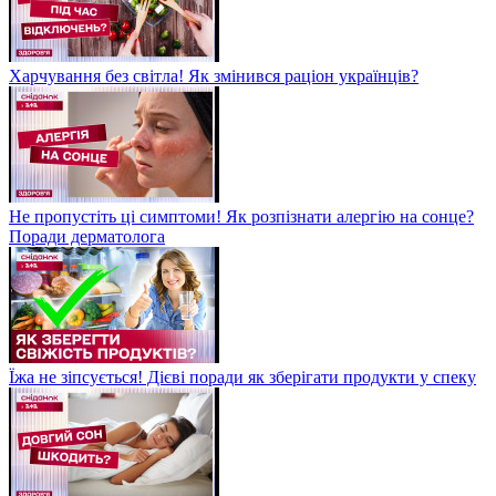
Харчування без світла! Як змінився раціон українців?
Не пропустіть ці симптоми! Як розпізнати алергію на сонце?
Поради дерматолога
Їжа не зіпсується! Дієві поради як зберігати продукти у спеку