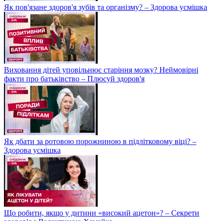
Як пов'язане здоров'я зубів та організму? – Здорова усмішка
Виховання дітей уповільнює старіння мозку? Неймовірні
факти про батьківство – Плюсуй здоров'я
Як дбати за ротовою порожниною в підлітковому віці? –
Здорова усмішка
Що робити, якщо у дитини «високий ацетон»? – Секрети