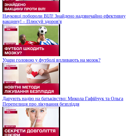
Науковці побороли ВІЛ! Знайдено надзвичайно ефективну
вакцину! – Плюсуй здоров'я
Удари головою у футболі впливають на мозок?
Дарують надію на батьківство: Микола Гафійчук та Ольга
Перепелиця про лікування безпліддя