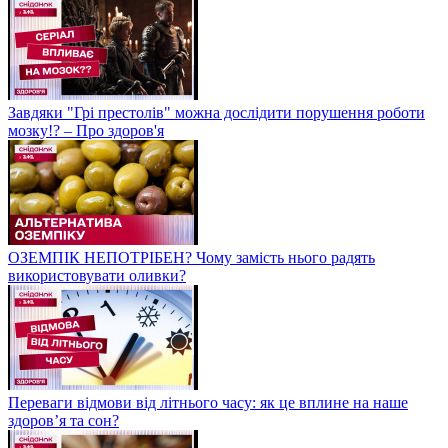
Завдяки "Грі престолів" можна дослідити порушення роботи
мозку!? – Про здоров'я
ОЗЕМПІК НЕПОТРІБЕН? Чому замість нього радять
використовувати оливки?
Переваги відмови від літнього часу: як це вплине на наше
здоров’я та сон?