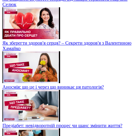
Селюк
Як зберегти здоров'я серця? – Секрети здоров'я з Валентиною
Хамайко
Аносмія: що це і через що виникає ця патологія?
Предіабет: невідворотній процес чи шанс змінити життя?