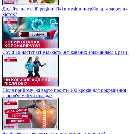
Додайте це у свій раціон! Які вітаміни потрібні для здорових
кісток?
Covid-19 наступає! Кількість інфікованих збільшилася в рази!
Після прийому їжі варто пройти 100 кроків для покращення
здоров'я: міф чи правда?
Як зберегти довголіття опорно-рухового апарату?