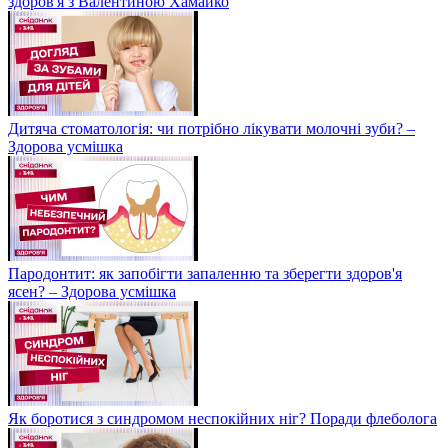
здоров'я з Валентиною Хамайко
Дитяча стоматологія: чи потрібно лікувати молочні зуби? –
Здорова усмішка
Пародонтит: як запобігти запаленню та зберегти здоров'я
ясен? – Здорова усмішка
Як боротися з синдромом неспокійних ніг? Поради флеболога