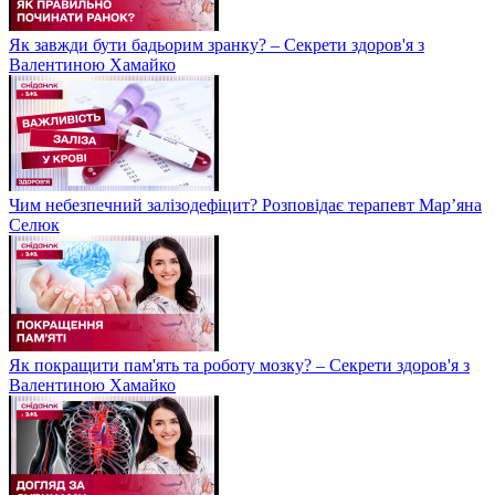
Як завжди бути бадьорим зранку? – Секрети здоров'я з
Валентиною Хамайко
Чим небезпечний залізодефіцит? Розповідає терапевт Мар’яна
Селюк
Як покращити пам'ять та роботу мозку? – Секрети здоров'я з
Валентиною Хамайко