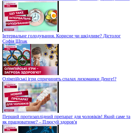
Інтервальне голодування. Корисне чи шкідливе? Дієтолог
Софія Шпак
Олімпійські ігри спричинять спалах лихоманки Денге!?
Перший протизаплідний препарат для чоловіків! Який саме та
як працюватиме? – Плюсуй здоров'я