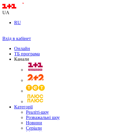
UA
RU
Вхід в кабінет
Онлайн
ТБ програма
Канали
Категорії
Реаліті-шоу
Розважальні шоу
Новини
Серіали