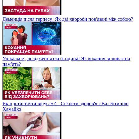
Деменція після герпесу! Як дві хвороби пов'язані між собою?
Унікальне дослідження окситоцина! Як кохання впливає на
пам’ять?
Як протистояти вірусам? – Секрети здоров'я з Валентиною
Хамайко