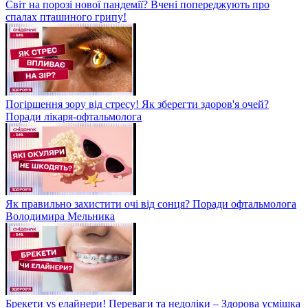
Світ на порозі нової пандемії? Вчені попереджують про
спалах пташиного грипу!
Погіршення зору від стресу! Як зберегти здоров'я очей?
Поради лікаря-офтальмолога
Як правильно захистити очі від сонця? Поради офтальмолога
Володимира Мельника
Брекети vs елайнери! Переваги та недоліки – Здорова усмішка