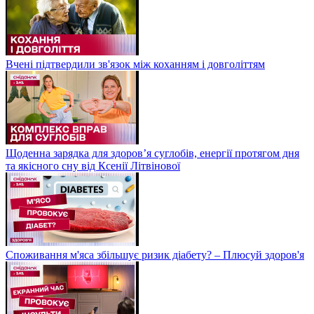
Вчені підтвердили зв'язок між коханням і довголіттям
Щоденна зарядка для здоров’я суглобів, енергії протягом дня
та якісного сну від Ксенії Літвінової
Споживання м'яса збільшує ризик діабету? – Плюсуй здоров'я