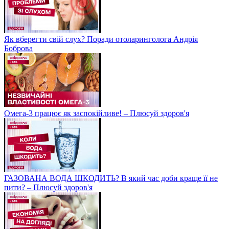
Як вберегти свій слух? Поради отоларинголога Андрія
Боброва
Омега-3 працює як заспокійливе! – Плюсуй здоров'я
ГАЗОВАНА ВОДА ШКОДИТЬ? В який час доби краще її не
пити? – Плюсуй здоров'я