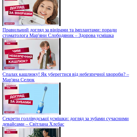
Правильний догляд за вінірами та імплантами: поради
стоматолога Мар'яни Слободяник – Здорова усмішка
Спалах кашлюку! Як уберегтися від небезпечної хвороби? –
Мар'яна Селюк
Секрети голлівудської усмішки: догляд за зубами сучасними
девайсами – Світлана Хлєбас