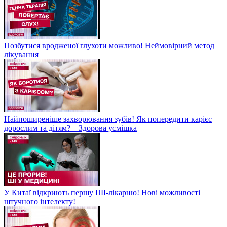
Позбутися вродженої глухоти можливо! Неймовірний метод
лікування
Найпоширеніше захворювання зубів! Як попередити карієс
дорослим та дітям? – Здорова усмішка
У Китаї відкриють першу ШІ-лікарню! Нові можливості
штучного інтелекту!