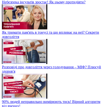
Небезпека інсультів зростає! Як цьому протидіяти?
Як тримати пам'ять в тонусі та що впливає на неї? Секрети
довголіття
Розповіді про довголіття через голодування – МІФ? Плюсуй
здоров'я
90% людей неправильно вимірюють тиск! Вірний алгоритм
від вчених!