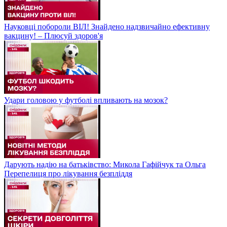
Науковці побороли ВІЛ! Знайдено надзвичайно ефективну
вакцину! – Плюсуй здоров'я
Удари головою у футболі впливають на мозок?
Дарують надію на батьківство: Микола Гафійчук та Ольга
Перепелиця про лікування безпліддя