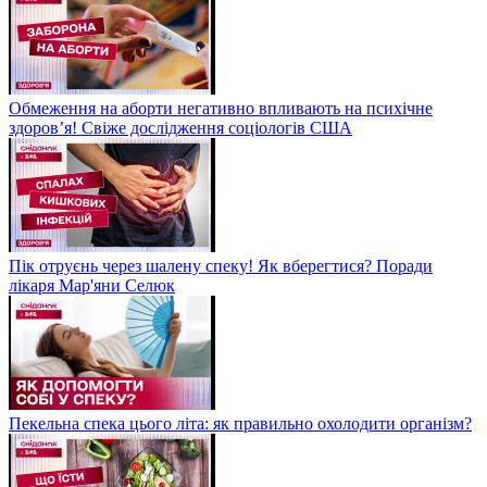
Обмеження на аборти негативно впливають на психічне
здоров’я! Свіже дослідження соціологів США
Пік отруєнь через шалену спеку! Як вберегтися? Поради
лікаря Мар'яни Селюк
Пекельна спека цього літа: як правильно охолодити організм?