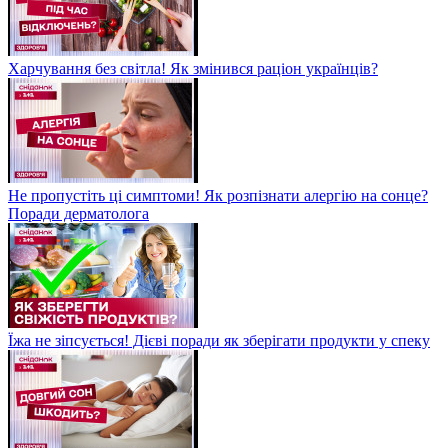
Харчування без світла! Як змінився раціон українців?
Не пропустіть ці симптоми! Як розпізнати алергію на сонце?
Поради дерматолога
Їжа не зіпсується! Дієві поради як зберігати продукти у спеку