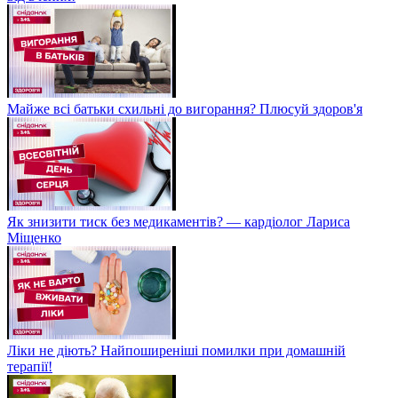
Майже всі батьки схильні до вигорання? Плюсуй здоров'я
Як знизити тиск без медикаментів? — кардіолог Лариса
Міщенко
Ліки не діють? Найпоширеніші помилки при домашній
терапії!