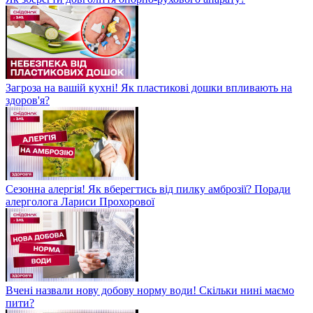
Загроза на вашій кухні! Як пластикові дошки впливають на
здоров'я?
Сезонна алергія! Як вберегтись від пилку амброзії? Поради
алерголога Лариси Прохорової
Вчені назвали нову добову норму води! Скільки нині маємо
пити?