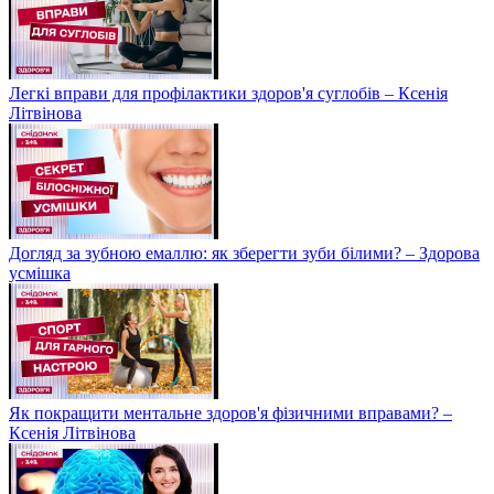
Легкі вправи для профілактики здоров'я суглобів – Ксенія
Літвінова
Догляд за зубною емаллю: як зберегти зуби білими? – Здорова
усмішка
Як покращити ментальне здоров'я фізичними вправами? –
Ксенія Літвінова