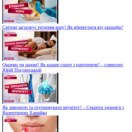
Світові загрожує епідемія кору! Як вберегтися від хвороби?
Окремо чи разом? Як краще спати з партнером? – сомнолог
Юрій Погорецький
Як зміцнити та підтримувати імунітет? – Секрети здоров'я з
Валентиною Хамайко