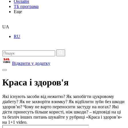
Онлайн
ТБ програма
Еще
UA
RU
Відкрити у додатку
Краса і здоров'я
Які існують засоби від нежитю? Як запобігти цукровому
діабету? Як не захворіти взимку? Як відбілити зуби без шкоди
здоров’ю? Чому не варто переносити застуду на ногах? Які
дієти принесуть більше користі, ніж шкоди? – відповіді на ці
та безліч інших питань шукайте у рубриці «Краса і здоров’я»
на 1+1 video.