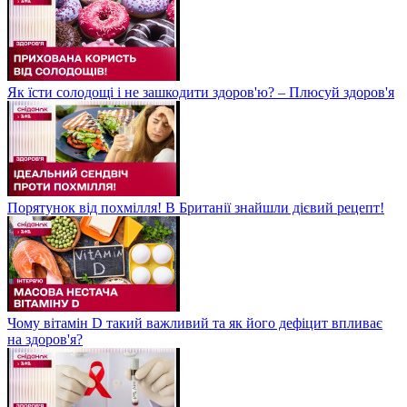
Як їсти солодощі і не зашкодити здоров'ю? – Плюсуй здоров'я
Порятунок від похмілля! В Британії знайшли дієвий рецепт!
Чому вітамін D такий важливий та як його дефіцит впливає
на здоров'я?