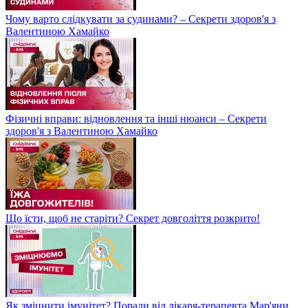
Чому варто слідкувати за судинами? – Секрети здоров'я з
Валентиною Хамайко
Фізичні вправи: відновлення та інші нюанси – Секрети
здоров'я з Валентиною Хамайко
Що їсти, щоб не старіти? Секрет довголіття розкрито!
Як зміцнити імунітет? Поради від лікаря-терапевта Мар'яни