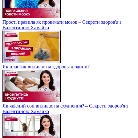
Прості правила як прокачати мозок – Секрети здоров'я з
Валентиною Хамайко
Як пластик впливає на здоров'я людини?
Як якісний сон впливає на схуднення? – Секрети здоров'я з
Валентиною Хамайко