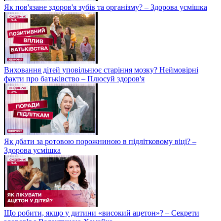
Як пов'язане здоров'я зубів та організму? – Здорова усмішка
Виховання дітей уповільнює старіння мозку? Неймовірні
факти про батьківство – Плюсуй здоров'я
Як дбати за ротовою порожниною в підлітковому віці? –
Здорова усмішка
Що робити, якщо у дитини «високий ацетон»? – Секрети