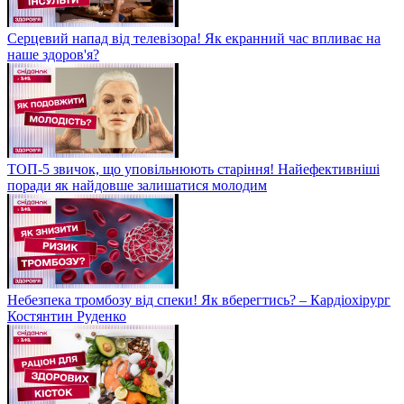
Серцевий напад від телевізора! Як екранний час впливає на
наше здоров'я?
ТОП-5 звичок, що уповільнюють старіння! Найефективніші
поради як найдовше залишатися молодим
Небезпека тромбозу від спеки! Як вберегтись? – Кардіохірург
Костянтин Руденко