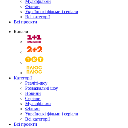
Мультфільми
Фільми
Українські фільми і серіали
Всі категорії
Всі проєкти
Канали
Категорії
Реаліті-шоу
Розважальні шоу
Новини
Серіали
Мультфільми
Фільми
Українські фільми і серіали
Всі категорії
Всі проєкти