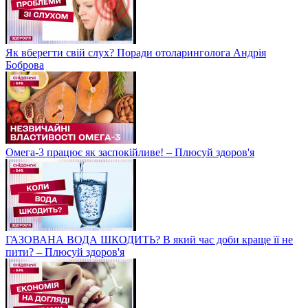
Як вберегти свій слух? Поради отоларинголога Андрія
Боброва
Омега-3 працює як заспокійливе! – Плюсуй здоров'я
ГАЗОВАНА ВОДА ШКОДИТЬ? В який час доби краще її не
пити? – Плюсуй здоров'я