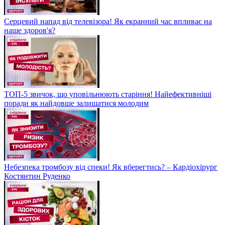
Серцевий напад від телевізора! Як екранний час впливає на
наше здоров'я?
ТОП-5 звичок, що уповільнюють старіння! Найефективніші
поради як найдовше залишатися молодим
Небезпека тромбозу від спеки! Як вберегтись? – Кардіохірург
Костянтин Руденко