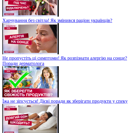
Харчування без світла! Як змінився раціон українців?
Не пропустіть ці симптоми! Як розпізнати алергію на сонце?
Поради дерматолога
Їжа не зіпсується! Дієві поради як зберігати продукти у спеку