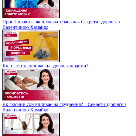
Прості правила як прокачати мозок – Секрети здоров'я з
Валентиною Хамайко
Як пластик впливає на здоров'я людини?
Як якісний сон впливає на схуднення? – Секрети здоров'я з
Валентиною Хамайко