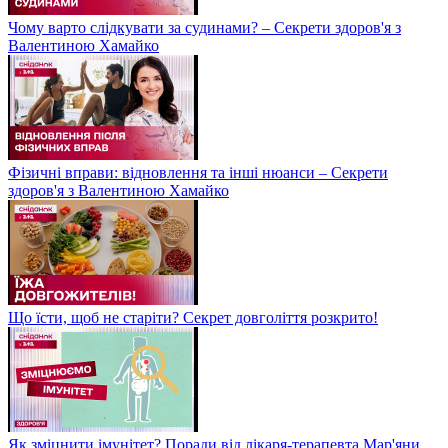
Чому варто слідкувати за судинами? – Секрети здоров'я з
Валентиною Хамайко
Фізичні вправи: відновлення та інші нюанси – Секрети
здоров'я з Валентиною Хамайко
Що їсти, щоб не старіти? Секрет довголіття розкрито!
Як зміцнити імунітет? Поради від лікаря-терапевта Мар'яни