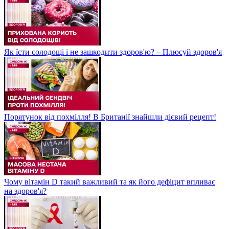
Як їсти солодощі і не зашкодити здоров'ю? – Плюсуй здоров'я
Порятунок від похмілля! В Британії знайшли дієвий рецепт!
Чому вітамін D такий важливий та як його дефіцит впливає
на здоров'я?