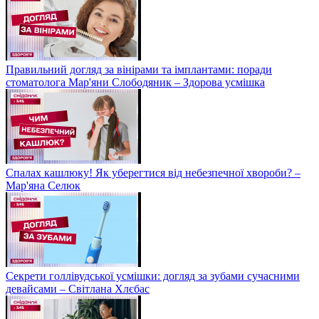
Правильний догляд за вінірами та імплантами: поради
стоматолога Мар'яни Слободяник – Здорова усмішка
Спалах кашлюку! Як уберегтися від небезпечної хвороби? –
Мар'яна Селюк
Секрети голлівудської усмішки: догляд за зубами сучасними
девайсами – Світлана Хлєбас