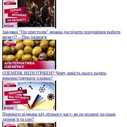
Завдяки "Грі престолів" можна дослідити порушення роботи
мозку!? – Про здоров'я
ОЗЕМПІК НЕПОТРІБЕН? Чому замість нього радять
використовувати оливки?
Переваги відмови від літнього часу: як це вплине на наше
здоров’я та сон?