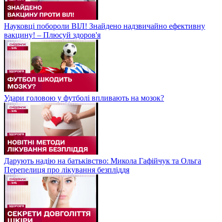
Науковці побороли ВІЛ! Знайдено надзвичайно ефективну
вакцину! – Плюсуй здоров'я
Удари головою у футболі впливають на мозок?
Дарують надію на батьківство: Микола Гафійчук та Ольга
Перепелиця про лікування безпліддя