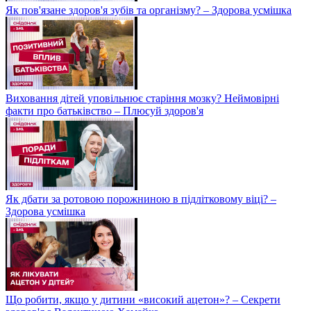
Як пов'язане здоров'я зубів та організму? – Здорова усмішка
Виховання дітей уповільнює старіння мозку? Неймовірні
факти про батьківство – Плюсуй здоров'я
Як дбати за ротовою порожниною в підлітковому віці? –
Здорова усмішка
Що робити, якщо у дитини «високий ацетон»? – Секрети