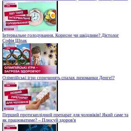
Інтервальне голодування. Корисне чи шкідливе? Дієтолог
Софія Шпак
Олімпійські ігри спричинять спалах лихоманки Денге!?
Перший протизаплідний препарат для чоловіків! Який саме та
як працюватиме? – Плюсуй здоров'я