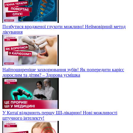
Позбутися вродженої глухоти можливо! Неймовірний метод
лікування
Найпоширеніше захворювання зубів! Як попередити карієс
дорослим та дітям? – Здорова усмішка
У Китаї відкриють першу ШІ-лікарню! Нові можливості
штучного інтелекту!