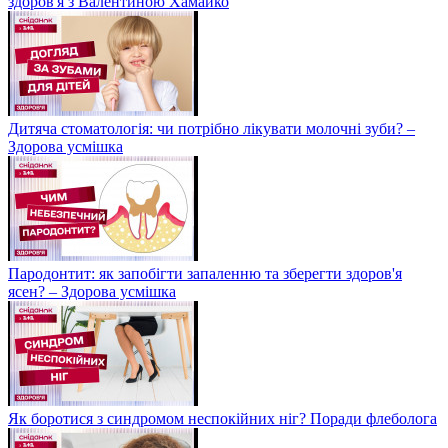
здоров'я з Валентиною Хамайко
Дитяча стоматологія: чи потрібно лікувати молочні зуби? –
Здорова усмішка
Пародонтит: як запобігти запаленню та зберегти здоров'я
ясен? – Здорова усмішка
Як боротися з синдромом неспокійних ніг? Поради флеболога