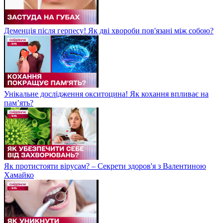
Деменція після герпесу! Як дві хвороби пов'язані між собою?
Унікальне дослідження окситоцина! Як кохання впливає на
пам’ять?
Як протистояти вірусам? – Секрети здоров'я з Валентиною
Хамайко