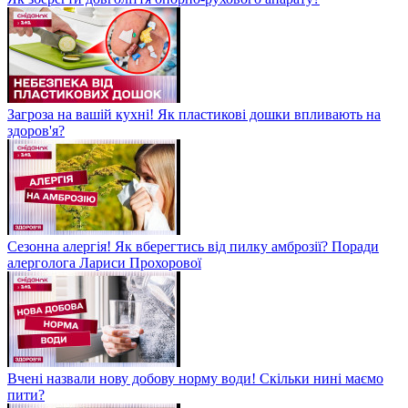
Загроза на вашій кухні! Як пластикові дошки впливають на
здоров'я?
Сезонна алергія! Як вберегтись від пилку амброзії? Поради
алерголога Лариси Прохорової
Вчені назвали нову добову норму води! Скільки нині маємо
пити?