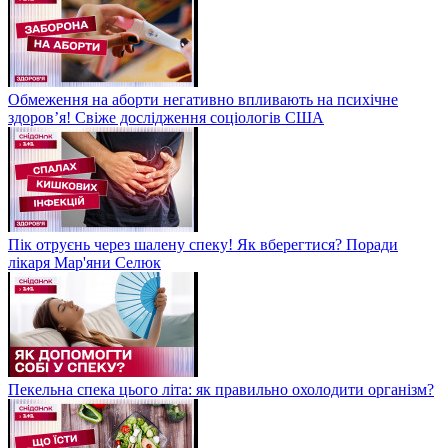
Обмеження на аборти негативно впливають на психічне
здоров’я! Свіже дослідження соціологів США
Пік отруєнь через шалену спеку! Як вберегтися? Поради
лікаря Мар'яни Селюк
Пекельна спека цього літа: як правильно охолодити організм?