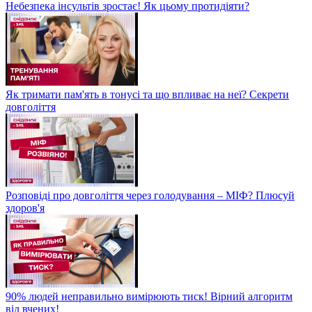
Небезпека інсультів зростає! Як цьому протидіяти?
Як тримати пам'ять в тонусі та що впливає на неї? Секрети
довголіття
Розповіді про довголіття через голодування – МІФ? Плюсуй
здоров'я
90% людей неправильно вимірюють тиск! Вірний алгоритм
від вчених!