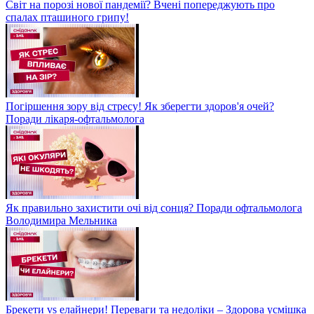
Світ на порозі нової пандемії? Вчені попереджують про
спалах пташиного грипу!
Погіршення зору від стресу! Як зберегти здоров'я очей?
Поради лікаря-офтальмолога
Як правильно захистити очі від сонця? Поради офтальмолога
Володимира Мельника
Брекети vs елайнери! Переваги та недоліки – Здорова усмішка