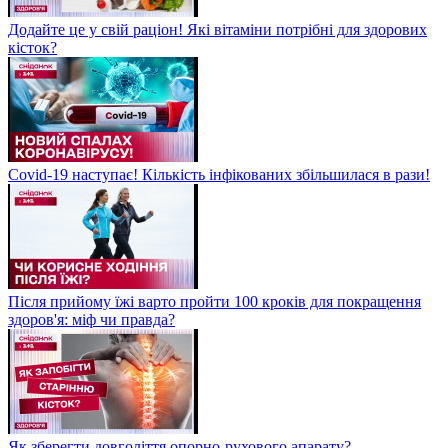
Додайте це у свій раціон! Які вітаміни потрібні для здорових
кісток?
Covid-19 наступає! Кількість інфікованих збільшилася в рази!
Після прийому їжі варто пройти 100 кроків для покращення
здоров'я: міф чи правда?
Як зберегти довголіття опорно-рухового апарату?