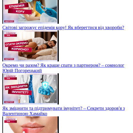
Світові загрожує епідемія кору! Як вберегтися від хвороби?
Окремо чи разом? Як краще спати з партнером? – сомнолог
Юрій Погорецький
Як зміцнити та підтримувати імунітет? – Секрети здоров'я з
Валентиною Хамайко