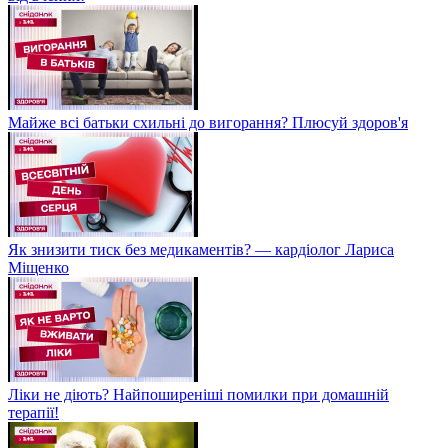
Майже всі батьки схильні до вигорання? Плюсуй здоров'я
Як знизити тиск без медикаментів? — кардіолог Лариса
Міщенко
Ліки не діють? Найпоширеніші помилки при домашній
терапії!