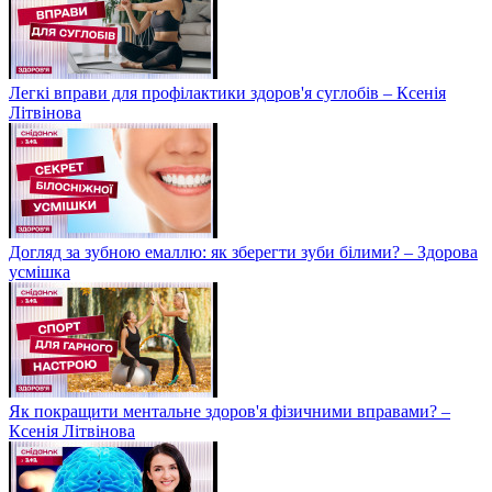
Легкі вправи для профілактики здоров'я суглобів – Ксенія
Літвінова
Догляд за зубною емаллю: як зберегти зуби білими? – Здорова
усмішка
Як покращити ментальне здоров'я фізичними вправами? –
Ксенія Літвінова