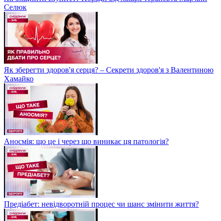
Селюк
Як зберегти здоров'я серця? – Секрети здоров'я з Валентиною
Хамайко
Аносмія: що це і через що виникає ця патологія?
Предіабет: невідворотній процес чи шанс змінити життя?