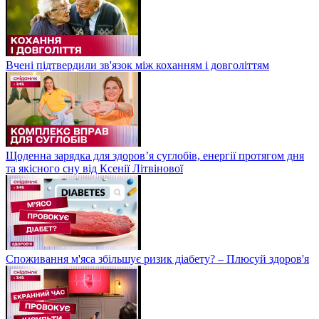
Вчені підтвердили зв'язок між коханням і довголіттям
Щоденна зарядка для здоров’я суглобів, енергії протягом дня
та якісного сну від Ксенії Літвінової
Споживання м'яса збільшує ризик діабету? – Плюсуй здоров'я