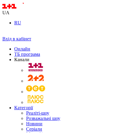
UA
RU
Вхід в кабінет
Онлайн
ТБ програма
Канали
Категорії
Реаліті-шоу
Розважальні шоу
Новини
Серіали