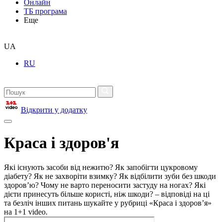
Онлайн
ТБ програма
Еще
UA
RU
Відкрити у додатку
Краса і здоров'я
Які існують засоби від нежитю? Як запобігти цукровому
діабету? Як не захворіти взимку? Як відбілити зуби без шкоди
здоров’ю? Чому не варто переносити застуду на ногах? Які
дієти принесуть більше користі, ніж шкоди? – відповіді на ці
та безліч інших питань шукайте у рубриці «Краса і здоров’я»
на 1+1 video.