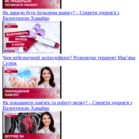
Як завжди бути бадьорим зранку? – Секрети здоров'я з
Валентиною Хамайко
Чим небезпечний залізодефіцит? Розповідає терапевт Мар’яна
Селюк
Як покращити пам'ять та роботу мозку? – Секрети здоров'я з
Валентиною Хамайко