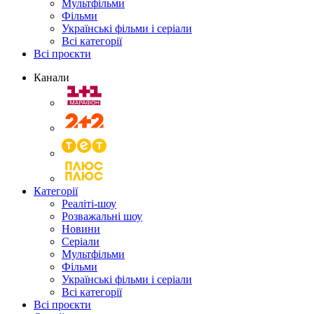
Мультфільми
Фільми
Українські фільми і серіали
Всі категорії
Всі проєкти
Канали
Категорії
Реаліті-шоу
Розважальні шоу
Новини
Серіали
Мультфільми
Фільми
Українські фільми і серіали
Всі категорії
Всі проєкти