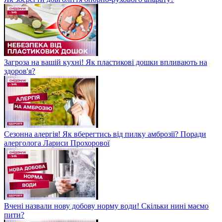
Загроза на вашій кухні! Як пластикові дошки впливають на
здоров'я?
Сезонна алергія! Як вберегтись від пилку амброзії? Поради
алерголога Лариси Прохорової
Вчені назвали нову добову норму води! Скільки нині маємо
пити?