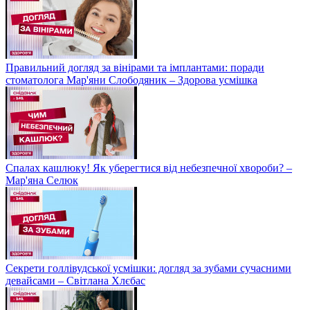
Правильний догляд за вінірами та імплантами: поради
стоматолога Мар'яни Слободяник – Здорова усмішка
Спалах кашлюку! Як уберегтися від небезпечної хвороби? –
Мар'яна Селюк
Секрети голлівудської усмішки: догляд за зубами сучасними
девайсами – Світлана Хлєбас