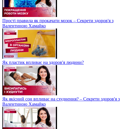
Прості правила як прокачати мозок – Секрети здоров'я з
Валентиною Хамайко
Як пластик впливає на здоров'я людини?
Як якісний сон впливає на схуднення? – Секрети здоров'я з
Валентиною Хамайко