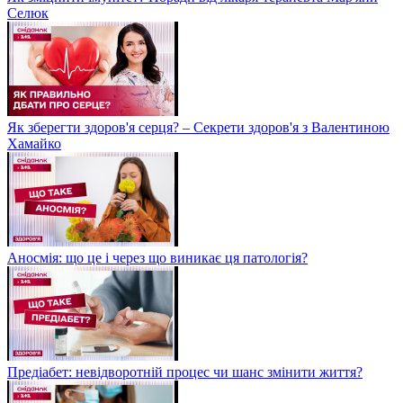
Селюк
Як зберегти здоров'я серця? – Секрети здоров'я з Валентиною
Хамайко
Аносмія: що це і через що виникає ця патологія?
Предіабет: невідворотній процес чи шанс змінити життя?