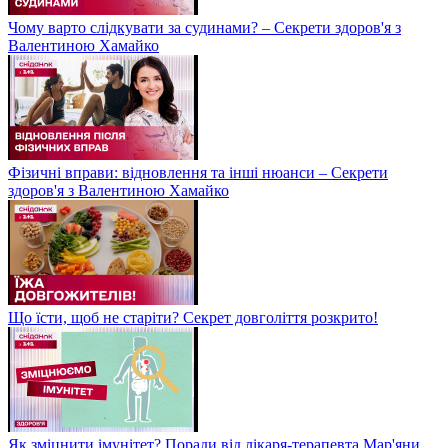
Чому варто слідкувати за судинами? – Секрети здоров'я з
Валентиною Хамайко
Фізичні вправи: відновлення та інші нюанси – Секрети
здоров'я з Валентиною Хамайко
Що їсти, щоб не старіти? Секрет довголіття розкрито!
Як зміцнити імунітет? Поради від лікаря-терапевта Мар'яни