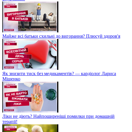
Майже всі батьки схильні до вигорання? Плюсуй здоров'я
Як знизити тиск без медикаментів? — кардіолог Лариса
Міщенко
Ліки не діють? Найпоширеніші помилки при домашній
терапії!