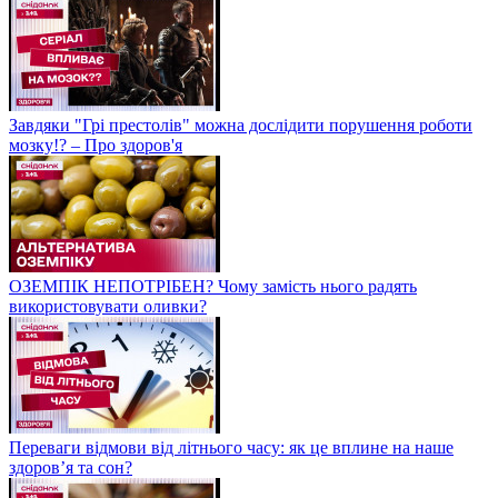
Завдяки "Грі престолів" можна дослідити порушення роботи
мозку!? – Про здоров'я
ОЗЕМПІК НЕПОТРІБЕН? Чому замість нього радять
використовувати оливки?
Переваги відмови від літнього часу: як це вплине на наше
здоров’я та сон?