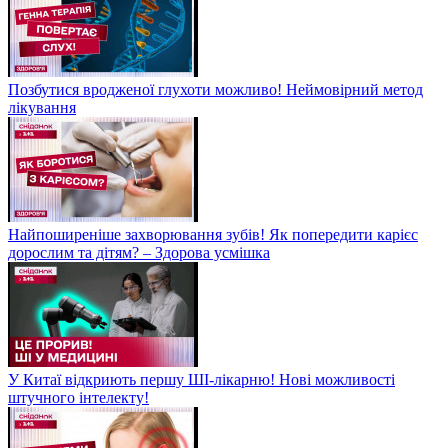
Позбутися вродженої глухоти можливо! Неймовірний метод
лікування
Найпоширеніше захворювання зубів! Як попередити карієс
дорослим та дітям? – Здорова усмішка
У Китаї відкриють першу ШІ-лікарню! Нові можливості
штучного інтелекту!