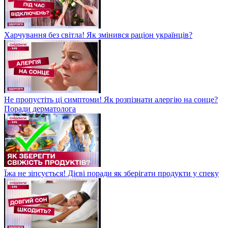
Харчування без світла! Як змінився раціон українців?
Не пропустіть ці симптоми! Як розпізнати алергію на сонце?
Поради дерматолога
Їжа не зіпсується! Дієві поради як зберігати продукти у спеку