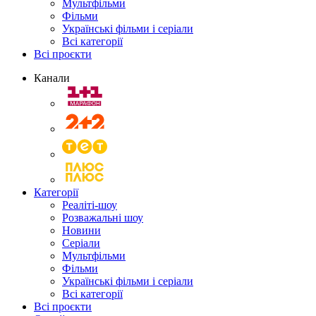
Мультфільми
Фільми
Українські фільми і серіали
Всі категорії
Всі проєкти
Канали
Категорії
Реаліті-шоу
Розважальні шоу
Новини
Серіали
Мультфільми
Фільми
Українські фільми і серіали
Всі категорії
Всі проєкти