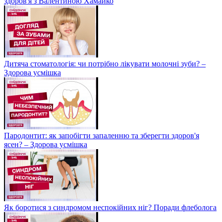
здоров'я з Валентиною Хамайко
Дитяча стоматологія: чи потрібно лікувати молочні зуби? –
Здорова усмішка
Пародонтит: як запобігти запаленню та зберегти здоров'я
ясен? – Здорова усмішка
Як боротися з синдромом неспокійних ніг? Поради флеболога