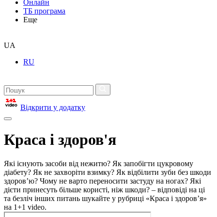
Онлайн
ТБ програма
Еще
UA
RU
Відкрити у додатку
Краса і здоров'я
Які існують засоби від нежитю? Як запобігти цукровому
діабету? Як не захворіти взимку? Як відбілити зуби без шкоди
здоров’ю? Чому не варто переносити застуду на ногах? Які
дієти принесуть більше користі, ніж шкоди? – відповіді на ці
та безліч інших питань шукайте у рубриці «Краса і здоров’я»
на 1+1 video.