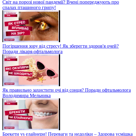
Світ на порозі нової пандемії? Вчені попереджують про
спалах пташиного грипу!
Погіршення зору від стресу! Як зберегти здоров'я очей?
Поради лікаря-офтальмолога
Як правильно захистити очі від сонця? Поради офтальмолога
Володимира Мельника
Брекети vs елайнери! Переваги та недоліки – Здорова усмішка