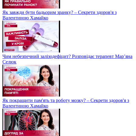
Як завжди бути бадьорим зранку? – Секрети здоров'я з
Валентиною Хамайко
Чим небезпечний залізодефіцит? Розповідає терапевт Мар’яна
Селюк
Як покращити пам'ять та роботу мозку? – Секрети здоров'я з
Валентиною Хамайко