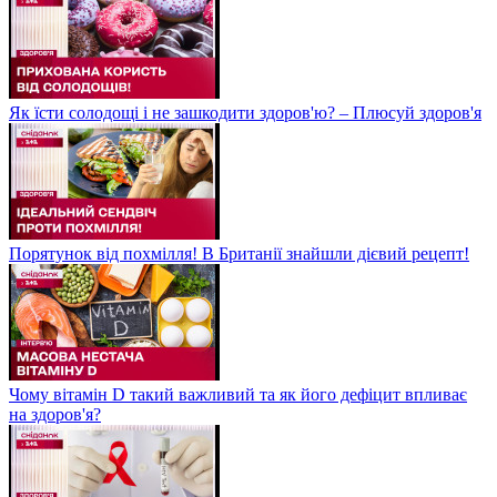
Як їсти солодощі і не зашкодити здоров'ю? – Плюсуй здоров'я
Порятунок від похмілля! В Британії знайшли дієвий рецепт!
Чому вітамін D такий важливий та як його дефіцит впливає
на здоров'я?