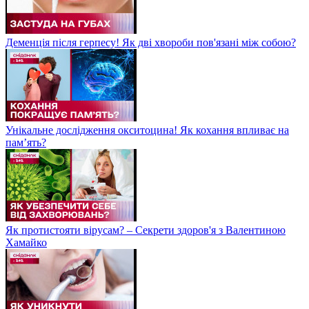
Деменція після герпесу! Як дві хвороби пов'язані між собою?
Унікальне дослідження окситоцина! Як кохання впливає на
пам’ять?
Як протистояти вірусам? – Секрети здоров'я з Валентиною
Хамайко