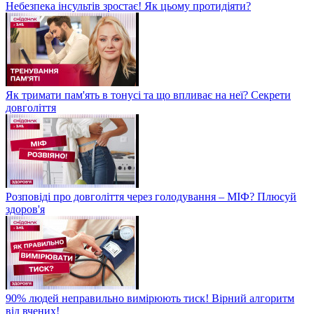
Небезпека інсультів зростає! Як цьому протидіяти?
Як тримати пам'ять в тонусі та що впливає на неї? Секрети
довголіття
Розповіді про довголіття через голодування – МІФ? Плюсуй
здоров'я
90% людей неправильно вимірюють тиск! Вірний алгоритм
від вчених!