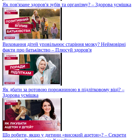
Як пов'язане здоров'я зубів та організму? – Здорова усмішка
Виховання дітей уповільнює старіння мозку? Неймовірні
факти про батьківство – Плюсуй здоров'я
Як дбати за ротовою порожниною в підлітковому віці? –
Здорова усмішка
Що робити, якщо у дитини «високий ацетон»? – Секрети