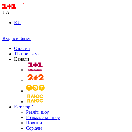
UA
RU
Вхід в кабінет
Онлайн
ТБ програма
Канали
Категорії
Реаліті-шоу
Розважальні шоу
Новини
Серіали