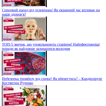
Серцевий напад від телевізора! Як екранний час впливає на
наше здоров'я?
ТОП-5 звичок, що уповільнюють старіння! Найефективніші
поради як найдовше залишатися молодим
Небезпека тромбозу від спеки! Як вберегтись? – Кардіохірург
Костянтин Руденко