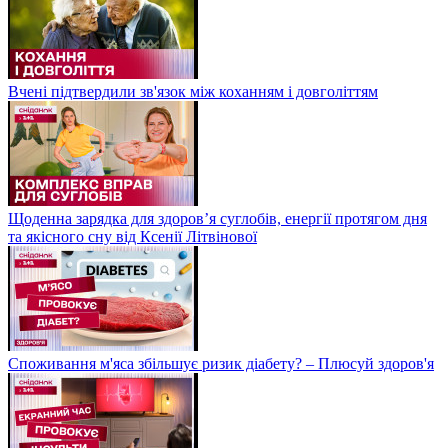
Вчені підтвердили зв'язок між коханням і довголіттям
Щоденна зарядка для здоров’я суглобів, енергії протягом дня
та якісного сну від Ксенії Літвінової
Споживання м'яса збільшує ризик діабету? – Плюсуй здоров'я