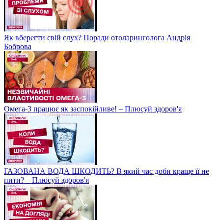
Як вберегти свій слух? Поради отоларинголога Андрія
Боброва
Омега-3 працює як заспокійливе! – Плюсуй здоров'я
ГАЗОВАНА ВОДА ШКОДИТЬ? В який час доби краще її не
пити? – Плюсуй здоров'я