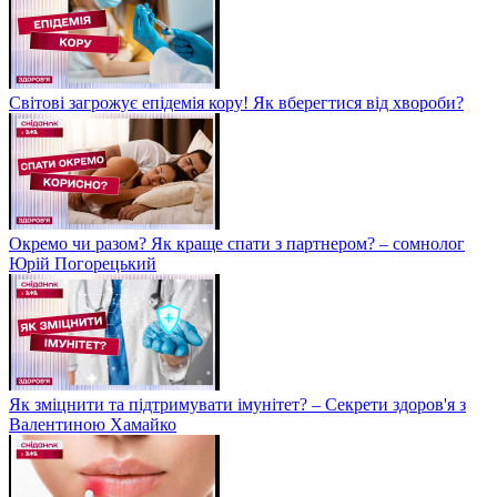
Світові загрожує епідемія кору! Як вберегтися від хвороби?
Окремо чи разом? Як краще спати з партнером? – сомнолог
Юрій Погорецький
Як зміцнити та підтримувати імунітет? – Секрети здоров'я з
Валентиною Хамайко