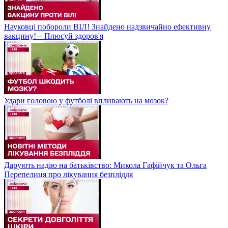
Науковці побороли ВІЛ! Знайдено надзвичайно ефективну
вакцину! – Плюсуй здоров'я
Удари головою у футболі впливають на мозок?
Дарують надію на батьківство: Микола Гафійчук та Ольга
Перепелиця про лікування безпліддя