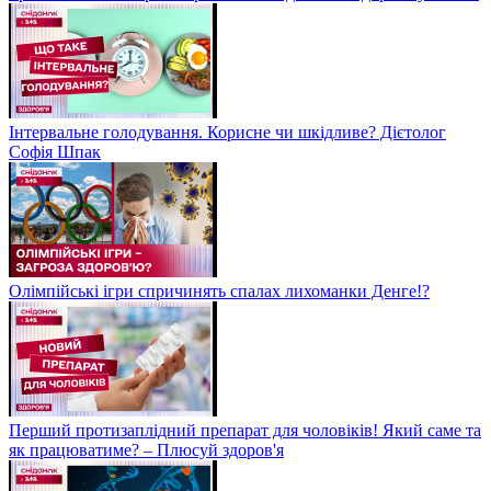
Інтервальне голодування. Корисне чи шкідливе? Дієтолог
Софія Шпак
Олімпійські ігри спричинять спалах лихоманки Денге!?
Перший протизаплідний препарат для чоловіків! Який саме та
як працюватиме? – Плюсуй здоров'я