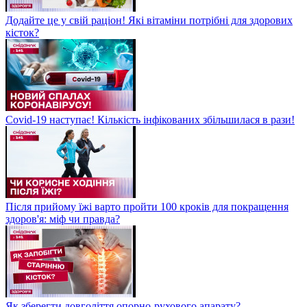
Додайте це у свій раціон! Які вітаміни потрібні для здорових
кісток?
Covid-19 наступає! Кількість інфікованих збільшилася в рази!
Після прийому їжі варто пройти 100 кроків для покращення
здоров'я: міф чи правда?
Як зберегти довголіття опорно-рухового апарату?