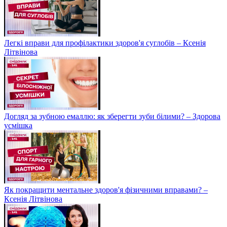
Легкі вправи для профілактики здоров'я суглобів – Ксенія
Літвінова
Догляд за зубною емаллю: як зберегти зуби білими? – Здорова
усмішка
Як покращити ментальне здоров'я фізичними вправами? –
Ксенія Літвінова