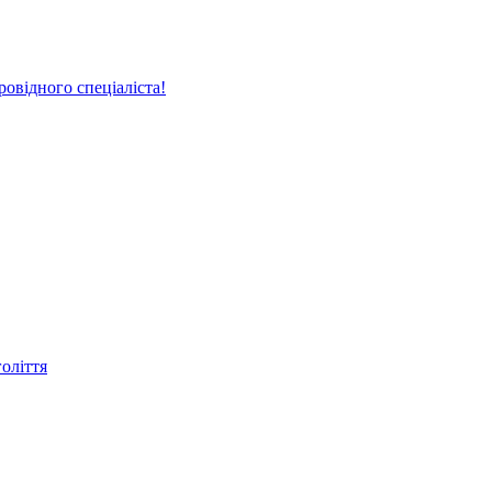
овідного спеціаліста!
голіття