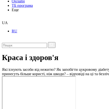
Онлайн
ТБ програма
Еще
UA
RU
Краса і здоров'я
Які існують засоби від нежитю? Як запобігти цукровому діабету
принесуть більше користі, ніж шкоди? – відповіді на ці та безлі