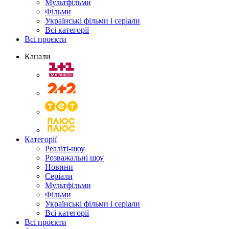
Мультфільми
Фільми
Українські фільми і серіали
Всі категорії
Всі проєкти
Канали
Категорії
Реаліті-шоу
Розважальні шоу
Новини
Серіали
Мультфільми
Фільми
Українські фільми і серіали
Всі категорії
Всі проєкти