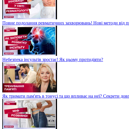
Повне подолання ревматичних захворювань! Нові методи від пр
Небезпека інсультів зростає! Як цьому протидіяти?
Як тримати пам'ять в тонусі та що впливає на неї? Секрети дов