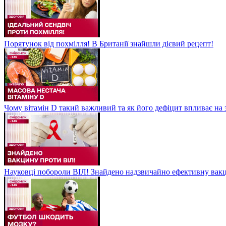
Порятунок від похмілля! В Британії знайшли дієвий рецепт!
Чому вітамін D такий важливий та як його дефіцит впливає на 
Науковці побороли ВІЛ! Знайдено надзвичайно ефективну вакц