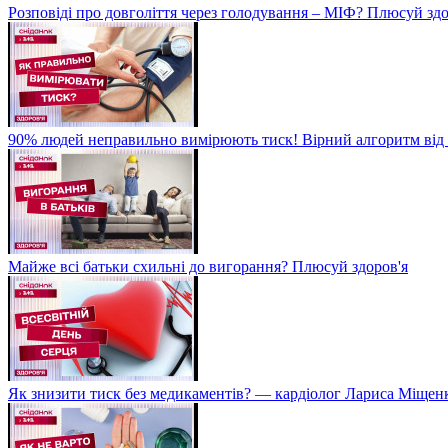
Розповіді про довголіття через голодування – МІФ? Плюсуй здо
90% людей неправильно вимірюють тиск! Вірний алгоритм від 
Майже всі батьки схильні до вигорання? Плюсуй здоров'я
Як знизити тиск без медикаментів? — кардіолог Лариса Міщен