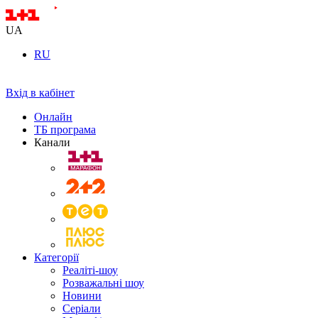
UA
RU
Вхід в кабінет
Онлайн
ТБ програма
Канали
Категорії
Реаліті-шоу
Розважальні шоу
Новини
Серіали