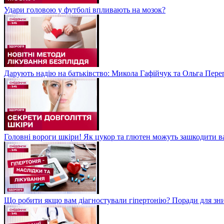
Удари головою у футболі впливають на мозок?
Дарують надію на батьківство: Микола Гафійчук та Ольга Пере
Головні вороги шкіри! Як цукор та глютен можуть зашкодити 
Що робити якщо вам діагностували гіпертонію? Поради для зн