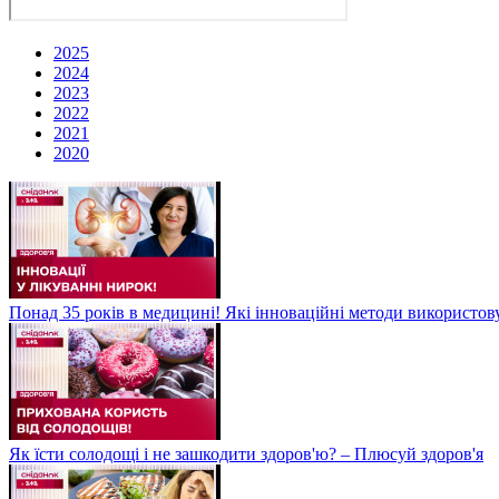
2025
2024
2023
2022
2021
2020
Понад 35 років в медицині! Які інноваційні методи використов
Як їсти солодощі і не зашкодити здоров'ю? – Плюсуй здоров'я