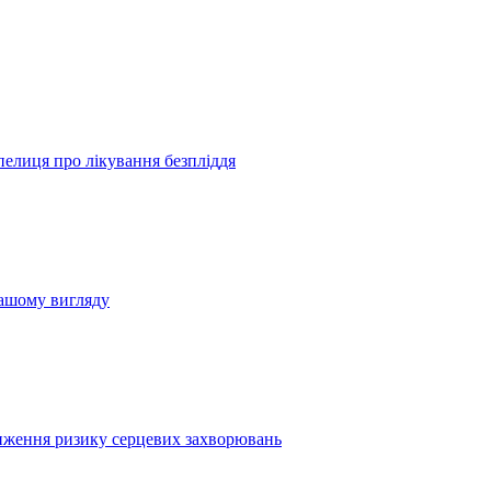
пелиця про лікування безпліддя
вашому вигляду
иження ризику серцевих захворювань