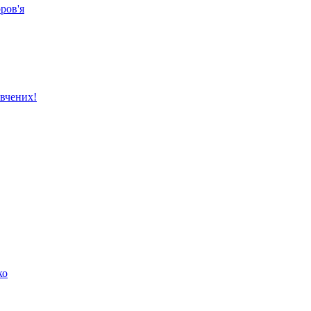
ров'я
вчених!
ко