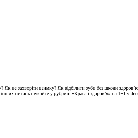
? Як не захворіти взимку? Як відбілити зуби без шкоди здоров’ю
ч інших питань шукайте у рубриці «Краса і здоров’я» на 1+1 video