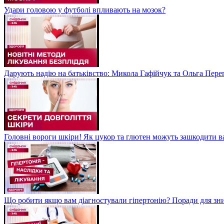
Удари головою у футболі впливають на мозок?
Дарують надію на батьківство: Микола Гафійчук та Ольга Пере
Головні вороги шкіри! Як цукор та глютен можуть зашкодити 
Що робити якщо вам діагностували гіпертонію? Поради для зн