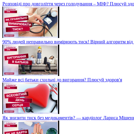
Розповіді про довголіття через голодування – МІФ? Плюсуй здо
90% людей неправильно вимірюють тиск! Вірний алгоритм від 
Майже всі батьки схильні до вигорання? Плюсуй здоров'я
Як знизити тиск без медикаментів? — кардіолог Лариса Міщен