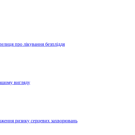
пелиця про лікування безпліддя
вашому вигляду
иження ризику серцевих захворювань