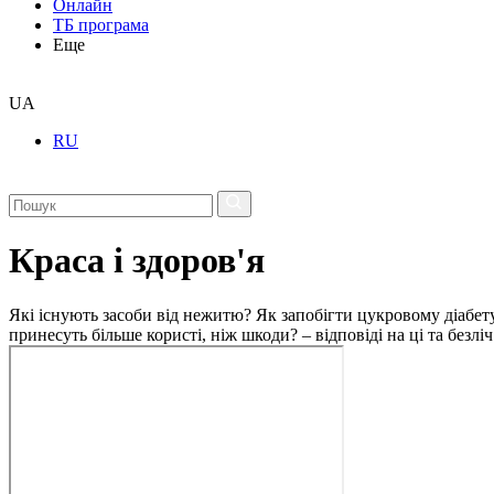
Онлайн
ТБ програма
Еще
UA
RU
Краса і здоров'я
Які існують засоби від нежитю? Як запобігти цукровому діабету
принесуть більше користі, ніж шкоди? – відповіді на ці та безлі