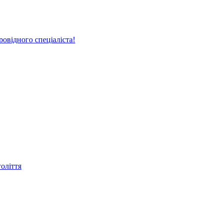
овідного спеціаліста!
голіття