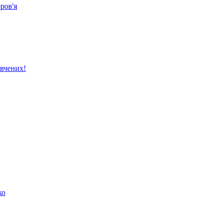
ров'я
вчених!
ко