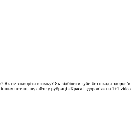
? Як не захворіти взимку? Як відбілити зуби без шкоди здоров’ю
ч інших питань шукайте у рубриці «Краса і здоров’я» на 1+1 video