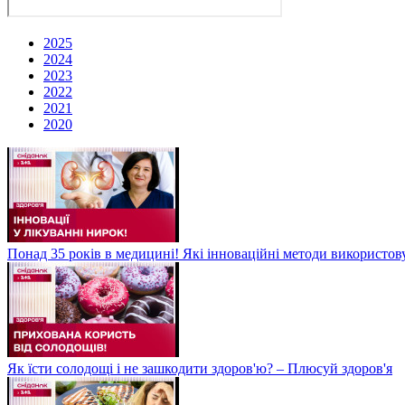
2025
2024
2023
2022
2021
2020
Понад 35 років в медицині! Які інноваційні методи використов
Як їсти солодощі і не зашкодити здоров'ю? – Плюсуй здоров'я