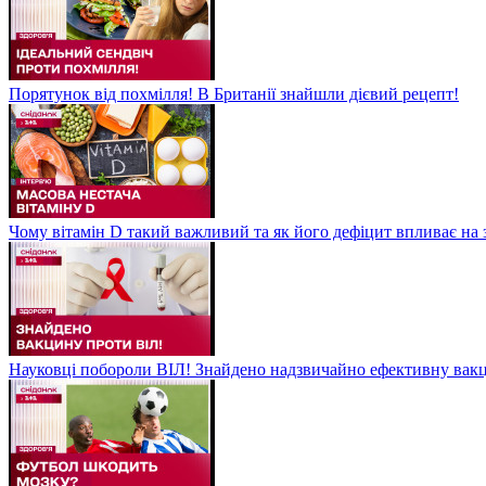
Порятунок від похмілля! В Британії знайшли дієвий рецепт!
Чому вітамін D такий важливий та як його дефіцит впливає на 
Науковці побороли ВІЛ! Знайдено надзвичайно ефективну вакц