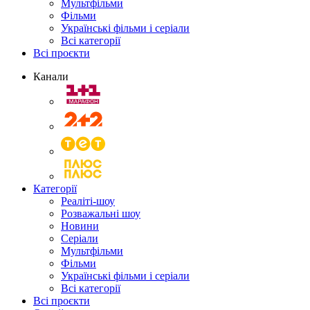
Мультфільми
Фільми
Українські фільми і серіали
Всі категорії
Всі проєкти
Канали
Категорії
Реаліті-шоу
Розважальні шоу
Новини
Серіали
Мультфільми
Фільми
Українські фільми і серіали
Всі категорії
Всі проєкти