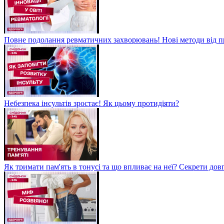
Повне подолання ревматичних захворювань! Нові методи від пр
Небезпека інсультів зростає! Як цьому протидіяти?
Як тримати пам'ять в тонусі та що впливає на неї? Секрети дов