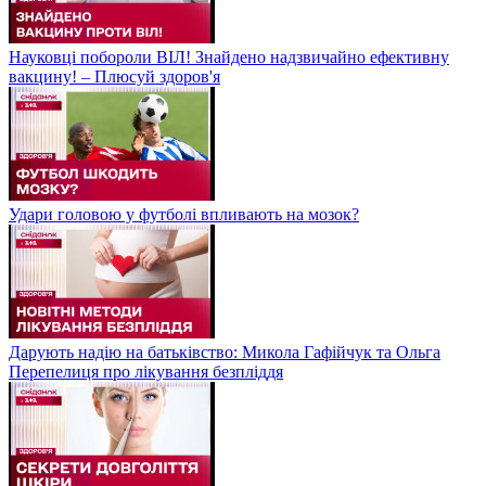
Науковці побороли ВІЛ! Знайдено надзвичайно ефективну
вакцину! – Плюсуй здоров'я
Удари головою у футболі впливають на мозок?
Дарують надію на батьківство: Микола Гафійчук та Ольга
Перепелиця про лікування безпліддя