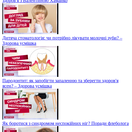
здоров'я з Валентиною Хамайко
Дитяча стоматологія: чи потрібно лікувати молочні зуби? –
Здорова усмішка
Пародонтит: як запобігти запаленню та зберегти здоров'я
ясен? – Здорова усмішка
Як боротися з синдромом неспокійних ніг? Поради флеболога