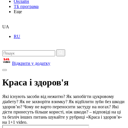
Онлайн
ТБ програма
Еще
UA
RU
Відкрити у додатку
Краса і здоров'я
Які існують засоби від нежитю? Як запобігти цукровому
діабету? Як не захворіти взимку? Як відбілити зуби без шкоди
здоров’ю? Чому не варто переносити застуду на ногах? Які
дієти принесуть більше користі, ніж шкоди? – відповіді на ці
та безліч інших питань шукайте у рубриці «Краса і здоров’я»
на 1+1 video.