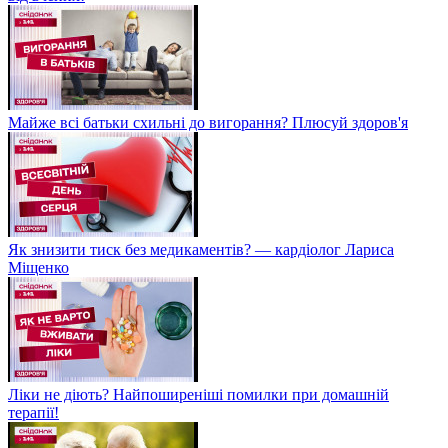
Майже всі батьки схильні до вигорання? Плюсуй здоров'я
Як знизити тиск без медикаментів? — кардіолог Лариса
Міщенко
Ліки не діють? Найпоширеніші помилки при домашній
терапії!