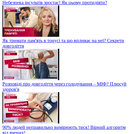
Небезпека інсультів зростає! Як цьому протидіяти?
Як тримати пам'ять в тонусі та що впливає на неї? Секрети
довголіття
Розповіді про довголіття через голодування – МІФ? Плюсуй
здоров'я
90% людей неправильно вимірюють тиск! Вірний алгоритм
від вчених!