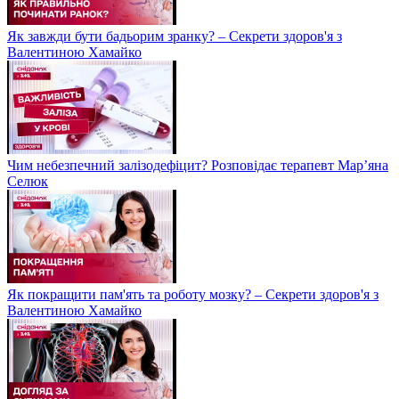
Як завжди бути бадьорим зранку? – Секрети здоров'я з
Валентиною Хамайко
Чим небезпечний залізодефіцит? Розповідає терапевт Мар’яна
Селюк
Як покращити пам'ять та роботу мозку? – Секрети здоров'я з
Валентиною Хамайко