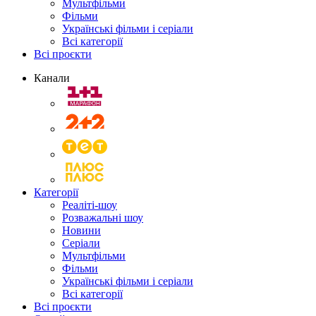
Мультфільми
Фільми
Українські фільми і серіали
Всі категорії
Всі проєкти
Канали
Категорії
Реаліті-шоу
Розважальні шоу
Новини
Серіали
Мультфільми
Фільми
Українські фільми і серіали
Всі категорії
Всі проєкти