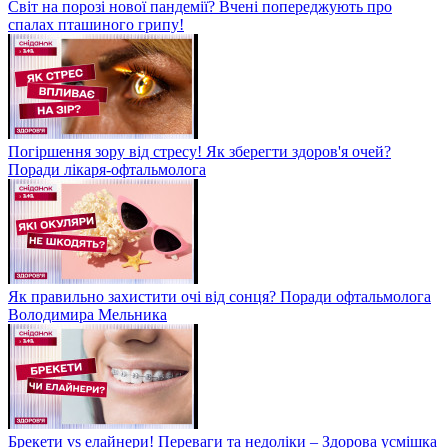
Світ на порозі нової пандемії? Вчені попереджують про
спалах пташиного грипу!
Погіршення зору від стресу! Як зберегти здоров'я очей?
Поради лікаря-офтальмолога
Як правильно захистити очі від сонця? Поради офтальмолога
Володимира Мельника
Брекети vs елайнери! Переваги та недоліки – Здорова усмішка