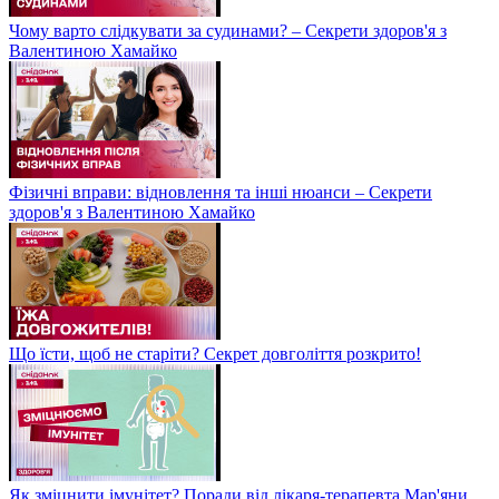
Чому варто слідкувати за судинами? – Секрети здоров'я з
Валентиною Хамайко
Фізичні вправи: відновлення та інші нюанси – Секрети
здоров'я з Валентиною Хамайко
Що їсти, щоб не старіти? Секрет довголіття розкрито!
Як зміцнити імунітет? Поради від лікаря-терапевта Мар'яни