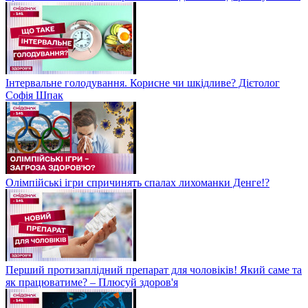
Інтервальне голодування. Корисне чи шкідливе? Дієтолог
Софія Шпак
Олімпійські ігри спричинять спалах лихоманки Денге!?
Перший протизаплідний препарат для чоловіків! Який саме та
як працюватиме? – Плюсуй здоров'я