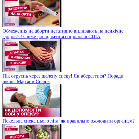
Обмеження на аборти негативно впливають на психічне
здоров’я! Свіже дослідження соціологів США
Пік отруєнь через шалену спеку! Як вберегтися? Поради
лікаря Мар'яни Селюк
Пекельна спека цього літа: як правильно охолодити організм?