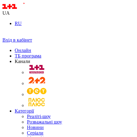
UA
RU
Вхід в кабінет
Онлайн
ТБ програма
Канали
Категорії
Реаліті-шоу
Розважальні шоу
Новини
Серіали