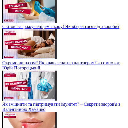
Світові загрожує епідемія кору! Як вберегтися від хвороби?
Окремо чи разом? Як краще спати з партнером? – сомнолог
Юрій Погорецький
Як зміцнити та підтримувати імунітет? – Секрети здоров'я з
Валентиною Хамайко