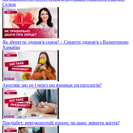
Селюк
Як зберегти здоров'я серця? – Секрети здоров'я з Валентиною
Хамайко
Аносмія: що це і через що виникає ця патологія?
Предіабет: невідворотній процес чи шанс змінити життя?