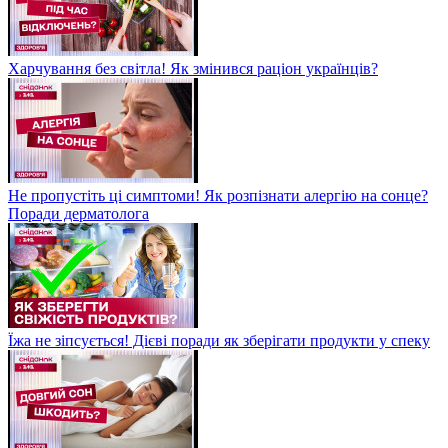
Харчування без світла! Як змінився раціон українців?
Не пропустіть ці симптоми! Як розпізнати алергію на сонце?
Поради дерматолога
Їжа не зіпсується! Дієві поради як зберігати продукти у спеку