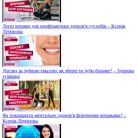
Легкі вправи для профілактики здоров'я суглобів – Ксенія
Літвінова
Догляд за зубною емаллю: як зберегти зуби білими? – Здорова
усмішка
Як покращити ментальне здоров'я фізичними вправами? –
Ксенія Літвінова