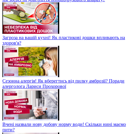
Загроза на вашій кухні! Як пластикові дошки впливають на
здоров'я?
Сезонна алергія! Як вберегтись від пилку амброзії? Поради
алерголога Лариси Прохорової
Вчені назвали нову добову норму води! Скільки нині маємо
пити?