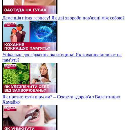
Деменція після герпесу! Як дві хвороби пов'язані між собою?
Унікальне дослідження окситоцина! Як кохання впливає на
пам’ять?
Як протистояти вірусам? – Секрети здоров'я з Валентиною
Хамайко