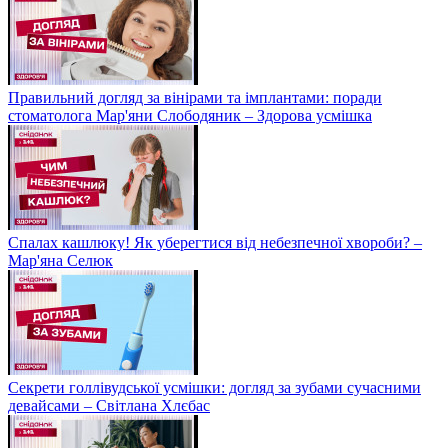
Правильний догляд за вінірами та імплантами: поради
стоматолога Мар'яни Слободяник – Здорова усмішка
Спалах кашлюку! Як уберегтися від небезпечної хвороби? –
Мар'яна Селюк
Секрети голлівудської усмішки: догляд за зубами сучасними
девайсами – Світлана Хлєбас