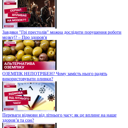
Завдяки "Грі престолів" можна дослідити порушення роботи
мозку!? – Про здоров'я
ОЗЕМПІК НЕПОТРІБЕН? Чому замість нього радять
використовувати оливки?
Переваги відмови від літнього часу: як це вплине на наше
здоров’я та сон?