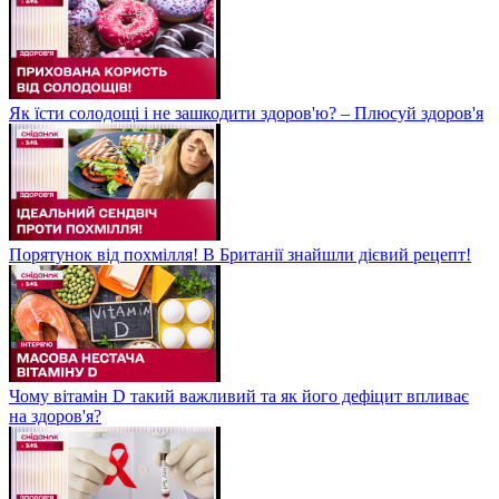
Як їсти солодощі і не зашкодити здоров'ю? – Плюсуй здоров'я
Порятунок від похмілля! В Британії знайшли дієвий рецепт!
Чому вітамін D такий важливий та як його дефіцит впливає
на здоров'я?