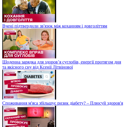
Вчені підтвердили зв'язок між коханням і довголіттям
Щоденна зарядка для здоров’я суглобів, енергії протягом дня
та якісного сну від Ксенії Літвінової
Споживання м'яса збільшує ризик діабету? – Плюсуй здоров'я