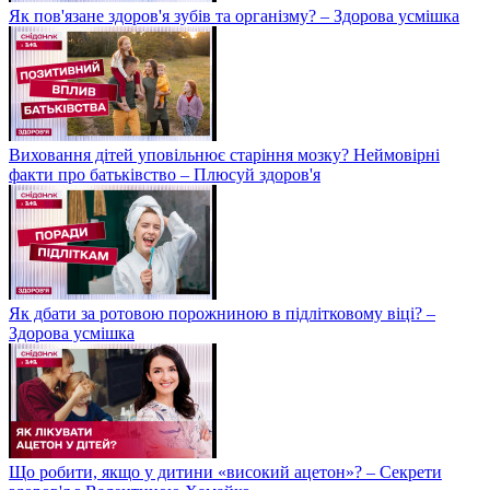
Як пов'язане здоров'я зубів та організму? – Здорова усмішка
Виховання дітей уповільнює старіння мозку? Неймовірні
факти про батьківство – Плюсуй здоров'я
Як дбати за ротовою порожниною в підлітковому віці? –
Здорова усмішка
Що робити, якщо у дитини «високий ацетон»? – Секрети