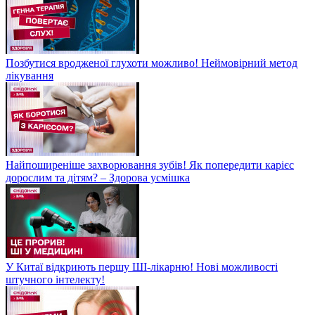
Позбутися вродженої глухоти можливо! Неймовірний метод
лікування
Найпоширеніше захворювання зубів! Як попередити карієс
дорослим та дітям? – Здорова усмішка
У Китаї відкриють першу ШІ-лікарню! Нові можливості
штучного інтелекту!