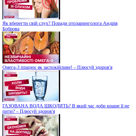
Як вберегти свій слух? Поради отоларинголога Андрія
Боброва
Омега-3 працює як заспокійливе! – Плюсуй здоров'я
ГАЗОВАНА ВОДА ШКОДИТЬ? В який час доби краще її не
пити? – Плюсуй здоров'я