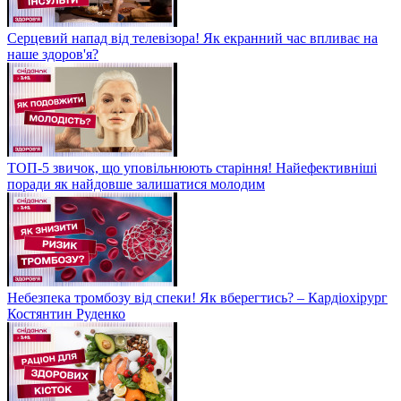
Серцевий напад від телевізора! Як екранний час впливає на
наше здоров'я?
ТОП-5 звичок, що уповільнюють старіння! Найефективніші
поради як найдовше залишатися молодим
Небезпека тромбозу від спеки! Як вберегтись? – Кардіохірург
Костянтин Руденко