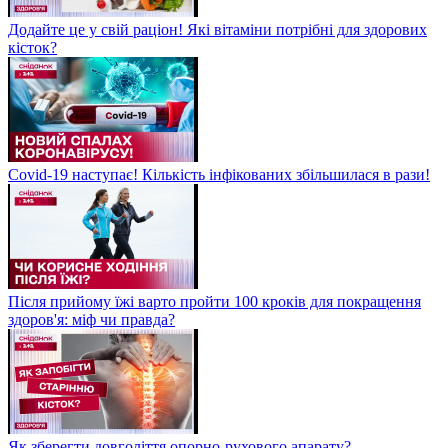
Додайте це у свій раціон! Які вітаміни потрібні для здорових
кісток?
Covid-19 наступає! Кількість інфікованих збільшилася в рази!
Після прийому їжі варто пройти 100 кроків для покращення
здоров'я: міф чи правда?
Як зберегти довголіття опорно-рухового апарату?