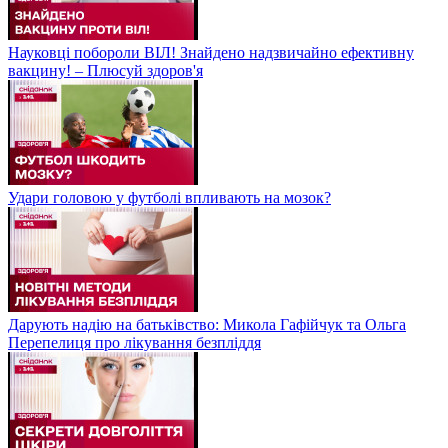
Науковці побороли ВІЛ! Знайдено надзвичайно ефективну
вакцину! – Плюсуй здоров'я
Удари головою у футболі впливають на мозок?
Дарують надію на батьківство: Микола Гафійчук та Ольга
Перепелиця про лікування безпліддя