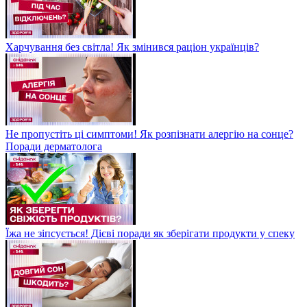
Харчування без світла! Як змінився раціон українців?
Не пропустіть ці симптоми! Як розпізнати алергію на сонце?
Поради дерматолога
Їжа не зіпсується! Дієві поради як зберігати продукти у спеку