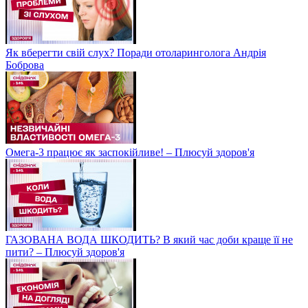
Як вберегти свій слух? Поради отоларинголога Андрія
Боброва
Омега-3 працює як заспокійливе! – Плюсуй здоров'я
ГАЗОВАНА ВОДА ШКОДИТЬ? В який час доби краще її не
пити? – Плюсуй здоров'я