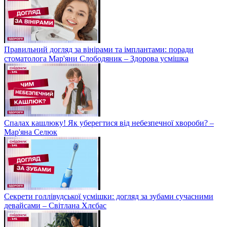
Правильний догляд за вінірами та імплантами: поради
стоматолога Мар'яни Слободяник – Здорова усмішка
Спалах кашлюку! Як уберегтися від небезпечної хвороби? –
Мар'яна Селюк
Секрети голлівудської усмішки: догляд за зубами сучасними
девайсами – Світлана Хлєбас