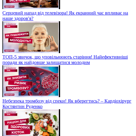
Серцевий напад від телевізора! Як екранний час впливає на
наше здоров'я?
ТОП-5 звичок, що уповільнюють старіння! Найефективніші
поради як найдовше залишатися молодим
Небезпека тромбозу від спеки! Як вберегтись? – Кардіохірург
Костянтин Руденко