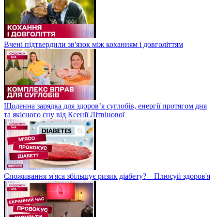
Вчені підтвердили зв'язок між коханням і довголіттям
Щоденна зарядка для здоров’я суглобів, енергії протягом дня
та якісного сну від Ксенії Літвінової
Споживання м'яса збільшує ризик діабету? – Плюсуй здоров'я