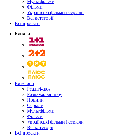
Мультфільми
Фільми
Українські фільми і серіали
Всі категорії
Всі проєкти
Канали
Категорії
Реаліті-шоу
Розважальні шоу
Новини
Серіали
Мультфільми
Фільми
Українські фільми і серіали
Всі категорії
Всі проєкти