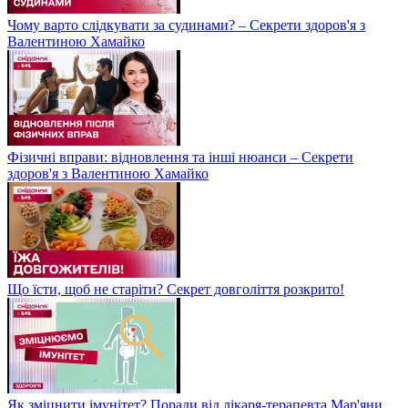
Чому варто слідкувати за судинами? – Секрети здоров'я з
Валентиною Хамайко
Фізичні вправи: відновлення та інші нюанси – Секрети
здоров'я з Валентиною Хамайко
Що їсти, щоб не старіти? Секрет довголіття розкрито!
Як зміцнити імунітет? Поради від лікаря-терапевта Мар'яни