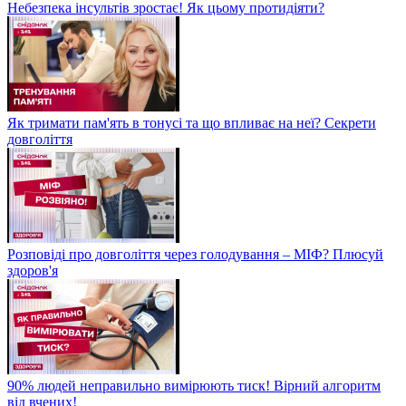
Небезпека інсультів зростає! Як цьому протидіяти?
Як тримати пам'ять в тонусі та що впливає на неї? Секрети
довголіття
Розповіді про довголіття через голодування – МІФ? Плюсуй
здоров'я
90% людей неправильно вимірюють тиск! Вірний алгоритм
від вчених!