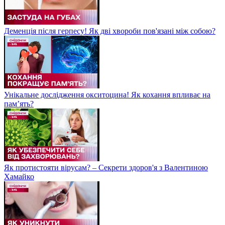
Деменція після герпесу! Як дві хвороби пов'язані між собою?
Унікальне дослідження окситоцина! Як кохання впливає на
пам’ять?
Як протистояти вірусам? – Секрети здоров'я з Валентиною
Хамайко