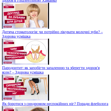
здоров'я з Валентиною Хамайко
Дитяча стоматологія: чи потрібно лікувати молочні зуби? –
Здорова усмішка
Пародонтит: як запобігти запаленню та зберегти здоров'я
ясен? – Здорова усмішка
Як боротися з синдромом неспокійних ніг? Поради флеболога