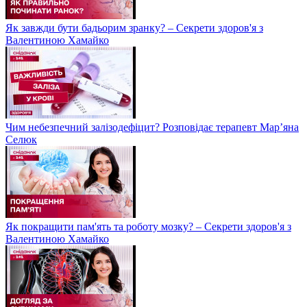
Як завжди бути бадьорим зранку? – Секрети здоров'я з
Валентиною Хамайко
Чим небезпечний залізодефіцит? Розповідає терапевт Мар’яна
Селюк
Як покращити пам'ять та роботу мозку? – Секрети здоров'я з
Валентиною Хамайко