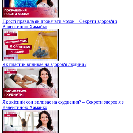
Прості правила як прокачати мозок – Секрети здоров'я з
Валентиною Хамайко
Як пластик впливає на здоров'я людини?
Як якісний сон впливає на схуднення? – Секрети здоров'я з
Валентиною Хамайко