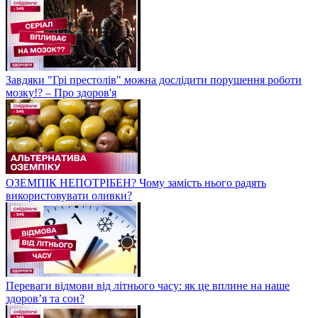
Завдяки "Грі престолів" можна дослідити порушення роботи
мозку!? – Про здоров'я
ОЗЕМПІК НЕПОТРІБЕН? Чому замість нього радять
використовувати оливки?
Переваги відмови від літнього часу: як це вплине на наше
здоров’я та сон?