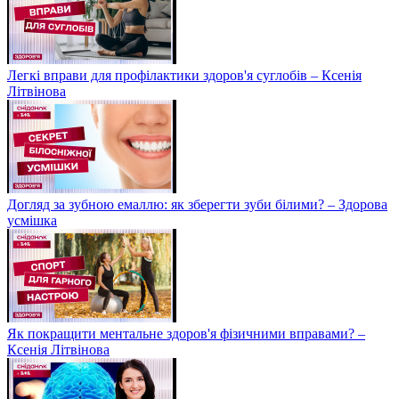
Легкі вправи для профілактики здоров'я суглобів – Ксенія
Літвінова
Догляд за зубною емаллю: як зберегти зуби білими? – Здорова
усмішка
Як покращити ментальне здоров'я фізичними вправами? –
Ксенія Літвінова