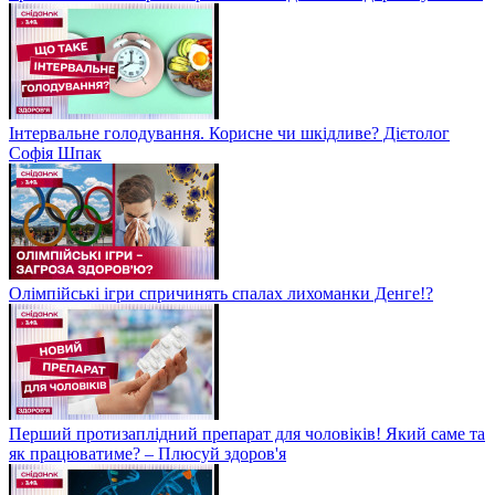
Інтервальне голодування. Корисне чи шкідливе? Дієтолог
Софія Шпак
Олімпійські ігри спричинять спалах лихоманки Денге!?
Перший протизаплідний препарат для чоловіків! Який саме та
як працюватиме? – Плюсуй здоров'я