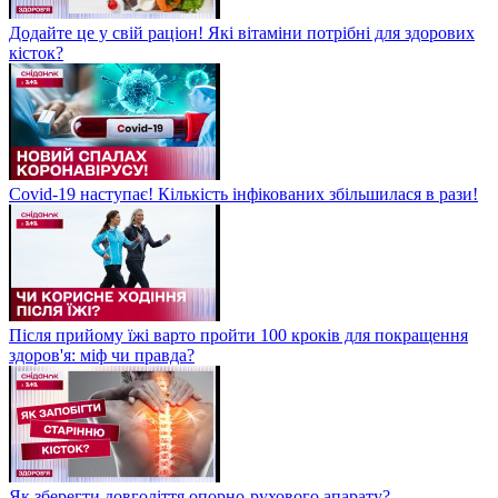
Додайте це у свій раціон! Які вітаміни потрібні для здорових
кісток?
Covid-19 наступає! Кількість інфікованих збільшилася в рази!
Після прийому їжі варто пройти 100 кроків для покращення
здоров'я: міф чи правда?
Як зберегти довголіття опорно-рухового апарату?