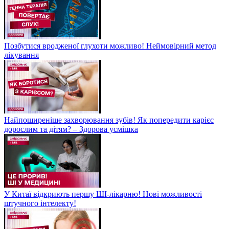
Позбутися вродженої глухоти можливо! Неймовірний метод
лікування
Найпоширеніше захворювання зубів! Як попередити карієс
дорослим та дітям? – Здорова усмішка
У Китаї відкриють першу ШІ-лікарню! Нові можливості
штучного інтелекту!