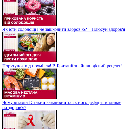
Як їсти солодощі і не зашкодити здоров'ю? – Плюсуй здоров'я
Порятунок від похмілля! В Британії знайшли дієвий рецепт!
Чому вітамін D такий важливий та як його дефіцит впливає
на здоров'я?