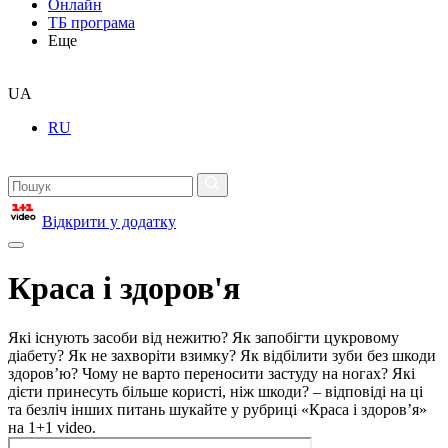
Онлайн
ТБ програма
Еще
UA
RU
Відкрити у додатку
Краса і здоров'я
Які існують засоби від нежитю? Як запобігти цукровому
діабету? Як не захворіти взимку? Як відбілити зуби без шкоди
здоров’ю? Чому не варто переносити застуду на ногах? Які
дієти принесуть більше користі, ніж шкоди? – відповіді на ці
та безліч інших питань шукайте у рубриці «Краса і здоров’я»
на 1+1 video.