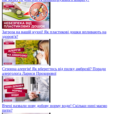
Загроза на вашій кухні! Як пластикові дошки впливають на
здоров'я?
Сезонна алергія! Як вберегтись від пилку амброзії? Поради
алерголога Лариси Прохорової
Вчені назвали нову добову норму води! Скільки нині маємо
пити?