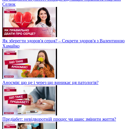
Селюк
Як зберегти здоров'я серця? – Секрети здоров'я з Валентиною
Хамайко
Аносмія: що це і через що виникає ця патологія?
Предіабет: невідворотній процес чи шанс змінити життя?