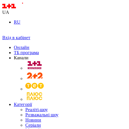
UA
RU
Вхід в кабінет
Онлайн
ТБ програма
Канали
Категорії
Реаліті-шоу
Розважальні шоу
Новини
Серіали