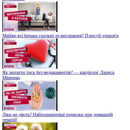
Майже всі батьки схильні до вигорання? Плюсуй здоров'я
Як знизити тиск без медикаментів? — кардіолог Лариса
Міщенко
Ліки не діють? Найпоширеніші помилки при домашній
терапії!