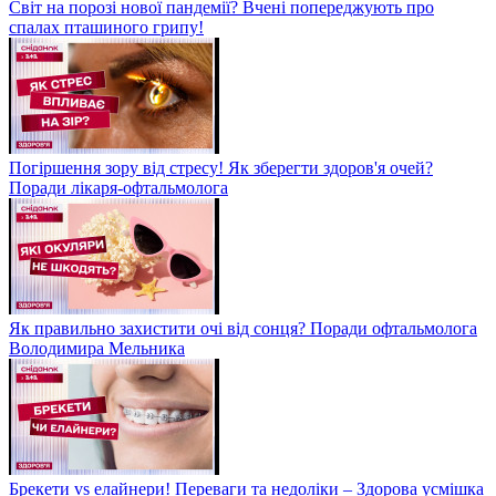
Світ на порозі нової пандемії? Вчені попереджують про
спалах пташиного грипу!
Погіршення зору від стресу! Як зберегти здоров'я очей?
Поради лікаря-офтальмолога
Як правильно захистити очі від сонця? Поради офтальмолога
Володимира Мельника
Брекети vs елайнери! Переваги та недоліки – Здорова усмішка