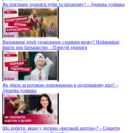
Як пов'язане здоров'я зубів та організму? – Здорова усмішка
Виховання дітей уповільнює старіння мозку? Неймовірні
факти про батьківство – Плюсуй здоров'я
Як дбати за ротовою порожниною в підлітковому віці? –
Здорова усмішка
Що робити, якщо у дитини «високий ацетон»? – Секрети