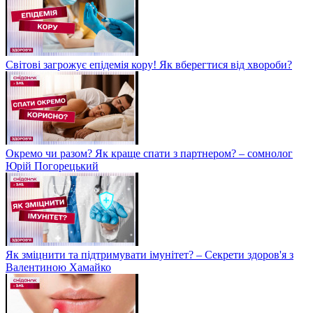
Світові загрожує епідемія кору! Як вберегтися від хвороби?
Окремо чи разом? Як краще спати з партнером? – сомнолог
Юрій Погорецький
Як зміцнити та підтримувати імунітет? – Секрети здоров'я з
Валентиною Хамайко