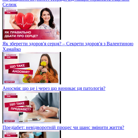
Селюк
Як зберегти здоров'я серця? – Секрети здоров'я з Валентиною
Хамайко
Аносмія: що це і через що виникає ця патологія?
Предіабет: невідворотній процес чи шанс змінити життя?