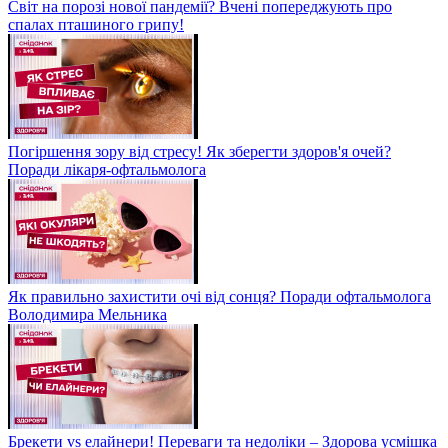
Світ на порозі нової пандемії? Вчені попереджують про
спалах пташиного грипу!
Погіршення зору від стресу! Як зберегти здоров'я очей?
Поради лікаря-офтальмолога
Як правильно захистити очі від сонця? Поради офтальмолога
Володимира Мельника
Брекети vs елайнери! Переваги та недоліки – Здорова усмішка