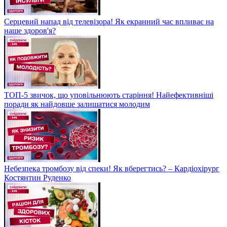
Серцевий напад від телевізора! Як екранний час впливає на
наше здоров'я?
ТОП-5 звичок, що уповільнюють старіння! Найефективніші
поради як найдовше залишатися молодим
Небезпека тромбозу від спеки! Як вберегтись? – Кардіохірург
Костянтин Руденко