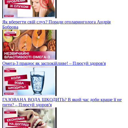
Як вберегти свій слух? Поради отоларинголога Андрія
Боброва
Омега-3 працює як заспокійливе! – Плюсуй здоров'я
ГАЗОВАНА ВОДА ШКОДИТЬ? В який час доби краще її не
пити? – Плюсуй здоров'я