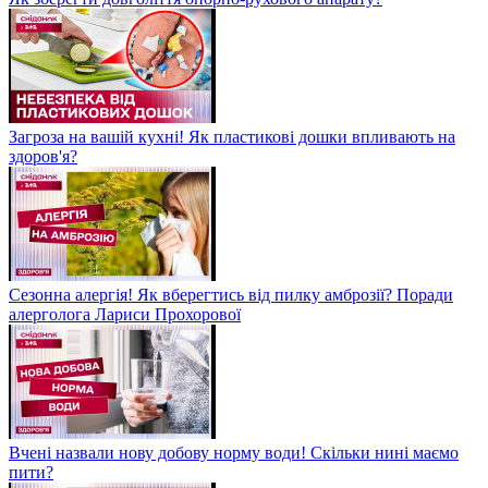
Загроза на вашій кухні! Як пластикові дошки впливають на
здоров'я?
Сезонна алергія! Як вберегтись від пилку амброзії? Поради
алерголога Лариси Прохорової
Вчені назвали нову добову норму води! Скільки нині маємо
пити?