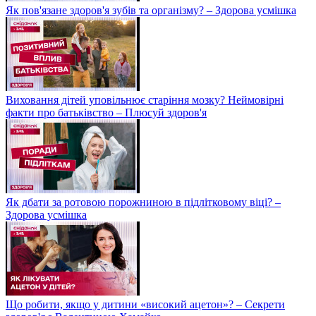
Як пов'язане здоров'я зубів та організму? – Здорова усмішка
Виховання дітей уповільнює старіння мозку? Неймовірні
факти про батьківство – Плюсуй здоров'я
Як дбати за ротовою порожниною в підлітковому віці? –
Здорова усмішка
Що робити, якщо у дитини «високий ацетон»? – Секрети