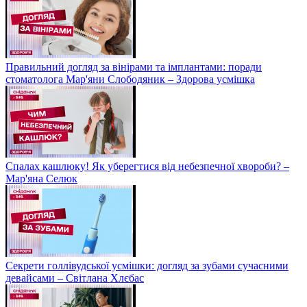
Правильний догляд за вінірами та імплантами: поради
стоматолога Мар'яни Слободяник – Здорова усмішка
Спалах кашлюку! Як уберегтися від небезпечної хвороби? –
Мар'яна Селюк
Секрети голлівудської усмішки: догляд за зубами сучасними
девайсами – Світлана Хлєбас