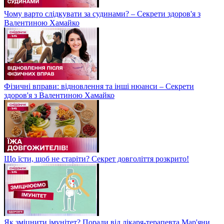
Чому варто слідкувати за судинами? – Секрети здоров'я з
Валентиною Хамайко
Фізичні вправи: відновлення та інші нюанси – Секрети
здоров'я з Валентиною Хамайко
Що їсти, щоб не старіти? Секрет довголіття розкрито!
Як зміцнити імунітет? Поради від лікаря-терапевта Мар'яни