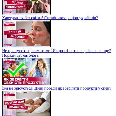
Харчування без світла! Як змінився раціон українців?
Не пропустіть ці симптоми! Як розпізнати алергію на сонце?
Поради дерматолога
Їжа не зіпсується! Дієві поради як зберігати продукти у спеку