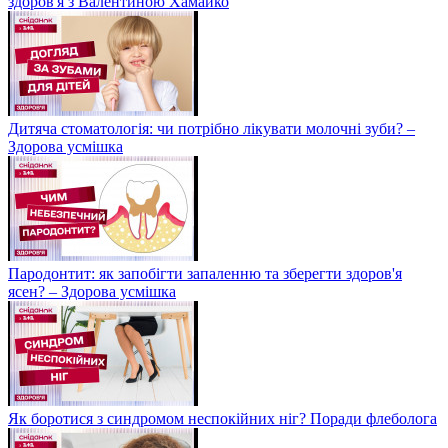
здоров'я з Валентиною Хамайко
Дитяча стоматологія: чи потрібно лікувати молочні зуби? –
Здорова усмішка
Пародонтит: як запобігти запаленню та зберегти здоров'я
ясен? – Здорова усмішка
Як боротися з синдромом неспокійних ніг? Поради флеболога