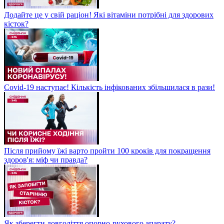
Додайте це у свій раціон! Які вітаміни потрібні для здорових
кісток?
Covid-19 наступає! Кількість інфікованих збільшилася в рази!
Після прийому їжі варто пройти 100 кроків для покращення
здоров'я: міф чи правда?
Як зберегти довголіття опорно-рухового апарату?