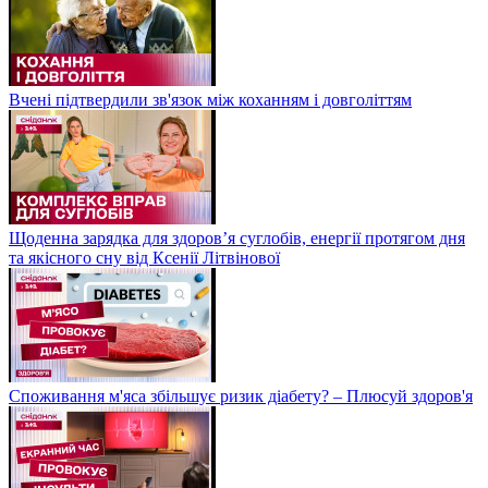
Вчені підтвердили зв'язок між коханням і довголіттям
Щоденна зарядка для здоров’я суглобів, енергії протягом дня
та якісного сну від Ксенії Літвінової
Споживання м'яса збільшує ризик діабету? – Плюсуй здоров'я