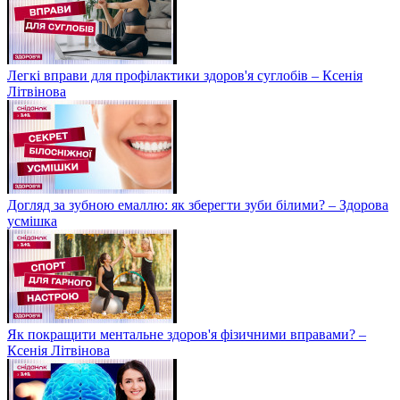
Легкі вправи для профілактики здоров'я суглобів – Ксенія
Літвінова
Догляд за зубною емаллю: як зберегти зуби білими? – Здорова
усмішка
Як покращити ментальне здоров'я фізичними вправами? –
Ксенія Літвінова