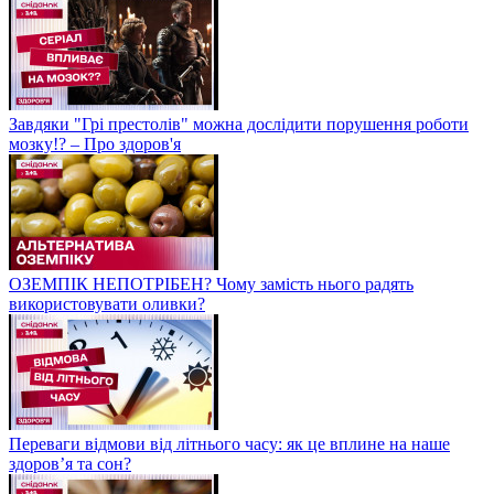
Завдяки "Грі престолів" можна дослідити порушення роботи
мозку!? – Про здоров'я
ОЗЕМПІК НЕПОТРІБЕН? Чому замість нього радять
використовувати оливки?
Переваги відмови від літнього часу: як це вплине на наше
здоров’я та сон?