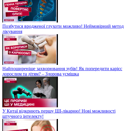
Позбутися вродженої глухоти можливо! Неймовірний метод
лікування
Найпоширеніше захворювання зубів! Як попередити карієс
дорослим та дітям? – Здорова усмішка
У Китаї відкриють першу ШІ-лікарню! Нові можливості
штучного інтелекту!