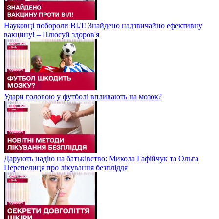
Науковці побороли ВІЛ! Знайдено надзвичайно ефективну
вакцину! – Плюсуй здоров'я
Удари головою у футболі впливають на мозок?
Дарують надію на батьківство: Микола Гафійчук та Ольга
Перепелиця про лікування безпліддя