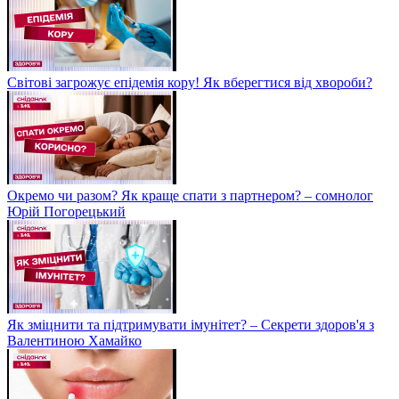
Світові загрожує епідемія кору! Як вберегтися від хвороби?
Окремо чи разом? Як краще спати з партнером? – сомнолог
Юрій Погорецький
Як зміцнити та підтримувати імунітет? – Секрети здоров'я з
Валентиною Хамайко