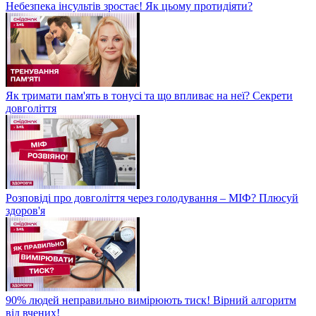
Небезпека інсультів зростає! Як цьому протидіяти?
Як тримати пам'ять в тонусі та що впливає на неї? Секрети
довголіття
Розповіді про довголіття через голодування – МІФ? Плюсуй
здоров'я
90% людей неправильно вимірюють тиск! Вірний алгоритм
від вчених!