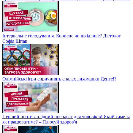
Інтервальне голодування. Корисне чи шкідливе? Дієтолог
Софія Шпак
Олімпійські ігри спричинять спалах лихоманки Денге!?
Перший протизаплідний препарат для чоловіків! Який саме та
як працюватиме? – Плюсуй здоров'я