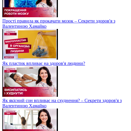
Прості правила як прокачати мозок – Секрети здоров'я з
Валентиною Хамайко
Як пластик впливає на здоров'я людини?
Як якісний сон впливає на схуднення? – Секрети здоров'я з
Валентиною Хамайко