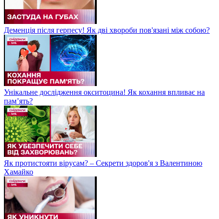
Деменція після герпесу! Як дві хвороби пов'язані між собою?
Унікальне дослідження окситоцина! Як кохання впливає на
пам’ять?
Як протистояти вірусам? – Секрети здоров'я з Валентиною
Хамайко