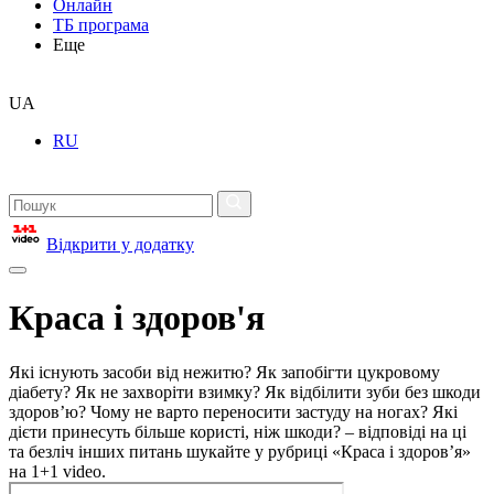
Онлайн
ТБ програма
Еще
UA
RU
Відкрити у додатку
Краса і здоров'я
Які існують засоби від нежитю? Як запобігти цукровому
діабету? Як не захворіти взимку? Як відбілити зуби без шкоди
здоров’ю? Чому не варто переносити застуду на ногах? Які
дієти принесуть більше користі, ніж шкоди? – відповіді на ці
та безліч інших питань шукайте у рубриці «Краса і здоров’я»
на 1+1 video.