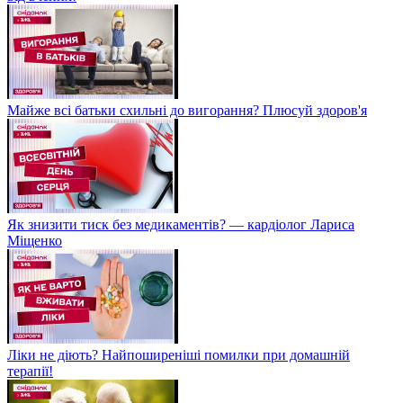
Майже всі батьки схильні до вигорання? Плюсуй здоров'я
Як знизити тиск без медикаментів? — кардіолог Лариса
Міщенко
Ліки не діють? Найпоширеніші помилки при домашній
терапії!