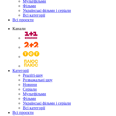
Мультфільми
Фільми
Українські фільми і серіали
Всі категорії
Всі проєкти
Канали
Категорії
Реаліті-шоу
Розважальні шоу
Новини
Серіали
Мультфільми
Фільми
Українські фільми і серіали
Всі категорії
Всі проєкти