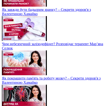
Як завжди бути бадьорим зранку? – Секрети здоров'я з
Валентиною Хамайко
Чим небезпечний залізодефіцит? Розповідає терапевт Мар’яна
Селюк
Як покращити пам'ять та роботу мозку? – Секрети здоров'я з
Валентиною Хамайко