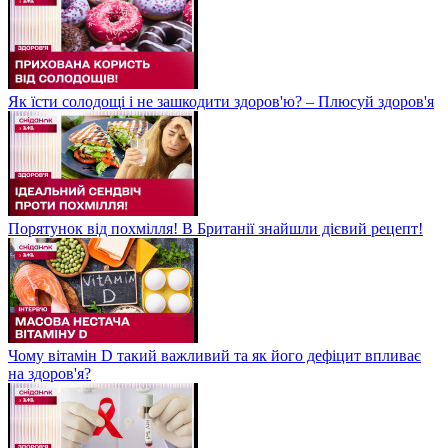
Як їсти солодощі і не зашкодити здоров'ю? – Плюсуй здоров'я
Порятунок від похмілля! В Британії знайшли дієвий рецепт!
Чому вітамін D такий важливий та як його дефіцит впливає
на здоров'я?