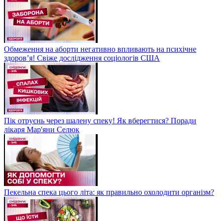
Обмеження на аборти негативно впливають на психічне
здоров’я! Свіже дослідження соціологів США
Пік отруєнь через шалену спеку! Як вберегтися? Поради
лікаря Мар'яни Селюк
Пекельна спека цього літа: як правильно охолодити організм?