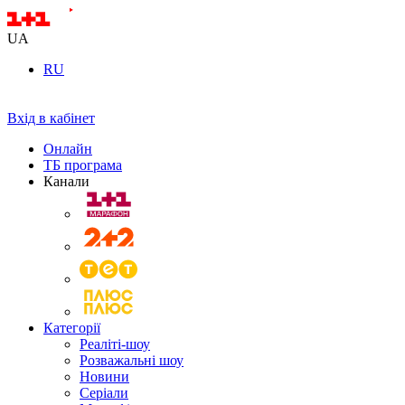
UA
RU
Вхід в кабінет
Онлайн
ТБ програма
Канали
Категорії
Реаліті-шоу
Розважальні шоу
Новини
Серіали