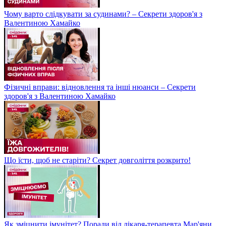
Чому варто слідкувати за судинами? – Секрети здоров'я з
Валентиною Хамайко
Фізичні вправи: відновлення та інші нюанси – Секрети
здоров'я з Валентиною Хамайко
Що їсти, щоб не старіти? Секрет довголіття розкрито!
Як зміцнити імунітет? Поради від лікаря-терапевта Мар'яни