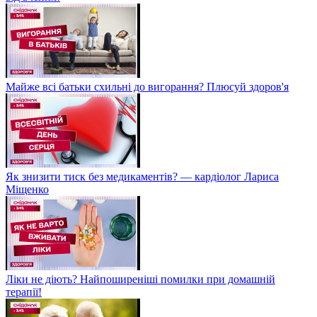
Майже всі батьки схильні до вигорання? Плюсуй здоров'я
Як знизити тиск без медикаментів? — кардіолог Лариса
Міщенко
Ліки не діють? Найпоширеніші помилки при домашній
терапії!