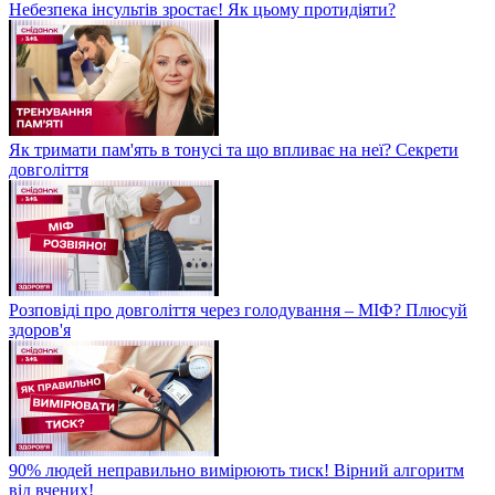
Небезпека інсультів зростає! Як цьому протидіяти?
Як тримати пам'ять в тонусі та що впливає на неї? Секрети
довголіття
Розповіді про довголіття через голодування – МІФ? Плюсуй
здоров'я
90% людей неправильно вимірюють тиск! Вірний алгоритм
від вчених!