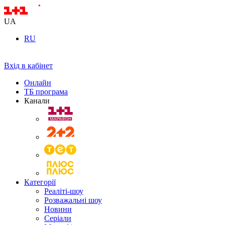
UA
RU
Вхід в кабінет
Онлайн
ТБ програма
Канали
Категорії
Реаліті-шоу
Розважальні шоу
Новини
Серіали