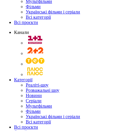
Мультфільми
Фільми
Українські фільми і серіали
Всі категорії
Всі проєкти
Канали
Категорії
Реаліті-шоу
Розважальні шоу
Новини
Серіали
Мультфільми
Фільми
Українські фільми і серіали
Всі категорії
Всі проєкти