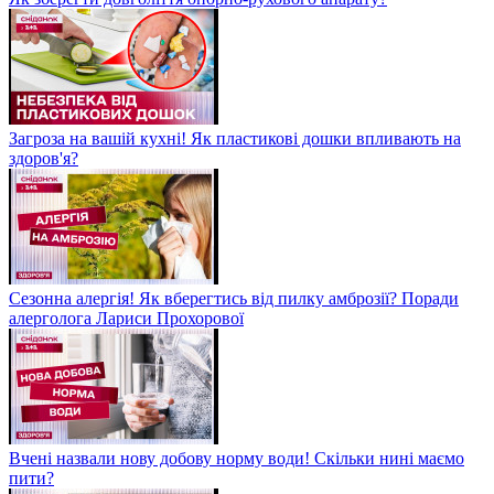
Загроза на вашій кухні! Як пластикові дошки впливають на
здоров'я?
Сезонна алергія! Як вберегтись від пилку амброзії? Поради
алерголога Лариси Прохорової
Вчені назвали нову добову норму води! Скільки нині маємо
пити?