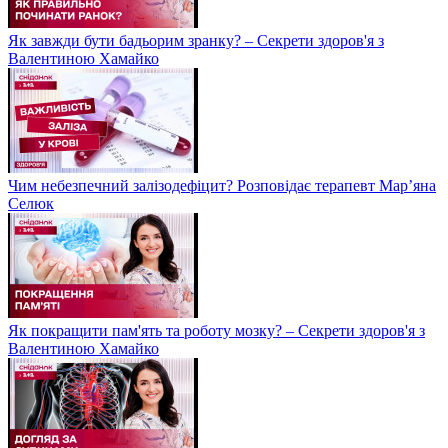
Як завжди бути бадьорим зранку? – Секрети здоров'я з
Валентиною Хамайко
Чим небезпечний залізодефіцит? Розповідає терапевт Мар’яна
Селюк
Як покращити пам'ять та роботу мозку? – Секрети здоров'я з
Валентиною Хамайко