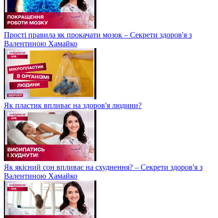
Прості правила як прокачати мозок – Секрети здоров'я з
Валентиною Хамайко
Як пластик впливає на здоров'я людини?
Як якісний сон впливає на схуднення? – Секрети здоров'я з
Валентиною Хамайко