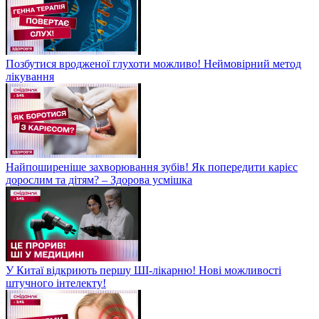
Позбутися вродженої глухоти можливо! Неймовірний метод
лікування
Найпоширеніше захворювання зубів! Як попередити карієс
дорослим та дітям? – Здорова усмішка
У Китаї відкриють першу ШІ-лікарню! Нові можливості
штучного інтелекту!