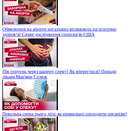
Обмеження на аборти негативно впливають на психічне
здоров’я! Свіже дослідження соціологів США
Пік отруєнь через шалену спеку! Як вберегтися? Поради
лікаря Мар'яни Селюк
Пекельна спека цього літа: як правильно охолодити організм?