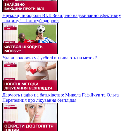
Науковці побороли ВІЛ! Знайдено надзвичайно ефективну
вакцину! – Плюсуй здоров'я
Удари головою у футболі впливають на мозок?
Дарують надію на батьківство: Микола Гафійчук та Ольга
Перепелиця про лікування безпліддя