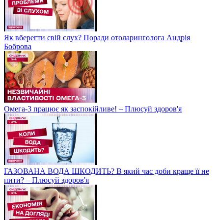
Як вберегти свій слух? Поради отоларинголога Андрія
Боброва
Омега-3 працює як заспокійливе! – Плюсуй здоров'я
ГАЗОВАНА ВОДА ШКОДИТЬ? В який час доби краще її не
пити? – Плюсуй здоров'я