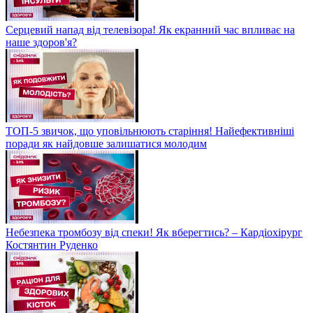
Серцевий напад від телевізора! Як екранний час впливає на
наше здоров'я?
ТОП-5 звичок, що уповільнюють старіння! Найефективніші
поради як найдовше залишатися молодим
Небезпека тромбозу від спеки! Як вберегтись? – Кардіохірург
Костянтин Руденко