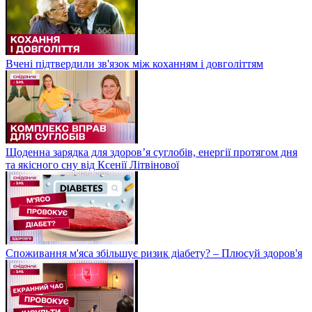
Вчені підтвердили зв'язок між коханням і довголіттям
Щоденна зарядка для здоров’я суглобів, енергії протягом дня
та якісного сну від Ксенії Літвінової
Споживання м'яса збільшує ризик діабету? – Плюсуй здоров'я