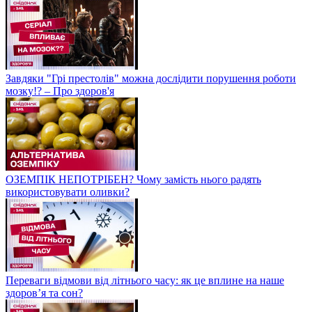
Завдяки "Грі престолів" можна дослідити порушення роботи
мозку!? – Про здоров'я
ОЗЕМПІК НЕПОТРІБЕН? Чому замість нього радять
використовувати оливки?
Переваги відмови від літнього часу: як це вплине на наше
здоров’я та сон?