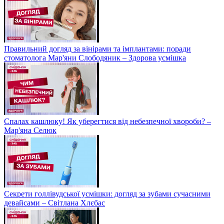
Правильний догляд за вінірами та імплантами: поради
стоматолога Мар'яни Слободяник – Здорова усмішка
Спалах кашлюку! Як уберегтися від небезпечної хвороби? –
Мар'яна Селюк
Секрети голлівудської усмішки: догляд за зубами сучасними
девайсами – Світлана Хлєбас