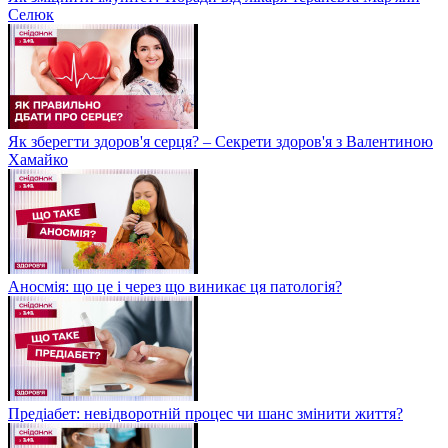
Селюк
Як зберегти здоров'я серця? – Секрети здоров'я з Валентиною
Хамайко
Аносмія: що це і через що виникає ця патологія?
Предіабет: невідворотній процес чи шанс змінити життя?