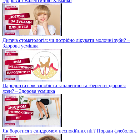
здоров'я з Валентиною Хамайко
Дитяча стоматологія: чи потрібно лікувати молочні зуби? –
Здорова усмішка
Пародонтит: як запобігти запаленню та зберегти здоров'я
ясен? – Здорова усмішка
Як боротися з синдромом неспокійних ніг? Поради флеболога