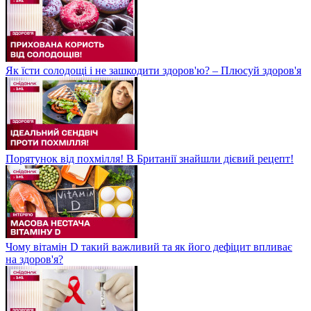
Як їсти солодощі і не зашкодити здоров'ю? – Плюсуй здоров'я
Порятунок від похмілля! В Британії знайшли дієвий рецепт!
Чому вітамін D такий важливий та як його дефіцит впливає
на здоров'я?