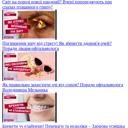
Світ на порозі нової пандемії? Вчені попереджують про
спалах пташиного грипу!
Погіршення зору від стресу! Як зберегти здоров'я очей?
Поради лікаря-офтальмолога
Як правильно захистити очі від сонця? Поради офтальмолога
Володимира Мельника
Брекети vs елайнери! Переваги та недоліки – Здорова усмішка