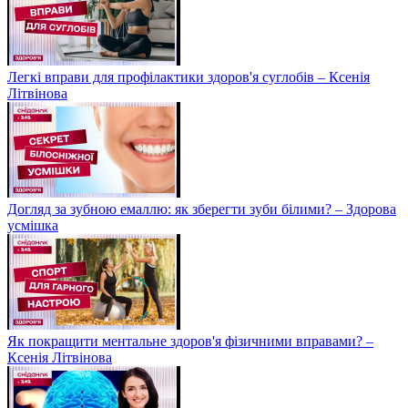
Легкі вправи для профілактики здоров'я суглобів – Ксенія
Літвінова
Догляд за зубною емаллю: як зберегти зуби білими? – Здорова
усмішка
Як покращити ментальне здоров'я фізичними вправами? –
Ксенія Літвінова