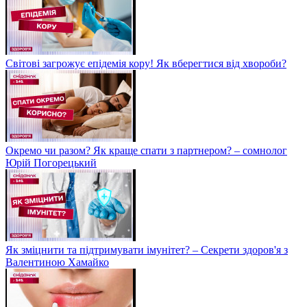
Світові загрожує епідемія кору! Як вберегтися від хвороби?
Окремо чи разом? Як краще спати з партнером? – сомнолог
Юрій Погорецький
Як зміцнити та підтримувати імунітет? – Секрети здоров'я з
Валентиною Хамайко