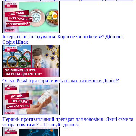
Інтервальне голодування. Корисне чи шкідливе? Дієтолог
Софія Шпак
Олімпійські ігри спричинять спалах лихоманки Денге!?
Перший протизаплідний препарат для чоловіків! Який саме та
як працюватиме? – Плюсуй здоров'я