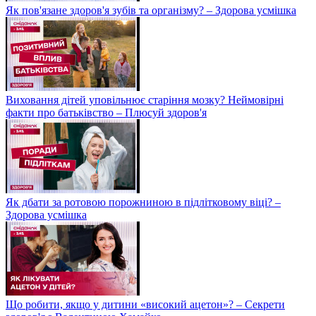
Як пов'язане здоров'я зубів та організму? – Здорова усмішка
Виховання дітей уповільнює старіння мозку? Неймовірні
факти про батьківство – Плюсуй здоров'я
Як дбати за ротовою порожниною в підлітковому віці? –
Здорова усмішка
Що робити, якщо у дитини «високий ацетон»? – Секрети