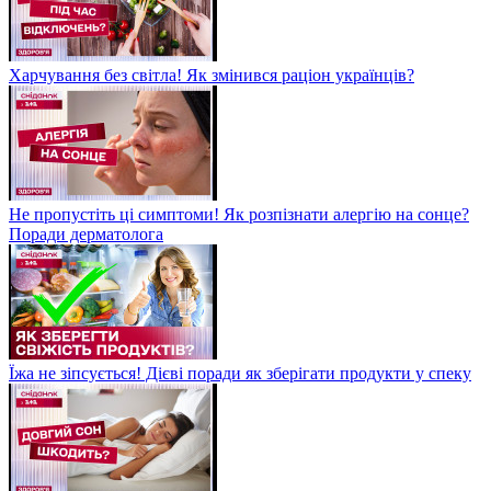
Харчування без світла! Як змінився раціон українців?
Не пропустіть ці симптоми! Як розпізнати алергію на сонце?
Поради дерматолога
Їжа не зіпсується! Дієві поради як зберігати продукти у спеку