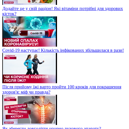
Додайте це у свій раціон! Які вітаміни потрібні для здорових
кісток?
Covid-19 наступає! Кількість інфікованих збільшилася в рази!
Після прийому їжі варто пройти 100 кроків для покращення
здоров'я: міф чи правда?
Як зберегти довголіття опорно-рухового апарату?