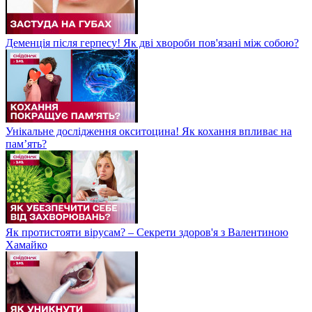
Деменція після герпесу! Як дві хвороби пов'язані між собою?
Унікальне дослідження окситоцина! Як кохання впливає на
пам’ять?
Як протистояти вірусам? – Секрети здоров'я з Валентиною
Хамайко