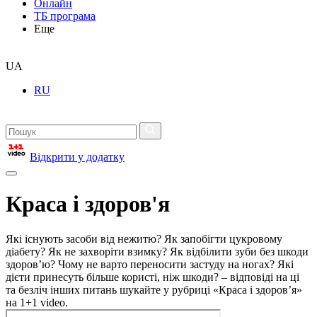
Онлайн
ТБ програма
Еще
UA
RU
Відкрити у додатку
Краса і здоров'я
Які існують засоби від нежитю? Як запобігти цукровому
діабету? Як не захворіти взимку? Як відбілити зуби без шкоди
здоров’ю? Чому не варто переносити застуду на ногах? Які
дієти принесуть більше користі, ніж шкоди? – відповіді на ці
та безліч інших питань шукайте у рубриці «Краса і здоров’я»
на 1+1 video.