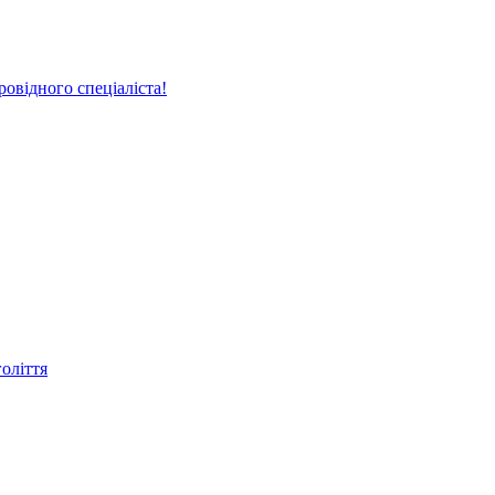
овідного спеціаліста!
голіття