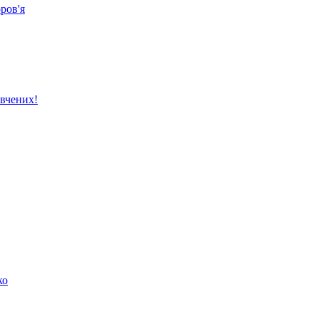
ров'я
вчених!
ко