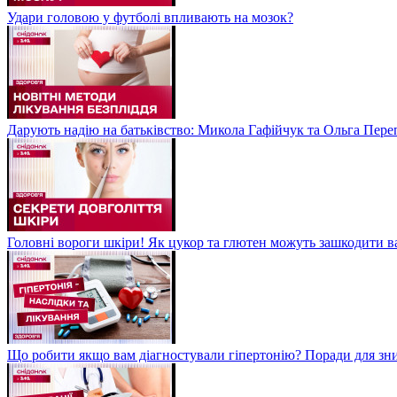
Удари головою у футболі впливають на мозок?
Дарують надію на батьківство: Микола Гафійчук та Ольга Пере
Головні вороги шкіри! Як цукор та глютен можуть зашкодити 
Що робити якщо вам діагностували гіпертонію? Поради для зн