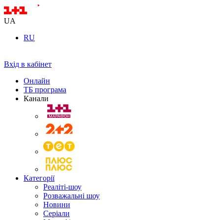
UA
RU
Вхід в кабінет
Онлайн
ТБ програма
Канали
Категорії
Реаліті-шоу
Розважальні шоу
Новини
Серіали