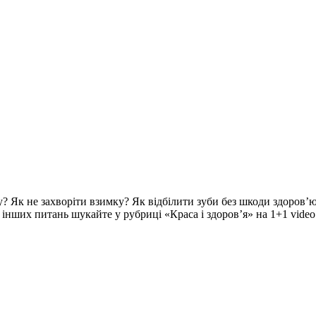
? Як не захворіти взимку? Як відбілити зуби без шкоди здоров’ю
ч інших питань шукайте у рубриці «Краса і здоров’я» на 1+1 video