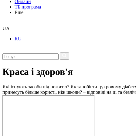
Онлайн
ТБ програма
Еще
UA
RU
Краса і здоров'я
Які існують засоби від нежитю? Як запобігти цукровому діабету
принесуть більше користі, ніж шкоди? – відповіді на ці та безлі