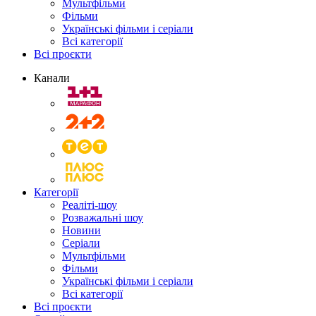
Мультфільми
Фільми
Українські фільми і серіали
Всі категорії
Всі проєкти
Канали
Категорії
Реаліті-шоу
Розважальні шоу
Новини
Серіали
Мультфільми
Фільми
Українські фільми і серіали
Всі категорії
Всі проєкти