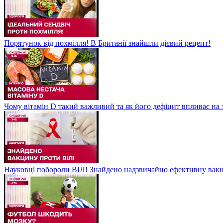
Порятунок від похмілля! В Британії знайшли дієвий рецепт!
Чому вітамін D такий важливий та як його дефіцит впливає на 
Науковці побороли ВІЛ! Знайдено надзвичайно ефективну вакц