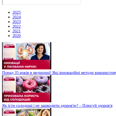
2025
2024
2023
2022
2021
2020
Понад 35 років в медицині! Які інноваційні методи використов
Як їсти солодощі і не зашкодити здоров'ю? – Плюсуй здоров'я