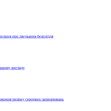
пелиця про лікування безпліддя
вашому вигляду
иження ризику серцевих захворювань