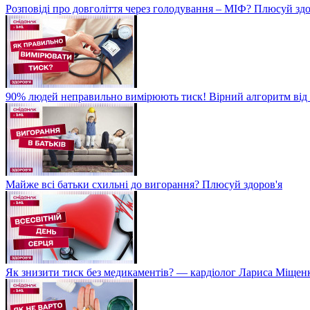
Розповіді про довголіття через голодування – МІФ? Плюсуй здо
90% людей неправильно вимірюють тиск! Вірний алгоритм від 
Майже всі батьки схильні до вигорання? Плюсуй здоров'я
Як знизити тиск без медикаментів? — кардіолог Лариса Міщен