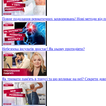
Повне подолання ревматичних захворювань! Нові методи від пр
Небезпека інсультів зростає! Як цьому протидіяти?
Як тримати пам'ять в тонусі та що впливає на неї? Секрети дов